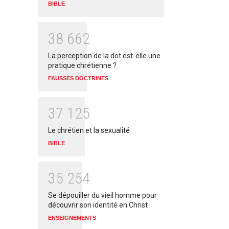
BIBLE
3
8
6
6
2
La perception de la dot est-elle une
pratique chrétienne ?
FAUSSES DOCTRINES
3
7
1
2
5
Le chrétien et la sexualité
BIBLE
3
5
2
5
4
Se dépouiller du vieil homme pour
découvrir son identité en Christ
ENSEIGNEMENTS