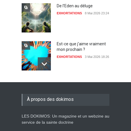
De l’Eden au déluge
EXHORTATIONS
8 Mai 2026 23:24
Est-ce que j’aime vraiment
mon prochain ?
EXHORTATIONS
3 Mai 2026 18:26
De l'Eden au déluge
27 Avril 2026 02:55
À propos des dokimos
LES DOKIMOS: Un magazine et un webzine au
Avant la fondation du
service de la sainte doctrine
monde : la pensée de la
croix