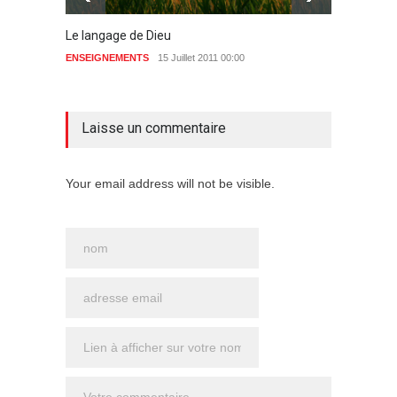
Le langage de Dieu
L’homm
ENSEIGNEMENTS
15 Juillet 2011 00:00
1 commentaire
identif
JÉSUS
Laisse un commentaire
Your email address will not be visible.