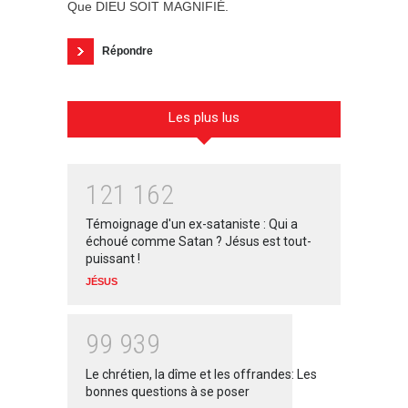
Que DIEU SOIT MAGNIFIÉ.
Répondre
Les plus lus
1
2
1
1
6
2
Témoignage d'un ex-sataniste : Qui a
échoué comme Satan ? Jésus est tout-
puissant !
JÉSUS
9
9
9
3
9
Le chrétien, la dîme et les offrandes: Les
bonnes questions à se poser