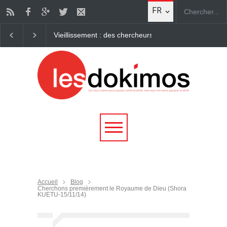
FR
iennent à "rajeunir" des cellules humaines Des chercheurs travaillent d
Accueil
Blog
Cherchons premièrement le Royaume de Dieu (Shora
KUETU-15/11/14)