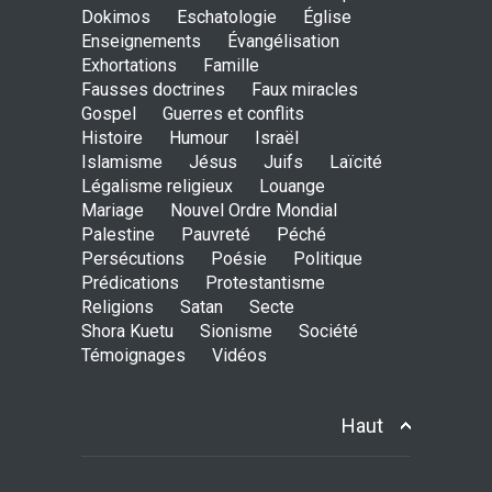
Dokimos
Eschatologie
Église
Enseignements
Évangélisation
Exhortations
Famille
Avant la fondation du
Fausses doctrines
Faux miracles
monde : la pensée de la
Gospel
Guerres et conflits
croix
Histoire
Humour
Israël
AMOUR
8 Février 2026 20:10
Islamisme
Jésus
Juifs
Laïcité
Légalisme religieux
Louange
Mariage
Nouvel Ordre Mondial
L’être humain, cet appui
Palestine
Pauvreté
Péché
fragile et incertain
Persécutions
Poésie
Politique
SAGESSE
23 Février 2025 11:16
Prédications
Protestantisme
Religions
Satan
Secte
Shora Kuetu
Sionisme
Société
Témoignages
Vidéos
Tenir ferme en Mashiah
dans un monde à l’agonie
JÉSUS
9 Janvier 2022 01:58
Haut