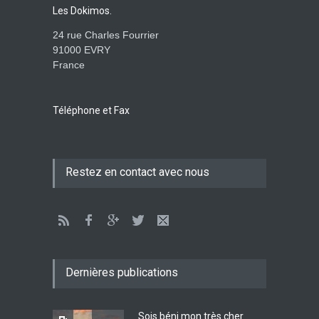
Les Dokimos.
AMOUR
8 Février 2026 20:10
24 rue Charles Fourrier
91000 EVRY
France
L’être humain, cet appui
fragile et incertain
SAGESSE
23 Février 2025 11:16
Téléphone et Fax
Tenir ferme en Mashiah
Restez en contact avec nous
dans un monde à l’agonie
JÉSUS
9 Janvier 2022 01:58
Être sobre et modéré
EXHORTATIONS
Dernières publications
26 Décembre 2021 16:48
Sois béni mon très cher