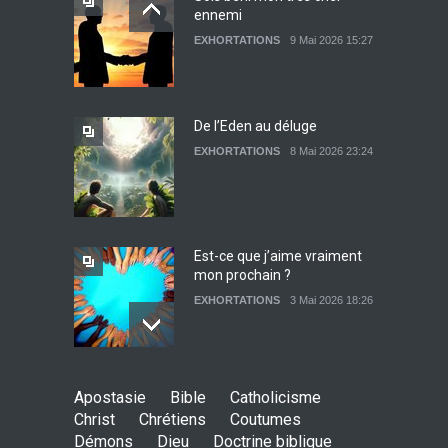
ennemi
Lettre ouverte aux religieux
EXHORTATIONS
9 Mai 2026 15:27
EXHORTATIONS
26 Décembre 2021 14:28
De l’Eden au déluge
EXHORTATIONS
8 Mai 2026 23:24
Témoignage : Libérée de
l’impudicité
EXHORTATIONS
26 Décembre 2021 13:17
Est-ce que j’aime vraiment
mon prochain ?
EXHORTATIONS
3 Mai 2026 18:26
De l'Eden au déluge
Apostasie
Bible
Catholicisme
27 Avril 2026 02:55
Christ
Chrétiens
Coutumes
Démons
Dieu
Doctrine biblique