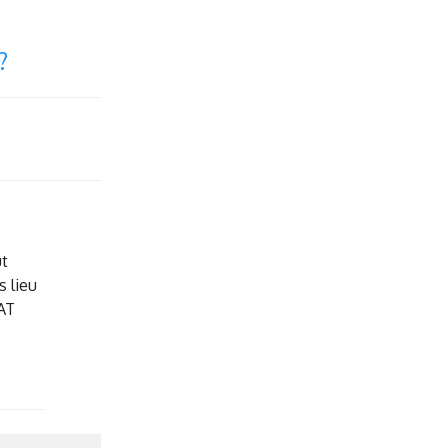
?
ut
s lieu
AT