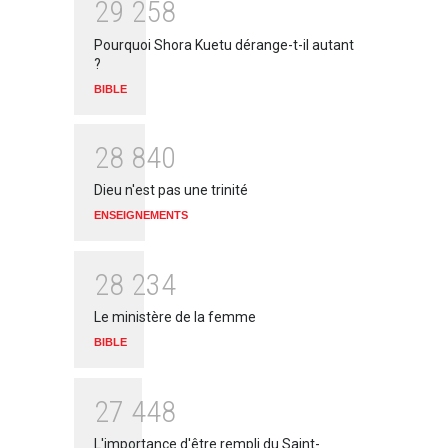
2
9
2
5
8
Pourquoi Shora Kuetu dérange-t-il autant
?
BIBLE
2
8
8
4
0
Dieu n'est pas une trinité
ENSEIGNEMENTS
2
8
2
3
4
Le ministère de la femme
BIBLE
2
7
4
4
8
L'importance d'être rempli du Saint-