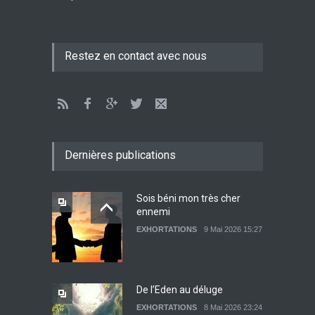
Tenir ferme en Mashiah
Restez en contact avec nous
dans un monde à l’agonie
JÉSUS
9 Janvier 2022 01:58
Être sobre et modéré
EXHORTATIONS
Dernières publications
26 Décembre 2021 16:48
Sois béni mon très cher
ennemi
Lettre ouverte aux religieux
EXHORTATIONS
9 Mai 2026 15:27
EXHORTATIONS
26 Décembre 2021 14:28
De l’Eden au déluge
EXHORTATIONS
8 Mai 2026 23:24