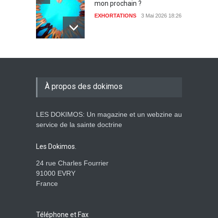
mon prochain ?
EXHORTATIONS
3 Mai 2026 18:26
De l'Eden au déluge
27 Avril 2026 02:55
À propos des dokimos
LES DOKIMOS: Un magazine et un webzine au
Avant la fondation du
service de la sainte doctrine
monde : la pensée de la
croix
Les Dokimos.
AMOUR
8 Février 2026 20:10
24 rue Charles Fourrier
91000 EVRY
France
L’être humain, cet appui
fragile et incertain
SAGESSE
23 Février 2025 11:16
Téléphone et Fax