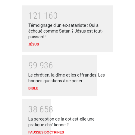
1
2
1
1
6
0
Témoignage d'un ex-sataniste : Qui a
échoué comme Satan ? Jésus est tout-
puissant !
JÉSUS
9
9
9
3
6
Le chrétien, la dîme et les offrandes: Les
bonnes questions à se poser
BIBLE
3
8
6
5
8
La perception de la dot est-elle une
pratique chrétienne ?
FAUSSES DOCTRINES