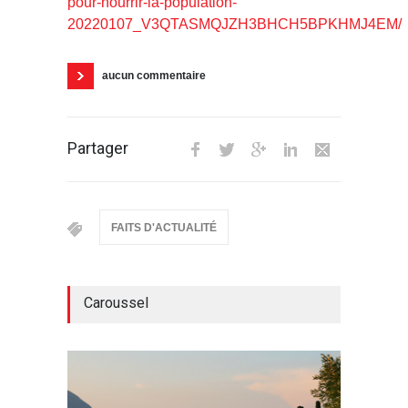
pour-nourrir-la-population-
20220107_V3QTASMQJZH3BHCH5BPKHMJ4EM/
aucun commentaire
Partager
FAITS D'ACTUALITÉ
Caroussel