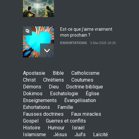
Témoignage : Libérée de
l’impudicité
EXHORTATIONS
26 Décembre 2021 13:17
Est-ce que j’aime vraiment
mon prochain ?
EXHORTATIONS
3 Mai 2026 18:26
De l'Eden au déluge
Apostasie
Bible
Catholicisme
27 Avril 2026 02:55
Christ
Chrétiens
Coutumes
Démons
Dieu
Doctrine biblique
Dokimos
Eschatologie
Église
Enseignements
Évangélisation
Exhortations
Famille
Avant la fondation du
Fausses doctrines
Faux miracles
monde : la pensée de la
Gospel
Guerres et conflits
croix
Histoire
Humour
Israël
AMOUR
8 Février 2026 20:10
Islamisme
Jésus
Juifs
Laïcité