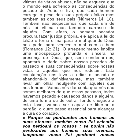
vítimas de vários abusos, não se esqueça que
o mundo está sofrendo as conseqüências do
pecado de Adão e Eva, que cada homem
carrega o peso das suas próprias faltas mas
também as dos seus pais (Números 14: 18).
Também não esquecemos que cada um de
nós foi vítima mas também carrasco de
alguém. Com efeito, o homem pecador
procura fazer justiça própria, ele aplica a lei do
talião e torna o mal para o mal quando Deus
nos pede para vencer o mal com o bem
(Romanos 12: 21). O arrependimento implica
uma introspecção profunda e sincera na
presença de Deus, que, sem condenar-nos,
apontará o dedo sobre nossos pecados do
passado e suas conseqüências sobre nossas
vidas e aqueles que nos rodeiam. Esta
constatação nos leva a odiar o pecado e
abandoná-lo definitivamente, mas também
levar um olhar indulgente com aqueles que
nos feriram. Vamos nós dar conta que nós não
somos melhores do que essas pessoas, todos
havemos pecado e causados danos a alguém,
de uma forma ou de outra. Tendo chegado a
esta fase, vamos ser capaz de libertar o
perdão, o outro passo essencial para alcançar
a cura do coração.
« Porque se perdoardes aos homens as
suas ofensas, também vosso Pai celestial
vos perdoará os vossos ; se porém não
perdoardes aos homens suas ofensas,
tampouco vosso Pai perdoará vossas