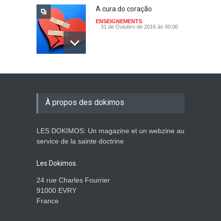
A cura do coração
ENSEIGNEMENTS
31 de Outubro de 2016 às 00:00
Persevera
ENSEIGNEMENTS
18 de Setembro de 2016 às 00:00
À propos des dokimos
LES DOKIMOS: Un magazine et un webzine au
Senhor, quebra o meu
service de la sainte doctrine
coração incircunciso!
ENSEIGNEMENTS
Les Dokimos.
28 de Agosto de 2016 às 00:00
24 rue Charles Fourrier
91000 EVRY
France
A visão
ENSEIGNEMENTS
26 de Junho de 2016 às 00:00