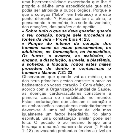
uma hipersensibilidade exacerbada que lhe é
proprio e dá-lhe uma especificidade que não
podia ser atribuída a outros órgãos. Porque é
que o coração ("labe", em hebraico) é à este
ponto diferente ? Porque contem a alma, o
pensamento, a memória, é a sede da vontade,
das emoções, das paixões e do apetite ...
« Sobre tudo o que se deve guardar, guarda
o teu coração, porque dele procedem as
fontes da vida »
Provérbios 4: 23.
« Porque do interior do coração dos
homens saem os maus pensamentos, os
adultérios, as fornicações, os homicídios,
Os furtos, a avareza, as maldades, o
engano, a dissolução, a inveja, a blasfêmia,
a soberba, a loucura. Todos estes males
procedem de dentro e contaminam o
homem »
Marcos 7:21-23.
Observaram que quando vai ao médico, um
dos seus primeiros gestos consiste a ouvir os
batimentos do vosso coração ? Com efeito, de
acordo com a Organização Mundial da Saúde,
as doenças cardiovasculares constituem a
primeira causa de mortalidade no mundo.
Estas perturbações que afectam o coração e
as embarcações sanguíneos maioritariamente
devem-se à uma má higiene de vida mas
igualmente um factor hereditário. No plano
espiritual, uma constatação similar pode ser
feita. O pecado é ao mesmo tempo uma
herança e uma má maneira de viver (1 Pedro
1: 18) provocando profundas feridas a nível do