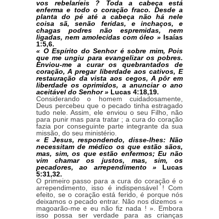
vos rebelaríeis ? Toda a cabeça está
enferma e todo o coração fraco. Desde a
planta do pé até a cabeça não há nele
coisa sã, senão feridas, e inchaços, e
chagas podres não espremidas, nem
ligadas, nem amolecidas com óleo »
Isaías
1:5,6.
« O Espírito do Senhor é sobre mim, Pois
que me ungiu para evangelizar os pobres.
Enviou-me a curar os quebrantados de
coração, A pregar liberdade aos cativos, E
restauração da vista aos cegos, A pôr em
liberdade os oprimidos, a anunciar o ano
aceitável do Senhor »
Lucas 4:18,19.
Considerando o homem cuidadosamente,
Deus percebeu que o pecado tinha estragado
tudo nele. Assim, ele enviou o seu Filho, não
para punir mas para tratar ; a cura do coração
fazia por conseguinte parte integrante da sua
missão, do seu ministério.
« E Jesus, respondendo, disse-lhes: Não
necessitam de médico os que estão sãos,
mas, sim, os que estão enfermos; Eu não
vim chamar os justos, mas, sim, os
pecadores, ao arrependimento »
Lucas
5:31,32.
O primeiro passo para a cura do coração é o
arrependimento, isso é indispensável ! Com
efeito, se o coração está ferido, é porque nós
deixamos o pecado entrar. Não nos dizemos «
magoarão-me e eu não fiz nada ! ». Embora
isso possa ser verdade para as crianças