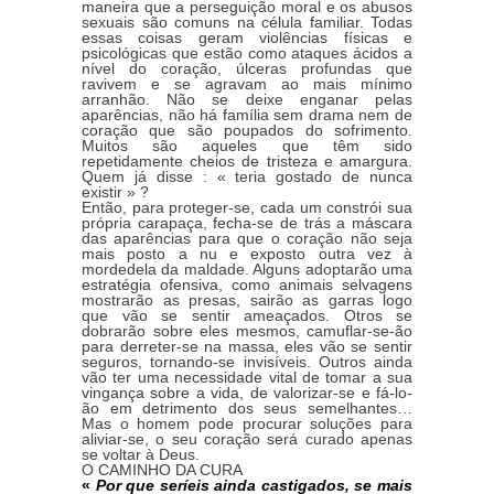
maneira que a perseguição moral e os abusos
sexuais são comuns na célula familiar. Todas
essas coisas geram violências físicas e
psicológicas que estão como ataques ácidos a
nível do coração, úlceras profundas que
ravivem e se agravam ao mais mínimo
arranhão. Não se deixe enganar pelas
aparências, não há família sem drama nem de
coração que são poupados do sofrimento.
Muitos são aqueles que têm sido
repetidamente cheios de tristeza e amargura.
Quem já disse : « teria gostado de nunca
existir » ?
Então, para proteger-se, cada um constrói sua
própria carapaça, fecha-se de trás a máscara
das aparências para que o coração não seja
mais posto a nu e exposto outra vez à
mordedela da maldade. Alguns adoptarão uma
estratégia ofensiva, como animais selvagens
mostrarão as presas, sairão as garras logo
que vão se sentir ameaçados. Otros se
dobrarão sobre eles mesmos, camuflar-se-ão
para derreter-se na massa, eles vão se sentir
seguros, tornando-se invisíveis. Outros ainda
vão ter uma necessidade vital de tomar a sua
vingança sobre a vida, de valorizar-se e fá-lo-
ão em detrimento dos seus semelhantes…
Mas o homem pode procurar soluções para
aliviar-se, o seu coração será curado apenas
se voltar à Deus.
O CAMINHO DA CURA
«
Por que seríeis ainda castigados, se mais