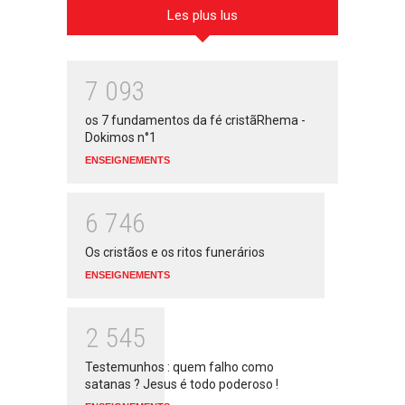
Les plus lus
7
0
9
3
os 7 fundamentos da fé cristãRhema -
Dokimos n°1
ENSEIGNEMENTS
6
7
4
6
Os cristãos e os ritos funerários
ENSEIGNEMENTS
2
5
4
5
Testemunhos : quem falho como
satanas ? Jesus é todo poderoso !