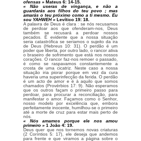
ofensas »
Mateus 6: 14-15.
« Não useras de vingança, e não a
guardarás aos filhos do teu povo ; mas
amarás o teu próximo como a ti mesmo. Eu
sou YAHWEH »
Levítico 19: 18.
A palavra de Deus é clara : se nós recusamos
de perdoar aos que ofenderam-nos, Deus
também se recusará a perdoar nossos
pecados. É evidente que a nossa situação
seria catastrófica se seriamos o sujeito da ira
de Deus (Hebreus 10: 31). O perdão é um
poder que liberta, por outro lado, o rancor ativa
o braseiro de sofrimento que está nos nossos
corações. O rancor faz-nos remoer o passado,
é como se raspavamos constantemente a
crosta de uma cicatriz. Neste caso a nossa
situação iria piorar porque em vez da cura
haveria uma superinfecção da ferida. O perdão
é um acto de amor e é à aquilo que somos
chamados (Provérbios 17: 9). Não esperamos
que os outros façam o primeiro passo para
perdoar, para procurar a reconciliação, para
manifestar o amor. Façamos como o Senhor,
nosso modelo por excelência que, embora
perfeitamente inocente, humilhou-se o primeiro
até a morte de cruz para estar mais perto de
nós.
« Nós amamos porque ele nos amou
primeiro »
1 João 4: 19.
Deus quer que nos tornemos novas criaturas
(2 Coríntios 5: 17), ele deseja que andemos
para frente e que viramos a página sobre o