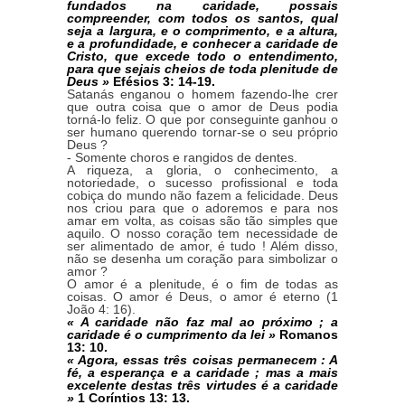
fundados na caridade, possais
compreender, com todos os santos, qual
seja a largura, e o comprimento, e a altura,
e a profundidade, e conhecer a caridade de
Cristo, que excede todo o entendimento,
para que sejais cheios de toda plenitude de
Deus »
Efésios 3: 14-19.
Satanás enganou o homem fazendo-lhe crer
que outra coisa que o amor de Deus podia
torná-lo feliz. O que por conseguinte ganhou o
ser humano querendo tornar-se o seu próprio
Deus ?
- Somente choros e rangidos de dentes.
A riqueza, a gloria, o conhecimento, a
notoriedade, o sucesso profissional e toda
cobiça do mundo não fazem a felicidade. Deus
nos criou para que o adoremos e para nos
amar em volta, as coisas são tão simples que
aquilo. O nosso coração tem necessidade de
ser alimentado de amor, é tudo ! Além disso,
não se desenha um coração para simbolizar o
amor ?
O amor é a plenitude, é o fim de todas as
coisas. O amor é Deus, o amor é eterno (1
João 4: 16).
« A caridade não faz mal ao próximo ; a
caridade é o cumprimento da lei »
Romanos
13: 10.
« Agora, essas três coisas permanecem : A
fé, a esperança e a caridade ; mas a mais
excelente destas três virtudes é a caridade
»
1 Coríntios 13: 13.