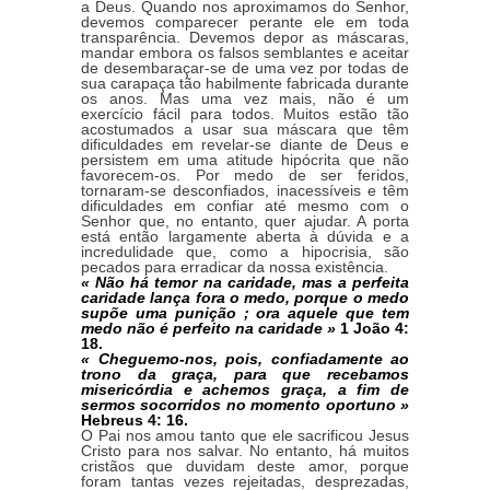
a Deus. Quando nos aproximamos do Senhor,
devemos comparecer perante ele em toda
transparência. Devemos depor as máscaras,
mandar embora os falsos semblantes e aceitar
de desembaraçar-se de uma vez por todas de
sua carapaça tão habilmente fabricada durante
os anos. Mas uma vez mais, não é um
exercício fácil para todos. Muitos estão tão
acostumados a usar sua máscara que têm
dificuldades em revelar-se diante de Deus e
persistem em uma atitude hipócrita que não
favorecem-os. Por medo de ser feridos,
tornaram-se desconfiados, inacessíveis e têm
dificuldades em confiar até mesmo com o
Senhor que, no entanto, quer ajudar. A porta
está então largamente aberta à dúvida e a
incredulidade que, como a hipocrisia, são
pecados para erradicar da nossa existência.
« Não há temor na caridade, mas a perfeita
caridade lança fora o medo, porque o medo
supõe uma punição ; ora aquele que tem
medo não é perfeito na caridade »
1 João 4:
18.
« Cheguemo-nos, pois, confiadamente ao
trono da graça, para que recebamos
misericórdia e achemos graça, a fim de
sermos socorridos no momento oportuno »
Hebreus 4: 16.
O Pai nos amou tanto que ele sacrificou Jesus
Cristo para nos salvar. No entanto, há muitos
cristãos que duvidam deste amor, porque
foram tantas vezes rejeitadas, desprezadas,