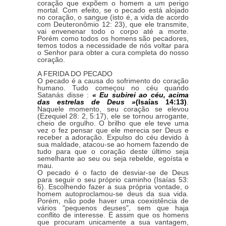
coração que expõem o homem a um perigo
mortal. Com efeito, se o pecado está alojado
no coração, o sangue (isto é, a vida de acordo
com Deuteronômio 12: 23), que ele transmite,
vai envenenar todo o corpo até a morte.
Porém como todos os homens são pecadores,
temos todos a necessidade de nós voltar para
o Senhor para obter a cura completa do nosso
coração.
A FERIDA DO PECADO
O pecado é a causa do sofrimento do coração
humano. Tudo começou no céu quando
Satanás disse :
« Eu subirei ao céu, acima
das estrelas de Deus »
(Isaías 14:13)
.
Naquele momento, seu coração se elevou
(Ezequiel 28: 2, 5:17), ele se tornou arrogante,
cheio de orgulho. O brilho que ele teve uma
vez o fez pensar que ele merecia ser Deus e
receber a adoração. Expulso do céu devido à
sua maldade, atacou-se ao homem fazendo de
tudo para que o coração deste último seja
semelhante ao seu ou seja rebelde, egoísta e
mau.
O pecado é o facto de desviar-se de Deus
para seguir o seu próprio caminho (Isaías 53:
6). Escolhendo fazer a sua própria vontade, o
homem autoproclamou-se deus da sua vida.
Porém, não pode haver uma coexistência de
vários "pequenos deuses", sem que haja
conflito de interesse. É assim que os homens
que procuram unicamente a sua vantagem,