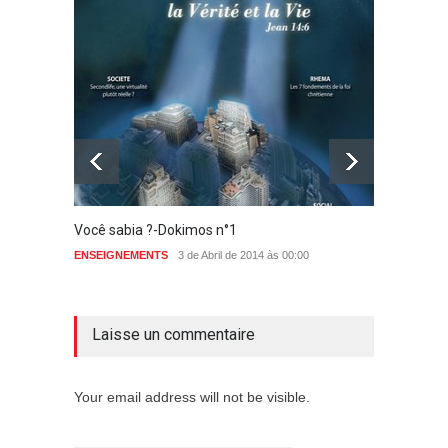
Você sabia ?-Dokimos n°1
KETSIA
perdã
ENSEIGNEMENTS
3 de Abril de 2014 às 00:00
aucun commentaire
ENSEIG
Laisse un commentaire
Your email address will not be visible.