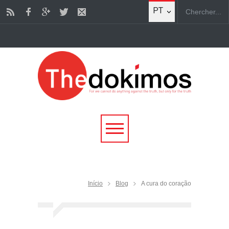
PT
Início
Blog
A cura do coração