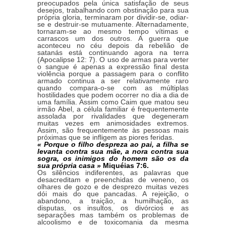
preocupados pela única satisfação de seus
desejos, trabalhando com obstinação para sua
própria gloria, terminaram por dividir-se, odiar-
se e destruir-se mutuamente. Alternadamente,
tornaram-se ao mesmo tempo vítimas e
carrascos um dos outros. A guerra que
aconteceu no céu depois da rebelião de
satanás está continuando agora na terra
(Apocalipse 12: 7). O uso de armas para verter
o sangue é apenas a expressão final desta
violência porque a passagem para o conflito
armado continua a ser relativamente raro
quando compara-o-se com as múltiplas
hostilidades que podem ocorrer no dia a dia de
uma família. Assim como Caim que matou seu
irmão Abel, a célula familiar é frequentemente
assolada por rivalidades que degeneram
muitas vezes em animosidades extremos.
Assim, são frequentemente às pessoas mais
próximas que se infligem as piores feridas.
« Porque o filho despreza ao pai, a filha se
levanta contra sua mãe, a nora contra sua
sogra, os inimigos do homem são os da
sua própria casa »
Miquéias 7:6.
Os silêncios indiferentes, as palavras que
desacreditam e preenchidas de veneno, os
olhares de gozo e de desprezo muitas vezes
dói mais do que pancadas. A rejeição, o
abandono, a traição, a humilhação, as
disputas, os insultos, os divórcios e as
separações mas também os problemas de
alcoolismo e de toxicomania da mesma