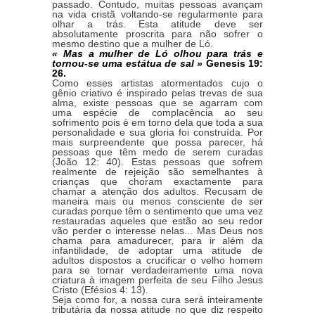
passado. Contudo, muitas pessoas avançam
na vida cristã voltando-se regularmente para
olhar a trás. Esta atitude deve ser
absolutamente proscrita para não sofrer o
mesmo destino que a mulher de Ló.
« Mas a mulher de Ló olhou para trás e
tornou-se uma estátua de sal »
Genesis 19:
26.
Como esses artistas atormentados cujo o
gênio criativo é inspirado pelas trevas de sua
alma, existe pessoas que se agarram com
uma espécie de complacência ao seu
sofrimento pois é em torno dela que toda a sua
personalidade e sua gloria foi construída. Por
mais surpreendente que possa parecer, há
pessoas que têm medo de serem curadas
(João 12: 40). Estas pessoas que sofrem
realmente de rejeição são semelhantes à
crianças que choram exactamente para
chamar a atenção dos adultos. Recusam de
maneira mais ou menos consciente de ser
curadas porque têm o sentimento que uma vez
restauradas aqueles que estão ao seu redor
vão perder o interesse nelas... Mas Deus nos
chama para amadurecer, para ir além da
infantilidade, de adoptar uma atitude de
adultos dispostos a crucificar o velho homem
para se tornar verdadeiramente uma nova
criatura à imagem perfeita de seu Filho Jesus
Cristo (Efésios 4: 13).
Seja como for, a nossa cura será inteiramente
tributária da nossa atitude no que diz respeito