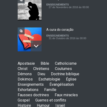
ENSEIGNEMENTS
O Céu
27 de Novembro de 2016 às 00:00
ENSEIGNEMENTS
17 de Abril de 2017 às 00:00
A cura do coração
ENSEIGNEMENTS
31 de Outubro de 2016 às 00:00
Persevera
Apostasie
Bible
Catholicisme
ENSEIGNEMENTS
Christ
Chrétiens
Coutumes
18 de Setembro de 2016 às 00:00
Démons
Dieu
Doctrine biblique
Dokimos
Eschatologie
Église
Enseignements
Évangélisation
Exhortations
Famille
Senhor, quebra o meu
Fausses doctrines
Faux miracles
coração incircunciso!
Gospel
Guerres et conflits
ENSEIGNEMENTS
Histoire
Humour
Israël
28 de Agosto de 2016 às 00:00