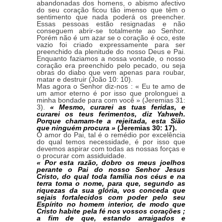
abandonadas dos homens, o abismo afectivo
do seu coração ficou tão imenso que têm o
sentimento que nada poderá os preencher.
Essas pessoas estão resignadas e não
conseguem abrir-se totalmente ao Senhor.
Porém não é um azar se o coração é oco, este
vazio foi criado expressamente para ser
preenchido da plenitude do nosso Deus e Pai.
Enquanto faziamos a nossa vontade, o nosso
coração era preenchido pelo pecado, ou seja
obras do diabo que vem apenas para roubar,
matar e destruir (João 10: 10).
Mas agora o Senhor diz-nos : « Eu te amo de
um amor eterno é por isso que prolonguei a
minha bondade para com você » (Jeremias 31:
3).
« Mesmo, curarei as tuas feridas, e
curarei os teus ferimentos, diz Yahweh.
Porque chamam-te a rejeitada, esta Sião
que ninguém procura »
(Jeremias 30: 17).
O amor do Pai, tal é o remédio por excelência
do qual temos necessidade, é por isso que
devemos aspirar com todas as nossas forças e
o procurar com assiduidade.
« Por esta razão, dobro os meus joelhos
perante o Pai do nosso Senhor Jesus
Cristo, do qual toda família nos céus e na
terra toma o nome, para que, segundo as
riquezas da sua glória, vos conceda que
sejais fortalecidos com poder pelo seu
Espírito no homem interior, de modo que
Cristo habite pela fé nos vossos corações ;
a fim de que, estando arraigados e