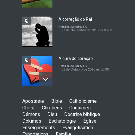
29 de Fevereiro de 2016 às 00:00
A correção do Pai
ENSEIGNEMENTS
O Céu
27 de Novembro de 2016 às 00:00
ENSEIGNEMENTS
17 de Abril de 2017 às 00:00
A cura do coração
ENSEIGNEMENTS
31 de Outubro de 2016 às 00:00
Persevera
Apostasie
Bible
Catholicisme
ENSEIGNEMENTS
Christ
Chrétiens
Coutumes
18 de Setembro de 2016 às 00:00
Démons
Dieu
Doctrine biblique
Dokimos
Eschatologie
Église
Enseignements
Évangélisation
Exhortations
Famille