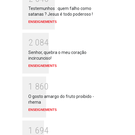
Testemunhos : quem falho como
satanas ? Jesus é todo poderoso !
ENSEIGNEMENTS
2
0
8
4
Senhor, quebra o meu coração
incircunciso!
ENSEIGNEMENTS
1
8
6
0
O gosto amargo do fruto proibido -
rhema
ENSEIGNEMENTS
1
6
9
4