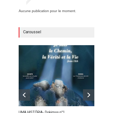
Aucune publication pour le moment.
Caroussel
UMA HISTÓRIA- Dokimos n°1
os 7 f