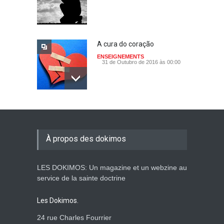
A cura do coração
ENSEIGNEMENTS
31 de Outubro de 2016 às 00:00
Persevera
ENSEIGNEMENTS
18 de Setembro de 2016 às 00:00
À propos des dokimos
LES DOKIMOS: Un magazine et un webzine au
Senhor, quebra o meu
service de la sainte doctrine
coração incircunciso!
ENSEIGNEMENTS
Les Dokimos.
28 de Agosto de 2016 às 00:00
24 rue Charles Fourrier