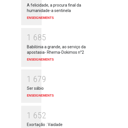
A felicidade, a procura final da
humanidade-a sentinela
ENSEIGNEMENTS
1
6
8
5
Babilónia a grande, ao serviço da
apostasia- Rhema-Dokimos n°2
ENSEIGNEMENTS
1
6
7
9
Ser sábio
ENSEIGNEMENTS
1
6
5
2
Exortação : Vaidade