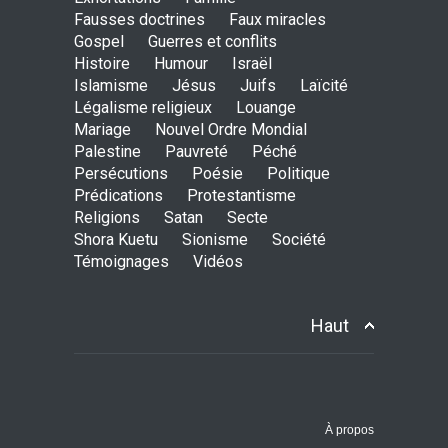
Senhor, quebra o meu
Fausses doctrines
Faux miracles
coração incircunciso!
Gospel
Guerres et conflits
ENSEIGNEMENTS
Histoire
Humour
Israël
28 de Agosto de 2016 às 00:00
Islamisme
Jésus
Juifs
Laïcité
Légalisme religieux
Louange
Mariage
Nouvel Ordre Mondial
A visão
Palestine
Pauvreté
Péché
ENSEIGNEMENTS
Persécutions
Poésie
Politique
26 de Junho de 2016 às 00:00
Prédications
Protestantisme
Religions
Satan
Secte
Shora Kuetu
Sionisme
Société
Témoignages
Vidéos
O Senhor está mesmo
comigo ?
ENSEIGNEMENTS
1 de Maio de 2016 às 00:00
Haut
A linguagem de Deus
ENSEIGNEMENTS
À propos
27 de Março de 2016 às 00:00