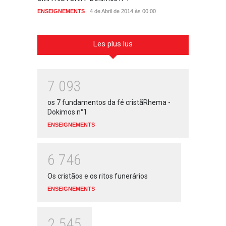
Dokimo
ENSEIGNEMENTS
4 de Abril de 2014 às 00:00
ENSEIG
Les plus lus
7
0
9
3
os 7 fundamentos da fé cristãRhema -
Dokimos n°1
ENSEIGNEMENTS
6
7
4
6
Os cristãos e os ritos funerários
ENSEIGNEMENTS
2
5
4
5