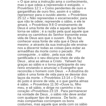
« O que ama a instrução ama o conhecimento,
mas o que odeia a repreensão é estúpido. »
Provérbios 12:1 « Como pendentes de ouro e
gargantilhas de ouro fino, assim é o sábio
repreensor para o ouvido atento. » Provérbios
25:12 « Não repreendas o escarnecedor, para
que não te odeie; repreende o sábio, e ele te
amará. » Provérbios 9:8 O ensinamento de
Deus é uma fonte de vida e aquele que bebe
torna-se sábio ; é a razão pela qual aquele que
ensina os caminhos do Senhor transmite essa
vida de Deus aos que o ouvem . Ele os faz
conhecer essa fonte de vida que é Deus ele
mesmo ,e através da sua instrução ele ensina-
nos a discernir todas as coisas para evitar as
armadilhas da morte como o pecado . Por
conseguinte , o sábio , pela sua vida
santificada e o seu discurso cheio de vida de
Deus , atrai as almas a Cristo . Yahweh faz
graças ao sábio e o torna participante do seu
reino enviando-o anunciar o Evangelho que
reconcilia o homem com Deus . « A doutrina do
sábio é uma fonte de vida para se desviar dos
laços da morte. » Provérbios 13:14 « O fruto
do justo é árvore de vida, e o que ganha almas
é sábio. » Provérbios 11:30 «Ouve tu, filho
meu, e sê sábio, e dirige no caminho o teu
coração »Provérbios 23:19 . Para permanecer
na vontade de Deus , o sábio não deve andar
com qualquer tipo de pessoa . De facto , as
más companhias corrompem os bons
costumes, mas aquele que anda com os sábio