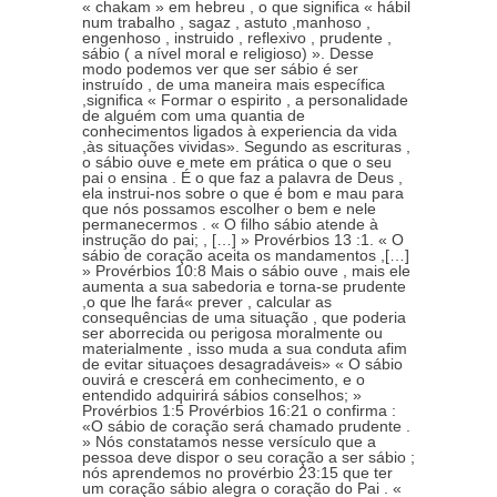
« chakam » em hebreu , o que significa « hábil
num trabalho , sagaz , astuto ,manhoso ,
engenhoso , instruido , reflexivo , prudente ,
sábio ( a nível moral e religioso) ». Desse
modo podemos ver que ser sábio é ser
instruído , de uma maneira mais específica
,significa « Formar o espirito , a personalidade
de alguém com uma quantia de
conhecimentos ligados à experiencia da vida
,às situações vividas». Segundo as escrituras ,
o sábio ouve e mete em prática o que o seu
pai o ensina . É o que faz a palavra de Deus ,
ela instrui-nos sobre o que é bom e mau para
que nós possamos escolher o bem e nele
permanecermos . « O filho sábio atende à
instrução do pai; , […] » Provérbios 13 :1. « O
sábio de coração aceita os mandamentos ,[…]
» Provérbios 10:8 Mais o sábio ouve , mais ele
aumenta a sua sabedoria e torna-se prudente
,o que lhe fará« prever , calcular as
consequências de uma situação , que poderia
ser aborrecida ou perigosa moralmente ou
materialmente , isso muda a sua conduta afim
de evitar situaçoes desagradáveis» « O sábio
ouvirá e crescerá em conhecimento, e o
entendido adquirirá sábios conselhos; »
Provérbios 1:5 Provérbios 16:21 o confirma :
«O sábio de coração será chamado prudente .
» Nós constatamos nesse versículo que a
pessoa deve dispor o seu coração a ser sábio ;
nós aprendemos no provérbio 23:15 que ter
um coração sábio alegra o coração do Pai . «