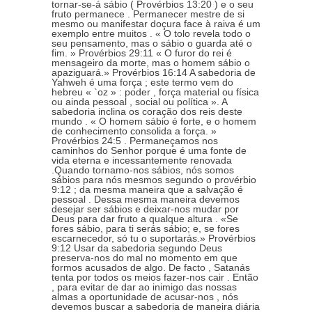
tornar-se-á sábio ( Provérbios 13:20 ) e o seu
fruto permanece . Permanecer mestre de si
mesmo ou manifestar doçura face à raiva é um
exemplo entre muitos . « O tolo revela todo o
seu pensamento, mas o sábio o guarda até o
fim. » Provérbios 29:11 « O furor do rei é
mensageiro da morte, mas o homem sábio o
apaziguará.» Provérbios 16:14 A sabedoria de
Yahweh é uma força ; este termo vem do
hebreu « `oz » : poder , força material ou física
ou ainda pessoal , social ou política ». A
sabedoria inclina os coração dos reis deste
mundo . « O homem sábio é forte, e o homem
de conhecimento consolida a força. »
Provérbios 24:5 . Permaneçamos nos
caminhos do Senhor porque é uma fonte de
vida eterna e incessantemente renovada
.Quando tornamo-nos sábios, nós somos
sábios para nós mesmos segundo o provérbio
9:12 ; da mesma maneira que a salvação é
pessoal . Dessa mesma maneira devemos
desejar ser sábios e deixar-nos mudar por
Deus para dar fruto a qualque altura . «Se
fores sábio, para ti serás sábio; e, se fores
escarnecedor, só tu o suportarás.» Provérbios
9:12 Usar da sabedoria segundo Deus
preserva-nos do mal no momento em que
formos acusados de algo. De facto , Satanás
tenta por todos os meios fazer-nos cair . Então
, para evitar de dar ao inimigo das nossas
almas a oportunidade de acusar-nos , nós
devemos buscar a sabedoria de maneira diária