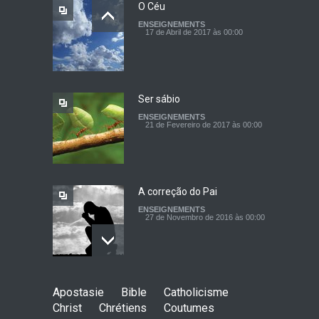
O Céu
ENSEIGNEMENTS
A linguagem de Deus
17 de Abril de 2017 às 00:00
ENSEIGNEMENTS
27 de Março de 2016 às 00:00
Ser sábio
ENSEIGNEMENTS
A inveja
21 de Fevereiro de 2017 às 00:00
ENSEIGNEMENTS
29 de Fevereiro de 2016 às 00:00
A correção do Pai
ENSEIGNEMENTS
27 de Novembro de 2016 às 00:00
A cura do coração
Apostasie
Bible
Catholicisme
ENSEIGNEMENTS
Christ
Chrétiens
Coutumes
31 de Outubro de 2016 às 00:00