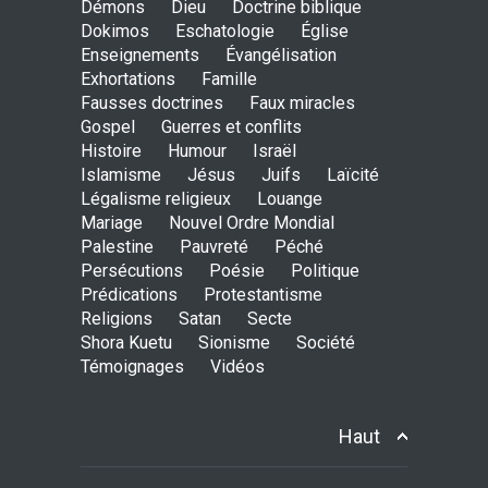
Démons
Dieu
Doctrine biblique
Dokimos
Eschatologie
Église
Enseignements
Évangélisation
Exhortations
Famille
Persevera
Fausses doctrines
Faux miracles
ENSEIGNEMENTS
Gospel
Guerres et conflits
18 de Setembro de 2016 às 00:00
Histoire
Humour
Israël
Islamisme
Jésus
Juifs
Laïcité
Légalisme religieux
Louange
Mariage
Nouvel Ordre Mondial
Senhor, quebra o meu
Palestine
Pauvreté
Péché
coração incircunciso!
Persécutions
Poésie
Politique
ENSEIGNEMENTS
28 de Agosto de 2016 às 00:00
Prédications
Protestantisme
Religions
Satan
Secte
Shora Kuetu
Sionisme
Société
Témoignages
Vidéos
A visão
ENSEIGNEMENTS
26 de Junho de 2016 às 00:00
Haut