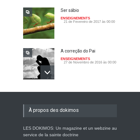
Ser sábio
ENSEIGNEMENTS
21 de Fevereiro de 2017 às 00:00
A correção do Pai
ENSEIGNEMENTS
27 de Novembro de 2016 às 00:00
A cura do coração
ENSEIGNEMENTS
31 de Outubro de 2016 às 00:00
À propos des dokimos
LES DOKIMOS: Un magazine et un webzine au
Persevera
service de la sainte doctrine