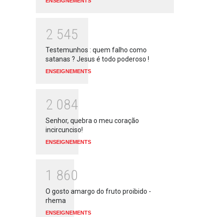
ENSEIGNEMENTS
2
5
4
5
Testemunhos : quem falho como
satanas ? Jesus é todo poderoso !
ENSEIGNEMENTS
2
0
8
4
Senhor, quebra o meu coração
incircunciso!
ENSEIGNEMENTS
1
8
6
0
O gosto amargo do fruto proibido -
rhema
ENSEIGNEMENTS