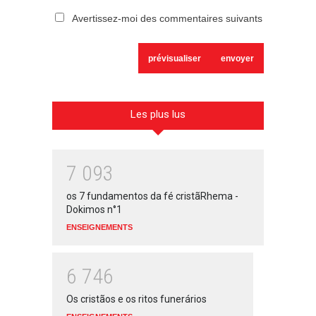
Avertissez-moi des commentaires suivants
Les plus lus
7
0
9
3
os 7 fundamentos da fé cristãRhema -
Dokimos n°1
ENSEIGNEMENTS
6
7
4
6
Os cristãos e os ritos funerários