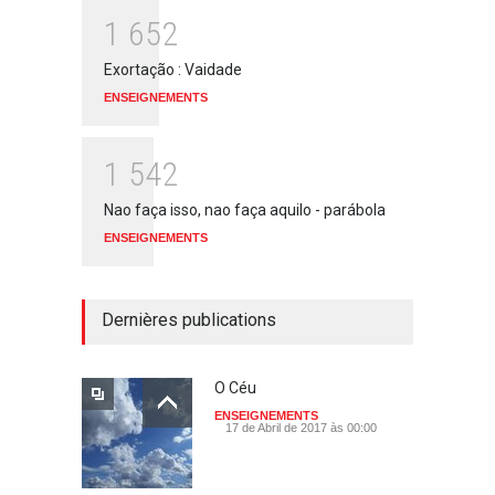
1
6
5
2
Exortação : Vaidade
ENSEIGNEMENTS
1
5
4
2
Nao faça isso, nao faça aquilo - parábola
ENSEIGNEMENTS
Dernières publications
O Céu
ENSEIGNEMENTS
17 de Abril de 2017 às 00:00