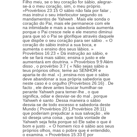
Filho meu, se o teu coração for sábio, alegrar-
se-á o meu coração, sim, o meu próprio.
»Provérbios 23:15 O sábio não fala por falar ,
mas instrui o seu interlocutor segundo os
mandamentos de Yahweh . Mais ele sonda o
coração do Pai, mais ele permanece com ele
na intimidade e mais a sua sabedoria aumenta
porque o Pai cresce nele e ele mesmo diminui
para que só o Pai se glorifique através daquele
que dispõe o seu coração para ser sábio . « O
coração do sábio instrui a sua boca, e
aumenta o ensino dos seus lábios. »
Provérbios 16:23 « Dá instrução ao sábio, e
ele se fará mais sábio; ensina o justo e ele
aumentará em doutrina. » Provérbios 9:9 Além
disso , o provérbio 3:7 ( « Não sejas sábio a
teus próprios olhos; teme ao SENHOR e
aparta-te do mal. ») ,ensina-nos que o sábio
deve abandonar a sua própria sabedoria que
neste caso é o orgulho (Provérbios 26:16) . De
facto , ele deve antes buscar humilhar-se
perante Yahweh para temer-lhe , o que
significa, odiar e desviar-se do mal , porque
Yahweh é santo .Dessa maneira o sábio
desvia-se de todo excesso e sabedoria deste
Mundo ( Provérbios 20:1,Provérbios 28:11)
que poderiam prejudicar a sua salvação , ele
só deseja uma coisa , que toda vontade de
Yahweh seja feita porque só Ele sabe o que é
bom e justo . « O homem rico é sábio aos seus
próprios olhos, mas o pobre que é entendido,
o examina. » Provérbios 15:33 É por