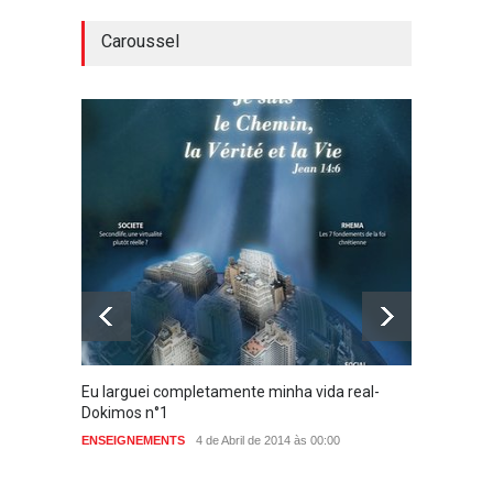
Caroussel
Eu larguei completamente minha vida real-
UMA HI
Dokimos n°1
ENSEIG
ENSEIGNEMENTS
4 de Abril de 2014 às 00:00
aucun commentaire