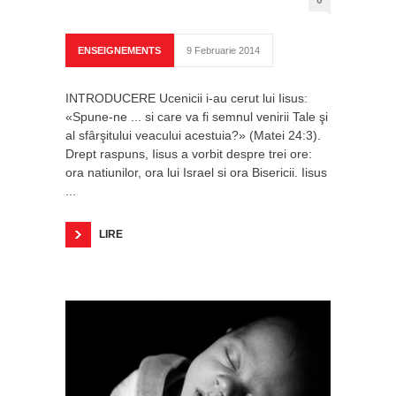
ENSEIGNEMENTS
9 Februarie 2014
INTRODUCERE Ucenicii i-au cerut lui Iisus:
«Spune-ne ... si care va fi semnul venirii Tale şi
al sfârşitului veacului acestuia?» (Matei 24:3).
Drept raspuns, Iisus a vorbit despre trei ore:
ora natiunilor, ora lui Israel si ora Bisericii. Iisus
...
LIRE