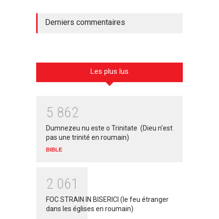
Derniers commentaires
Les plus lus
5
8
6
2
Dumnezeu nu este o Trinitate (Dieu n'est
pas une trinité en roumain)
BIBLE
2
0
6
1
FOC STRAIN IN BISERICI (le feu étranger
dans les églises en roumain)