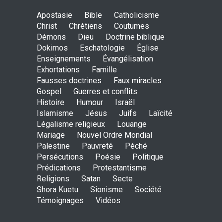
IEOŞUA - DOCTORUL de
Apostasie
Bible
Catholicisme
Shora Kuetu (Yehoshua, le
Christ
Chrétiens
Coutumes
docteur en roumain)
Démons
Dieu
Doctrine biblique
ENSEIGNEMENTS
Dokimos
Eschatologie
9 Februarie 2014, 00:00
Église
Enseignements
Évangélisation
Exhortations
Famille
Fausses doctrines
Faux miracles
Gospel
Guerres et conflits
Histoire
Humour
Israël
Islamisme
Jésus
Juifs
Laïcité
Légalisme religieux
Louange
Mariage
Nouvel Ordre Mondial
Palestine
Pauvreté
Péché
Persécutions
Poésie
Politique
Prédications
Protestantisme
Religions
Satan
Secte
Shora Kuetu
Sionisme
Société
Témoignages
Vidéos