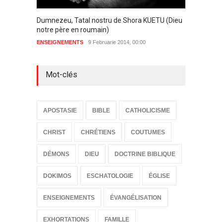
Dumnezeu, Tatal nostru de Shora KUETU (Dieu
Dumnez
notre père en roumain)
une tri
ENSEIGNEMENTS
9 Februarie 2014, 00:00
BIBLE
Mot-clés
APOSTASIE
BIBLE
CATHOLICISME
CHRIST
CHRÉTIENS
COUTUMES
DÉMONS
DIEU
DOCTRINE BIBLIQUE
DOKIMOS
ESCHATOLOGIE
ÉGLISE
ENSEIGNEMENTS
ÉVANGÉLISATION
EXHORTATIONS
FAMILLE