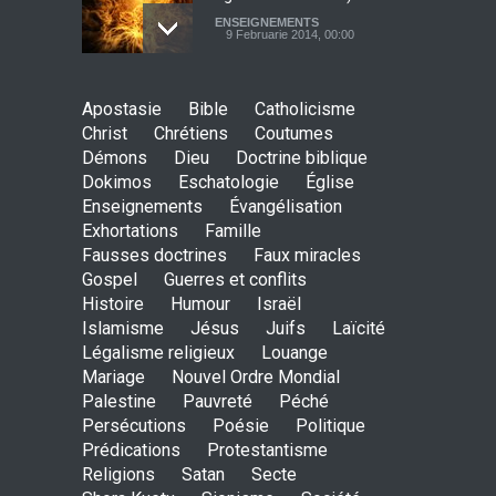
ENSEIGNEMENTS
9 Februarie 2014, 00:00
Dumnezeu, Tatal nostru de
Apostasie
Bible
Catholicisme
Shora KUETU (Dieu notre
Christ
Chrétiens
Coutumes
père en roumain)
Démons
Dieu
Doctrine biblique
ENSEIGNEMENTS
Dokimos
Eschatologie
9 Februarie 2014, 00:00
Église
Enseignements
Évangélisation
Exhortations
Famille
Fausses doctrines
Faux miracles
Gospel
Guerres et conflits
Histoire
Humour
Israël
Islamisme
Jésus
Juifs
Laïcité
Légalisme religieux
Louange
Mariage
Nouvel Ordre Mondial
Palestine
Pauvreté
Péché
Persécutions
Poésie
Politique
Prédications
Protestantisme
Religions
Satan
Secte