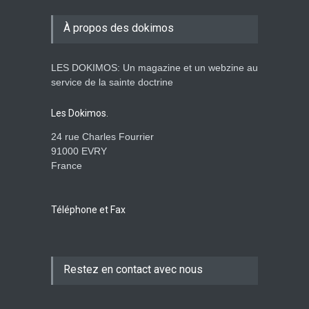
Shora KUETU (Dieu notre
père en roumain)
À propos des dokimos
ENSEIGNEMENTS
9 Februarie 2014, 00:00
LES DOKIMOS: Un magazine et un webzine au
service de la sainte doctrine
Les Dokimos.
24 rue Charles Fourrier
91000 EVRY
France
Téléphone et Fax
Restez en contact avec nous