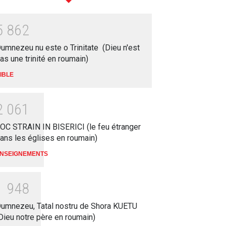
5
8
6
2
umnezeu nu este o Trinitate (Dieu n'est
as une trinité en roumain)
IBLE
2
0
6
1
OC STRAIN IN BISERICI (le feu étranger
ans les églises en roumain)
NSEIGNEMENTS
1
9
4
8
umnezeu, Tatal nostru de Shora KUETU
Dieu notre père en roumain)