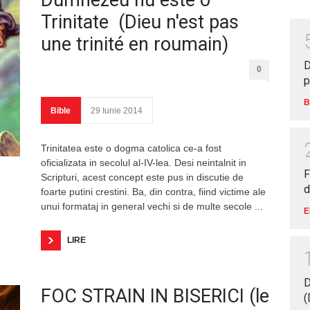
Dumnezeu nu este o
Trinitate (Dieu n'est pas
une trinité en roumain)
D
0
p
B
Bible
29 Iunie 2014
Trinitatea este o dogma catolica ce-a fost
oficializata in secolul al-IV-lea. Desi neintalnit in
F
Scripturi, acest concept este pus in discutie de
d
foarte putini crestini. Ba, din contra, fiind victime ale
unui formataj in general vechi si de multe secole ...
E
LIRE
D
FOC STRAIN IN BISERICI (le
(