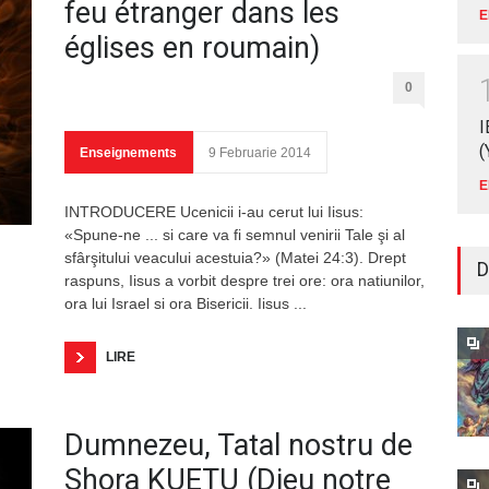
feu étranger dans les
E
églises en roumain)
0
I
(
Enseignements
9 Februarie 2014
E
INTRODUCERE Ucenicii i-au cerut lui Iisus:
«Spune-ne ... si care va fi semnul venirii Tale şi al
sfârşitului veacului acestuia?» (Matei 24:3). Drept
D
raspuns, Iisus a vorbit despre trei ore: ora natiunilor,
ora lui Israel si ora Bisericii. Iisus ...
LIRE
Dumnezeu, Tatal nostru de
Shora KUETU (Dieu notre