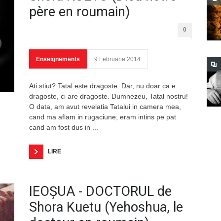
père en roumain)
0
Enseignements
9 Februarie 2014
Ati stiut? Tatal este dragoste. Dar, nu doar ca e
dragoste, ci are dragoste. Dumnezeu, Tatal nostru!
O data, am avut revelatia Tatalui in camera mea,
cand ma aflam in rugaciune; eram intins pe pat
cand am fost dus in ...
LIRE
IEOŞUA - DOCTORUL de
Shora Kuetu (Yehoshua, le