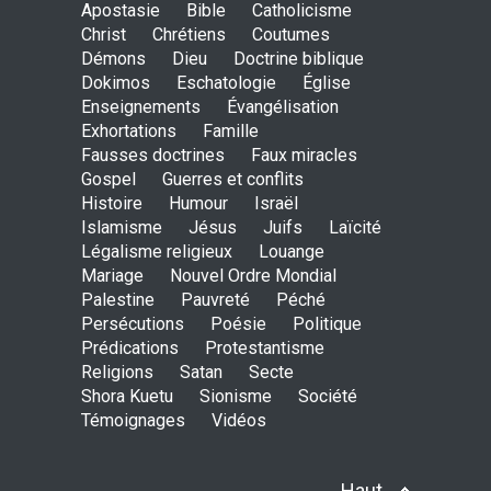
Apostasie
Bible
Catholicisme
Shora KUETU (Dieu notre
Christ
Chrétiens
Coutumes
père en roumain)
Démons
Dieu
Doctrine biblique
ENSEIGNEMENTS
Dokimos
Eschatologie
9 Februarie 2014, 00:00
Église
Enseignements
Évangélisation
Exhortations
Famille
Fausses doctrines
Faux miracles
Gospel
Guerres et conflits
Histoire
Humour
Israël
Islamisme
Jésus
Juifs
Laïcité
Légalisme religieux
Louange
Mariage
Nouvel Ordre Mondial
Palestine
Pauvreté
Péché
Persécutions
Poésie
Politique
Prédications
Protestantisme
Religions
Satan
Secte
Shora Kuetu
Sionisme
Société
Témoignages
Vidéos
Haut