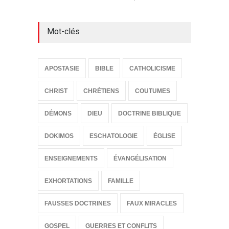
FOC ST
Mot-clés
les ég
ENSEIG
APOSTASIE
BIBLE
CATHOLICISME
CHRIST
CHRÉTIENS
COUTUMES
DÉMONS
DIEU
DOCTRINE BIBLIQUE
DOKIMOS
ESCHATOLOGIE
ÉGLISE
ENSEIGNEMENTS
ÉVANGÉLISATION
EXHORTATIONS
FAMILLE
FAUSSES DOCTRINES
FAUX MIRACLES
GOSPEL
GUERRES ET CONFLITS