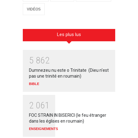
VIDÉOS
Les plus lus
5
8
6
2
Dumnezeu nu este o Trinitate (Dieu n'est
pas une trinité en roumain)
BIBLE
2
0
6
1
FOC STRAIN IN BISERICI (le feu étranger
dans les églises en roumain)
ENSEIGNEMENTS