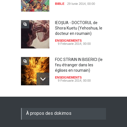
BIBLE
29 Iunie 2014, 00:00
IEOŞUA - DOCTORUL de
Shora Kuetu (Yehoshua, le
docteur en roumain)
ENSEIGNEMENTS
9 Februarie 2014, 00:00
FOC STRAIN IN BISERICI (le
feu étranger dans les
églises en roumain)
ENSEIGNEMENTS
9 Februarie 2014, 00:00
Dumnezeu, Tatal nostru de
Shora KUETU (Dieu notre
père en roumain)
À propos des dokimos
ENSEIGNEMENTS
9 Februarie 2014, 00:00