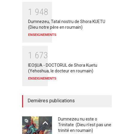
1
9
4
8
Dumnezeu, Tatal nostru de Shora KUETU
(Dieu notre père en roumain)
ENSEIGNEMENTS
1
6
7
3
IEOŞUA - DOCTORUL de Shora Kuetu
(Yehoshua, le docteur en roumain)
ENSEIGNEMENTS
Dernières publications
Dumnezeu nu este o
Trinitate (Dieu n'est pas une
trinité en roumain)