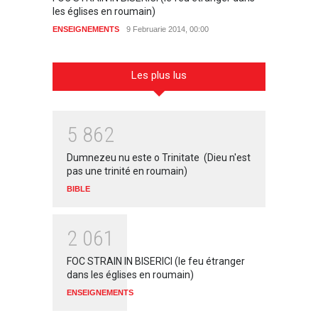
les églises en roumain)
notre 
ENSEIGNEMENTS
9 Februarie 2014, 00:00
ENSEIG
Les plus lus
5
8
6
2
Dumnezeu nu este o Trinitate (Dieu n'est
pas une trinité en roumain)
BIBLE
2
0
6
1
FOC STRAIN IN BISERICI (le feu étranger
dans les églises en roumain)
ENSEIGNEMENTS