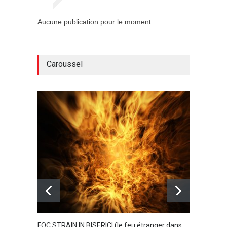
Aucune publication pour le moment.
Caroussel
FOC STRAIN IN BISERICI (le feu étranger dans
Dumnez