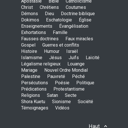
Apostasie
Bible
Catholicisme
Shora KUETU (Dieu notre
Christ
Chrétiens
Coutumes
père en roumain)
Démons
Dieu
Doctrine biblique
ENSEIGNEMENTS
Dokimos
Eschatologie
9 Februarie 2014, 00:00
Église
Enseignements
Évangélisation
Exhortations
Famille
Fausses doctrines
Faux miracles
Gospel
Guerres et conflits
Histoire
Humour
Israël
Islamisme
Jésus
Juifs
Laïcité
Légalisme religieux
Louange
Mariage
Nouvel Ordre Mondial
Palestine
Pauvreté
Péché
Persécutions
Poésie
Politique
Prédications
Protestantisme
Religions
Satan
Secte
Shora Kuetu
Sionisme
Société
Témoignages
Vidéos
Haut