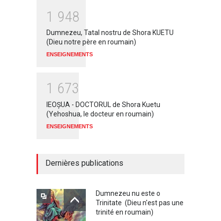
1
9
4
8
Dumnezeu, Tatal nostru de Shora KUETU
(Dieu notre père en roumain)
ENSEIGNEMENTS
1
6
7
3
IEOŞUA - DOCTORUL de Shora Kuetu
(Yehoshua, le docteur en roumain)
ENSEIGNEMENTS
Dernières publications
Dumnezeu nu este o
Trinitate (Dieu n'est pas une
trinité en roumain)