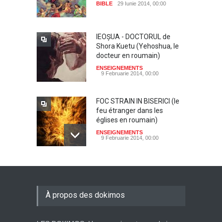
BIBLE
29 Iunie 2014, 00:00
IEOŞUA - DOCTORUL de
Shora Kuetu (Yehoshua, le
docteur en roumain)
ENSEIGNEMENTS
9 Februarie 2014, 00:00
FOC STRAIN IN BISERICI (le
feu étranger dans les
églises en roumain)
ENSEIGNEMENTS
9 Februarie 2014, 00:00
Dumnezeu, Tatal nostru de
Shora KUETU (Dieu notre
père en roumain)
À propos des dokimos
ENSEIGNEMENTS
9 Februarie 2014, 00:00