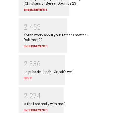
(Christians of Berea- Dokimos 23)
ENSEIGNEMENTS
2
4
5
2
Youth worry about your father's matter -
Dokimos 22
ENSEIGNEMENTS
2
3
3
6
Le puits de Jacob - Jacob's well
BIBLE
2
2
7
4
Is the Lord really with me ?
ENSEIGNEMENTS