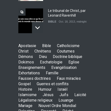
Le tribunal de Christ, par
Leonard Ravenhill
BIBLE
Oct. 18, 2013, midnight
L'incontournable réalité du
Apostasie
Bible
Catholicisme
Péché, de l'Enfer, du
Christ
Chrétiens
Coutumes
Jugement et de la Colère de
Démons
Dieu
Doctrine biblique
Dieu à venir
Dokimos
Eschatologie
Eglise
BIBLE
Aug. 12, 2013, midnight
Enseignements
Evangélisation
Exhortations
Famille
Le vrai but du mariage, par
Fausses doctrines
Faux miracles
Paul Washer
Gospel
Guerres et conflits
BIBLE
Jan. 4, 2013, midnight
Histoire
Humour
Israël
Islamisme
Jésus
Juifs
Laïcité
Légalisme religieux
Louange
Mariage
Nouvel Ordre Mondial