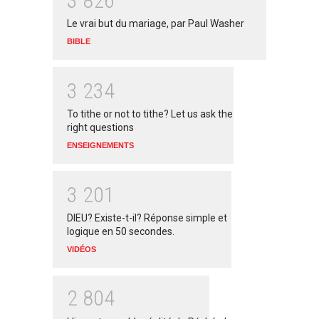
3
8
2
6
Le vrai but du mariage, par Paul Washer
BIBLE
3
2
3
4
To tithe or not to tithe? Let us ask the
right questions
ENSEIGNEMENTS
3
2
0
1
DIEU? Existe-t-il? Réponse simple et
logique en 50 secondes.
VIDÉOS
2
8
0
4