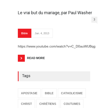
Le vrai but du mariage, par Paul Washer
3
Bible
Jan. 4, 2013
https://www.youtube.com/watch?v=C_D0auWUBqg
READ MORE
Tags
APOSTASIE
BIBLE
CATHOLICISME
CHRIST
CHRÉTIENS
COUTUMES