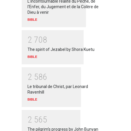
L'incontournable réalité du Péché, de
l'Enfer, du Jugement et de la Colère de
Dieu à venir
BIBLE
2
7
0
8
The spirit of Jezabel by Shora Kuetu
BIBLE
2
5
8
6
Le tribunal de Christ, par Leonard
Ravenhill
BIBLE
2
5
6
5
The pilgrim's progress by John Bunyan