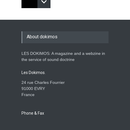
L'incontournable réalité du
Péché, de l'Enfer, du
Jugement et de la Colère de
Dieu à venir
About dokimos
BIBLE
Aug. 12, 2013, midnight
LES DOKIMOS: A magazine and a webzine in
Le vrai but du mariage, par
the service of sound doctrine
Paul Washer
BIBLE
Jan. 4, 2013, midnight
Les Dokimos.
24 rue Charles Fourrier
91000 EVRY
France
Phone & Fax