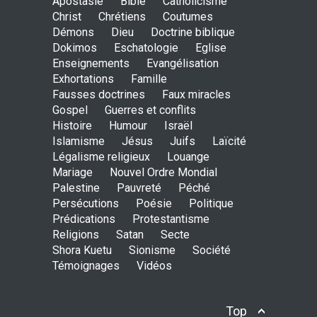
Apostasie
Bible
Catholicisme
ENSEIGNEMENTS
Christ
Chrétiens
Coutumes
Sept. 18, 2016, midnight
Démons
Dieu
Doctrine biblique
Dokimos
Eschatologie
Eglise
Enseignements
Evangélisation
Exhortations
Famille
Is the Lord really with me ?
Fausses doctrines
Faux miracles
ENSEIGNEMENTS
Gospel
Guerres et conflits
Aug. 28, 2016, midnight
Histoire
Humour
Israël
Islamisme
Jésus
Juifs
Laïcité
Légalisme religieux
Louange
Mariage
Nouvel Ordre Mondial
Holy water - Dokimos 23
Palestine
Pauvreté
Péché
ENSEIGNEMENTS
Persécutions
Poésie
Politique
June 26, 2016, midnight
Prédications
Protestantisme
Religions
Satan
Secte
Shora Kuetu
Sionisme
Société
Témoignages
Vidéos
The language of God
ENSEIGNEMENTS
May 1, 2016, midnight
Top