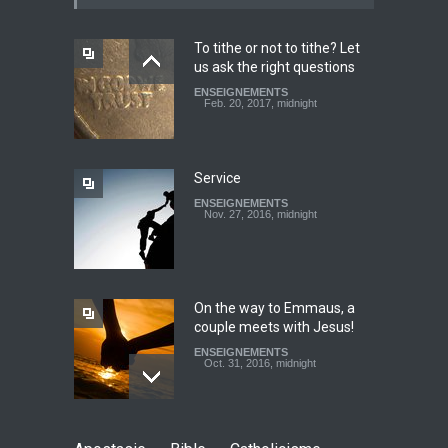
ENSEIGNEMENTS
March 27, 2016, midnight
To tithe or not to tithe? Let
us ask the right questions
Youth worry about your
ENSEIGNEMENTS
father's matter - Dokimos
Feb. 20, 2017, midnight
22
ENSEIGNEMENTS
Feb. 29, 2016, midnight
Service
ENSEIGNEMENTS
Look at your neighbour with
Nov. 27, 2016, midnight
Christ's eyes (Dokimos 19)
ENSEIGNEMENTS
Jan. 24, 2016, midnight
On the way to Emmaus, a
couple meets with Jesus!
ENSEIGNEMENTS
Oct. 31, 2016, midnight
May God speak!