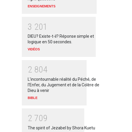
ENSEIGNEMENTS
3
2
0
1
DIEU? Existe-t-il? Réponse simple et
logique en 50 secondes.
VIDÉOS
2
8
0
4
L'incontournable réalité du Péché, de
l'Enfer, du Jugement et de la Colère de
Dieu à venir
BIBLE
2
7
0
9
The spirit of Jezabel by Shora Kuetu