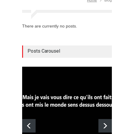
Home
Blog
There are currently no posts.
Posts Carousel
The sp
BIBLE