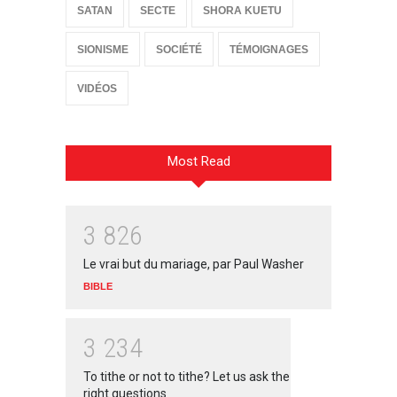
SATAN
SECTE
SHORA KUETU
SIONISME
SOCIÉTÉ
TÉMOIGNAGES
VIDÉOS
Most Read
3
8
2
6
Le vrai but du mariage, par Paul Washer
BIBLE
3
2
3
4
To tithe or not to tithe? Let us ask the
right questions