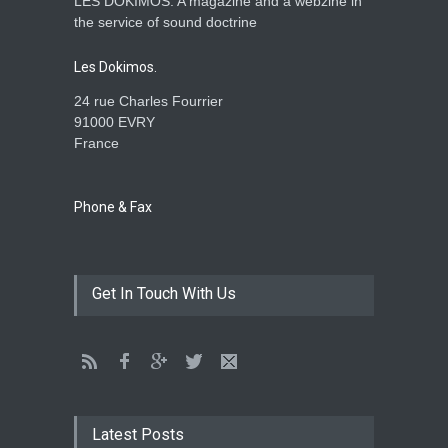
LES DOKIMOS: A magazine and a webzine in
Is the Lord really with me ?
the service of sound doctrine
ENSEIGNEMENTS
Aug. 28, 2016, midnight
Les Dokimos.
24 rue Charles Fourrier
91000 EVRY
France
Holy water - Dokimos 23
ENSEIGNEMENTS
June 26, 2016, midnight
Phone & Fax
The language of God
Get In Touch With Us
ENSEIGNEMENTS
May 1, 2016, midnight
CATHERINE AND BRUNO
TESTIMONY: God still works
Latest Posts
miracles!