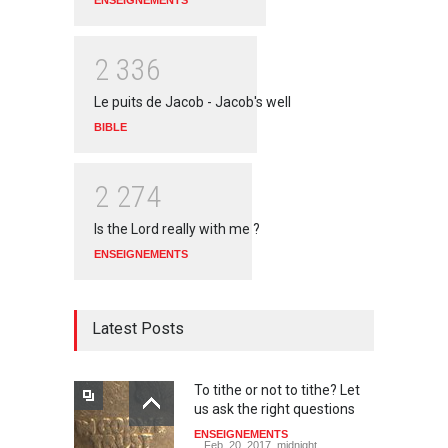
ENSEIGNEMENTS
2
3
3
6
Le puits de Jacob - Jacob's well
BIBLE
2
2
7
4
Is the Lord really with me ?
ENSEIGNEMENTS
Latest Posts
To tithe or not to tithe? Let
us ask the right questions
ENSEIGNEMENTS
Feb. 20, 2017, midnight