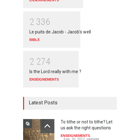
ENSEIGNEMENTS
2
3
3
6
Le puits de Jacob - Jacob's well
BIBLE
2
2
7
4
Is the Lord really with me ?
ENSEIGNEMENTS
Latest Posts
To tithe or not to tithe? Let
us ask the right questions
ENSEIGNEMENTS
Feb. 20, 2017, midnight