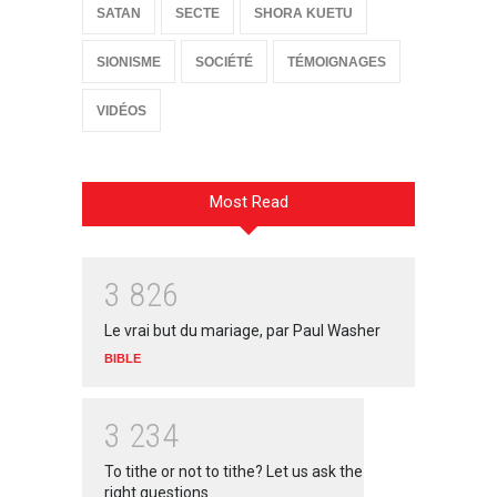
SATAN
SECTE
SHORA KUETU
SIONISME
SOCIÉTÉ
TÉMOIGNAGES
VIDÉOS
Most Read
3
8
2
6
Le vrai but du mariage, par Paul Washer
BIBLE
3
2
3
4
To tithe or not to tithe? Let us ask the
right questions