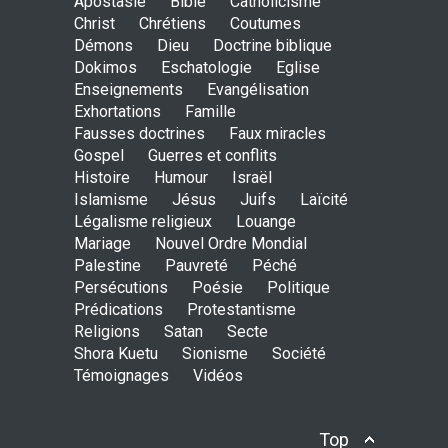
Apostasie
Bible
Catholicisme
ENSEIGNEMENTS
Christ
Chrétiens
Coutumes
Sept. 18, 2016, midnight
Démons
Dieu
Doctrine biblique
Dokimos
Eschatologie
Eglise
Enseignements
Evangélisation
Exhortations
Famille
Is the Lord really with me ?
Fausses doctrines
Faux miracles
ENSEIGNEMENTS
Gospel
Guerres et conflits
Aug. 28, 2016, midnight
Histoire
Humour
Israël
Islamisme
Jésus
Juifs
Laïcité
Légalisme religieux
Louange
Mariage
Nouvel Ordre Mondial
Holy water - Dokimos 23
Palestine
Pauvreté
Péché
ENSEIGNEMENTS
Persécutions
Poésie
Politique
June 26, 2016, midnight
Prédications
Protestantisme
Religions
Satan
Secte
Shora Kuetu
Sionisme
Société
Témoignages
Vidéos
The language of God
ENSEIGNEMENTS
May 1, 2016, midnight
Top