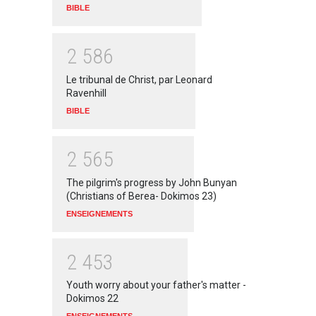
BIBLE
2
5
8
6
Le tribunal de Christ, par Leonard
Ravenhill
BIBLE
2
5
6
5
The pilgrim's progress by John Bunyan
(Christians of Berea- Dokimos 23)
ENSEIGNEMENTS
2
4
5
3
Youth worry about your father's matter -
Dokimos 22