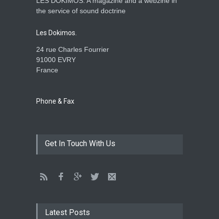
LES DOKIMOS: A magazine and a webzine in
Is the Lord really with me ?
the service of sound doctrine
ENSEIGNEMENTS
Aug. 28, 2016, midnight
Les Dokimos.
24 rue Charles Fourrier
91000 EVRY
France
Holy water - Dokimos 23
ENSEIGNEMENTS
June 26, 2016, midnight
Phone & Fax
The language of God
Get In Touch With Us
ENSEIGNEMENTS
May 1, 2016, midnight
CATHERINE AND BRUNO
TESTIMONY: God still works
Latest Posts
miracles!