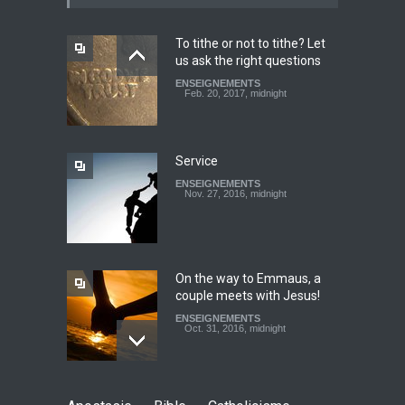
ENSEIGNEMENTS
March 27, 2016, midnight
To tithe or not to tithe? Let
us ask the right questions
Youth worry about your
ENSEIGNEMENTS
father's matter - Dokimos
Feb. 20, 2017, midnight
22
ENSEIGNEMENTS
Feb. 29, 2016, midnight
Service
ENSEIGNEMENTS
Look at your neighbour with
Nov. 27, 2016, midnight
Christ's eyes (Dokimos 19)
ENSEIGNEMENTS
Jan. 24, 2016, midnight
On the way to Emmaus, a
couple meets with Jesus!
ENSEIGNEMENTS
Oct. 31, 2016, midnight
May God speak!