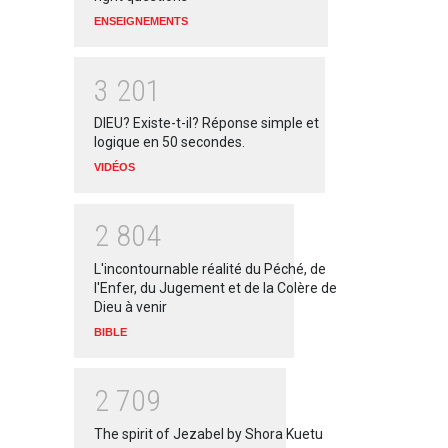
ENSEIGNEMENTS
3
2
0
1
DIEU? Existe-t-il? Réponse simple et
logique en 50 secondes.
VIDÉOS
2
8
0
4
L'incontournable réalité du Péché, de
l'Enfer, du Jugement et de la Colère de
Dieu à venir
BIBLE
2
7
0
9
The spirit of Jezabel by Shora Kuetu