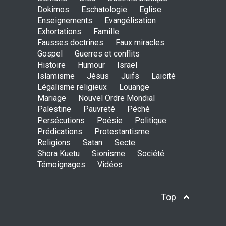
Dokimos
Eschatologie
Eglise
Enseignements
Evangélisation
Exhortations
Famille
Is the Lord really with me ?
Fausses doctrines
Faux miracles
ENSEIGNEMENTS
Gospel
Guerres et conflits
Aug. 28, 2016, midnight
Histoire
Humour
Israël
Islamisme
Jésus
Juifs
Laïcité
Légalisme religieux
Louange
Mariage
Nouvel Ordre Mondial
Holy water - Dokimos 23
Palestine
Pauvreté
Péché
ENSEIGNEMENTS
Persécutions
Poésie
Politique
June 26, 2016, midnight
Prédications
Protestantisme
Religions
Satan
Secte
Shora Kuetu
Sionisme
Société
Témoignages
Vidéos
The language of God
ENSEIGNEMENTS
May 1, 2016, midnight
Top