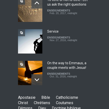
us ask the right questions
Youth worry about your
ENSEIGNEMENTS
father's matter - Dokimos
Feb. 20, 2017, midnight
22
ENSEIGNEMENTS
Feb. 29, 2016, midnight
Service
ENSEIGNEMENTS
Look at your neighbour with
Nov. 27, 2016, midnight
Christ's eyes (Dokimos 19)
ENSEIGNEMENTS
Jan. 24, 2016, midnight
On the way to Emmaus, a
couple meets with Jesus!
ENSEIGNEMENTS
Oct. 31, 2016, midnight
May God speak!
Apostasie
Bible
Catholicisme
ENSEIGNEMENTS
Christ
Chrétiens
Coutumes
Sept. 18, 2016, midnight
Démons
Dieu
Doctrine biblique