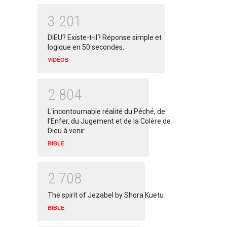
3
2
0
1
DIEU? Existe-t-il? Réponse simple et
logique en 50 secondes.
VIDÉOS
2
8
0
4
L'incontournable réalité du Péché, de
l'Enfer, du Jugement et de la Colère de
Dieu à venir
BIBLE
2
7
0
8
The spirit of Jezabel by Shora Kuetu
BIBLE