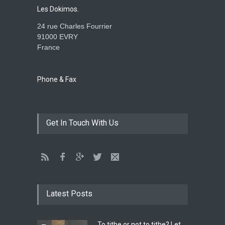
Aug. 28, 2016, midnight
Les Dokimos.
24 rue Charles Fourrier
91000 EVRY
France
Holy water - Dokimos 23
ENSEIGNEMENTS
June 26, 2016, midnight
Phone & Fax
The language of God
Get In Touch With Us
ENSEIGNEMENTS
May 1, 2016, midnight
CATHERINE AND BRUNO
TESTIMONY: God still works
Latest Posts
miracles!
ENSEIGNEMENTS
March 27, 2016, midnight
To tithe or not to tithe? Let