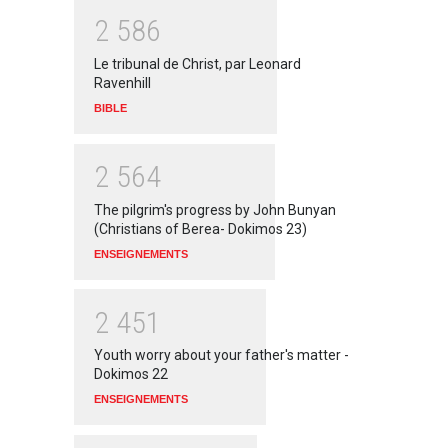
2
5
8
6
Le tribunal de Christ, par Leonard
Ravenhill
BIBLE
2
5
6
4
The pilgrim's progress by John Bunyan
(Christians of Berea- Dokimos 23)
ENSEIGNEMENTS
2
4
5
1
Youth worry about your father's matter -
Dokimos 22
ENSEIGNEMENTS