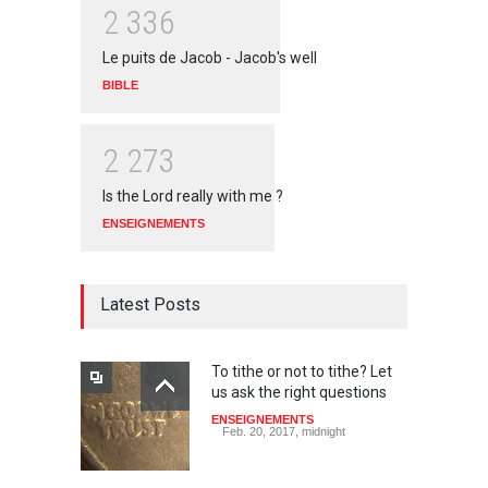
2
3
3
6
Le puits de Jacob - Jacob's well
BIBLE
2
2
7
3
Is the Lord really with me ?
ENSEIGNEMENTS
Latest Posts
To tithe or not to tithe? Let
us ask the right questions
ENSEIGNEMENTS
Feb. 20, 2017, midnight