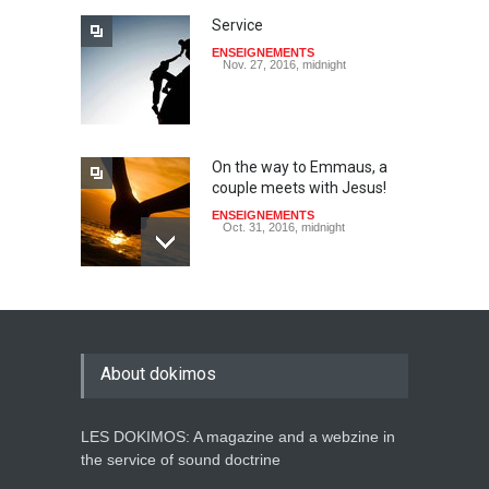
Service
ENSEIGNEMENTS
Nov. 27, 2016, midnight
On the way to Emmaus, a
couple meets with Jesus!
ENSEIGNEMENTS
Oct. 31, 2016, midnight
May God speak!
ENSEIGNEMENTS
Sept. 18, 2016, midnight
About dokimos
LES DOKIMOS: A magazine and a webzine in
Is the Lord really with me ?
the service of sound doctrine
ENSEIGNEMENTS