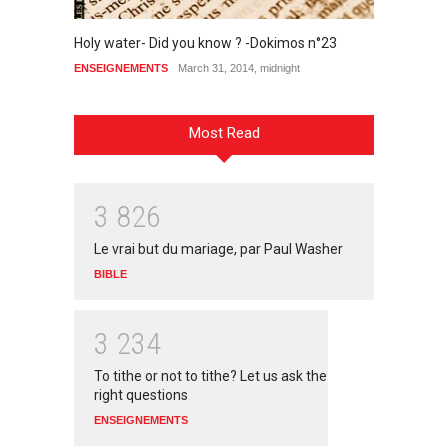
Holy water- Did you know ? -Dokimos n°23
The pi
(Chris
ENSEIGNEMENTS
March 31, 2014, midnight
ENSEIG
Most Read
3
8
2
6
Le vrai but du mariage, par Paul Washer
BIBLE
3
2
3
4
To tithe or not to tithe? Let us ask the
right questions
ENSEIGNEMENTS