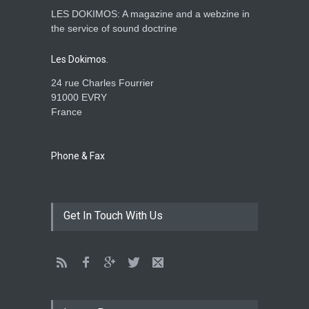
LES DOKIMOS: A magazine and a webzine in
Is the Lord really with me ?
the service of sound doctrine
ENSEIGNEMENTS
Aug. 28, 2016, midnight
Les Dokimos.
24 rue Charles Fourrier
91000 EVRY
France
Holy water - Dokimos 23
ENSEIGNEMENTS
June 26, 2016, midnight
Phone & Fax
The language of God
Get In Touch With Us
ENSEIGNEMENTS
May 1, 2016, midnight
CATHERINE AND BRUNO
TESTIMONY: God still works