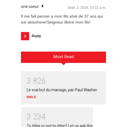
une soeur
¶
Sept. 2, 2016, 10:31 a.m.
Il me fait penser a mon fils aîné de 37 ans qui
est skisofrene!Seigneur libéré mon fils!
Reply
Most Read
3
8
2
6
Le vrai but du mariage, par Paul Washer
BIBLE
3
2
3
4
To tithe or not to tithe? Let us ask the