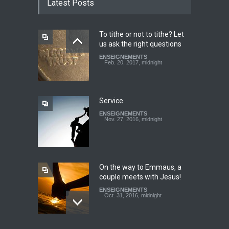
Latest Posts
miracles!
ENSEIGNEMENTS
March 27, 2016, midnight
To tithe or not to tithe? Let
us ask the right questions
Youth worry about your
ENSEIGNEMENTS
father's matter - Dokimos
Feb. 20, 2017, midnight
22
ENSEIGNEMENTS
Feb. 29, 2016, midnight
Service
ENSEIGNEMENTS
Look at your neighbour with
Nov. 27, 2016, midnight
Christ's eyes (Dokimos 19)
ENSEIGNEMENTS
Jan. 24, 2016, midnight
On the way to Emmaus, a
couple meets with Jesus!
ENSEIGNEMENTS
Oct. 31, 2016, midnight