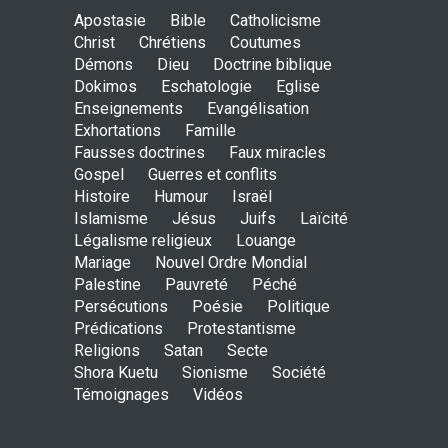
May God speak!
Apostasie
Bible
Catholicisme
ENSEIGNEMENTS
Christ
Chrétiens
Coutumes
Sept. 18, 2016, midnight
Démons
Dieu
Doctrine biblique
Dokimos
Eschatologie
Eglise
Enseignements
Evangélisation
Exhortations
Famille
Is the Lord really with me ?
Fausses doctrines
Faux miracles
ENSEIGNEMENTS
Gospel
Guerres et conflits
Aug. 28, 2016, midnight
Histoire
Humour
Israël
Islamisme
Jésus
Juifs
Laïcité
Légalisme religieux
Louange
Mariage
Nouvel Ordre Mondial
Holy water - Dokimos 23
Palestine
Pauvreté
Péché
ENSEIGNEMENTS
Persécutions
Poésie
Politique
June 26, 2016, midnight
Prédications
Protestantisme
Religions
Satan
Secte
Shora Kuetu
Sionisme
Société
Témoignages
Vidéos
The language of God
ENSEIGNEMENTS
May 1, 2016, midnight