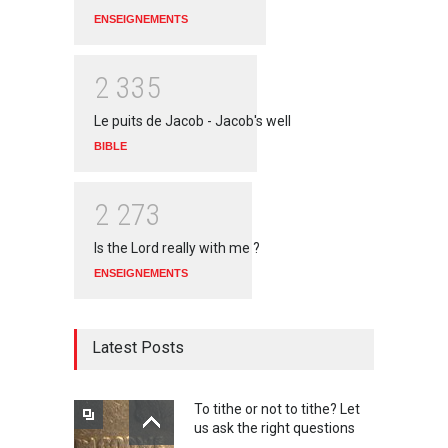
ENSEIGNEMENTS
2
3
3
5
Le puits de Jacob - Jacob's well
BIBLE
2
2
7
3
Is the Lord really with me ?
ENSEIGNEMENTS
Latest Posts
To tithe or not to tithe? Let
us ask the right questions