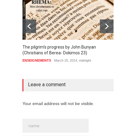
The pilgrim's progress by John Bunyan
DIEU? E
(Christians of Berea- Dokimos 23)
50 sec
ENSEIGNEMENTS
March 25, 2014, midnight
VIDÉOS
1 comment
Leave a comment
Your email address will not be visible.