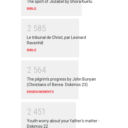
The spirit of Jezabel by Shora Kuetu
BIBLE
2
5
8
5
Le tribunal de Christ, par Leonard
Ravenhill
BIBLE
2
5
6
4
The pilgrim's progress by John Bunyan
(Christians of Berea- Dokimos 23)
ENSEIGNEMENTS
2
4
5
1
Youth worry about your father's matter -
Dokimos 22