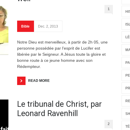
1
HI
IS
Bible
Dec. 2, 2013
LÉ
Notre Dieu est merveilleux, à partir de 2h 05, une
personne possédée par l'esprit de Lucifer est
M
libérée par le Seigneur. A Jésus toute la gloire et
bonne route à ce jeune homme avec son
PA
Rédempteur.
PE
READ MORE
PR
RE
Le tribunal de Christ, par
Leonard Ravenhill
S
2
T