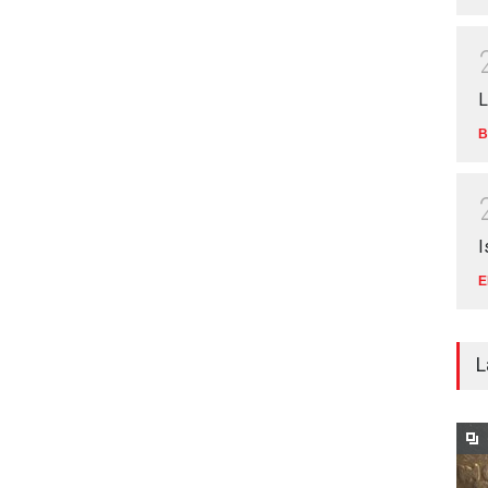
L
B
I
E
L