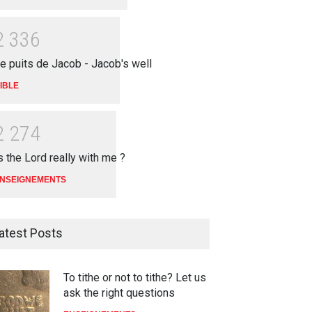
2
3
3
6
e puits de Jacob - Jacob's well
IBLE
2
2
7
4
s the Lord really with me ?
NSEIGNEMENTS
atest Posts
To tithe or not to tithe? Let us
ask the right questions