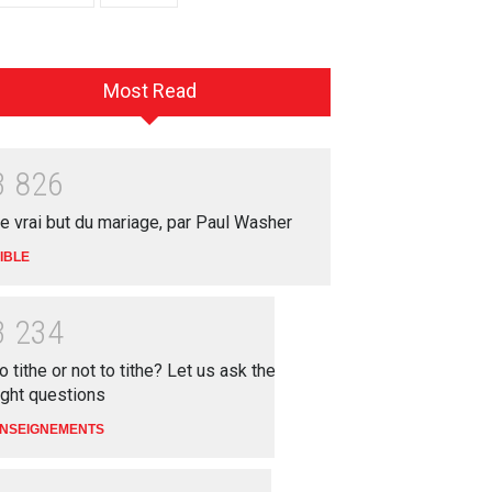
Most Read
3
8
2
6
e vrai but du mariage, par Paul Washer
IBLE
3
2
3
4
o tithe or not to tithe? Let us ask the
ight questions
NSEIGNEMENTS