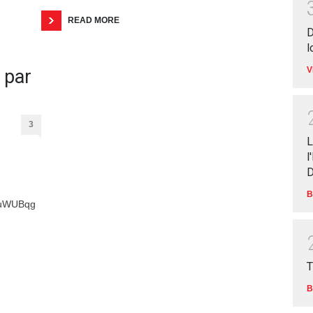
READ MORE
D
l
V
 par
3
L
l
D
B
auWUBqg
T
B