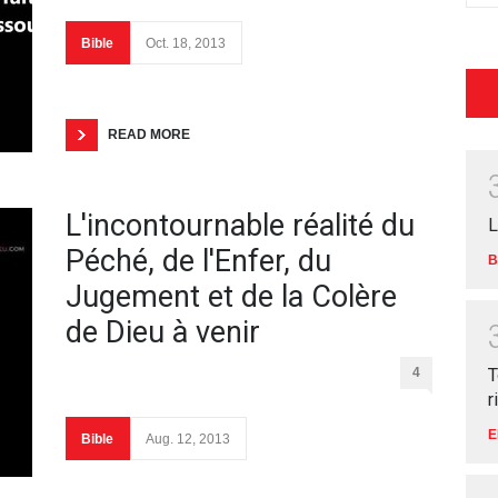
Bible
Oct. 18, 2013
READ MORE
L'incontournable réalité du
L
Péché, de l'Enfer, du
B
Jugement et de la Colère
de Dieu à venir
T
4
r
E
Bible
Aug. 12, 2013