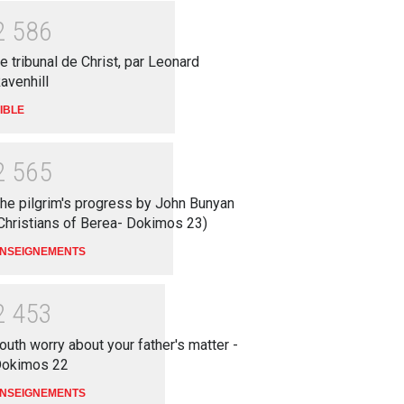
2
5
8
6
e tribunal de Christ, par Leonard
avenhill
IBLE
2
5
6
5
he pilgrim's progress by John Bunyan
Christians of Berea- Dokimos 23)
NSEIGNEMENTS
2
4
5
3
outh worry about your father's matter -
okimos 22
NSEIGNEMENTS