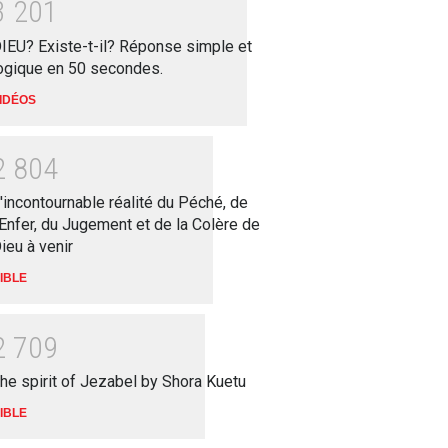
3
2
0
1
IEU? Existe-t-il? Réponse simple et
ogique en 50 secondes.
IDÉOS
2
8
0
4
'incontournable réalité du Péché, de
'Enfer, du Jugement et de la Colère de
ieu à venir
IBLE
2
7
0
9
he spirit of Jezabel by Shora Kuetu
IBLE