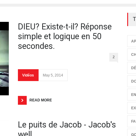
T
DIEU? Existe-t-il? Réponse
simple et logique en 50
AP
secondes.
CH
2
D
Vidéos
May 5, 2014
D
EN
READ MORE
EX
FA
Le puits de Jacob - Jacob's
well
G