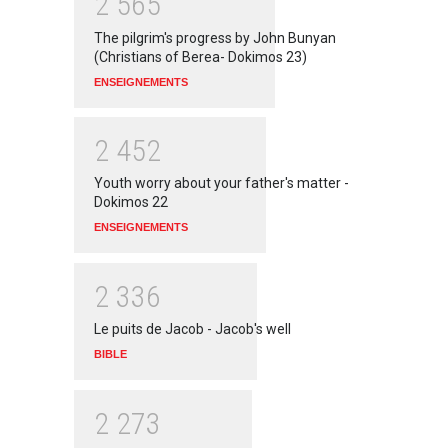
2
5
6
5
The pilgrim's progress by John Bunyan
(Christians of Berea- Dokimos 23)
ENSEIGNEMENTS
2
4
5
2
Youth worry about your father's matter -
Dokimos 22
ENSEIGNEMENTS
2
3
3
6
Le puits de Jacob - Jacob's well
BIBLE
2
2
7
3