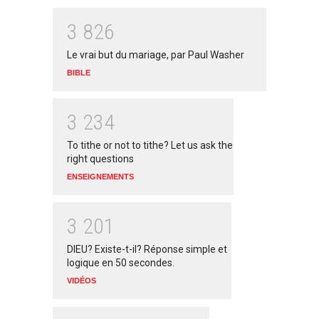
3
8
2
6
Le vrai but du mariage, par Paul Washer
BIBLE
3
2
3
4
To tithe or not to tithe? Let us ask the
right questions
ENSEIGNEMENTS
3
2
0
1
DIEU? Existe-t-il? Réponse simple et
logique en 50 secondes.
VIDÉOS