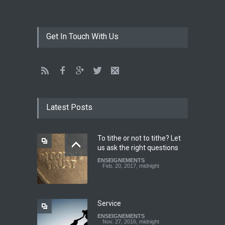
The language of God
Get In Touch With Us
ENSEIGNEMENTS
May 1, 2016, midnight
CATHERINE AND BRUNO
TESTIMONY: God still works
Latest Posts
miracles!
ENSEIGNEMENTS
March 27, 2016, midnight
To tithe or not to tithe? Let
us ask the right questions
Youth worry about your
ENSEIGNEMENTS
father's matter - Dokimos
Feb. 20, 2017, midnight
22
ENSEIGNEMENTS
Feb. 29, 2016, midnight
Service
ENSEIGNEMENTS
Look at your neighbour with
Nov. 27, 2016, midnight