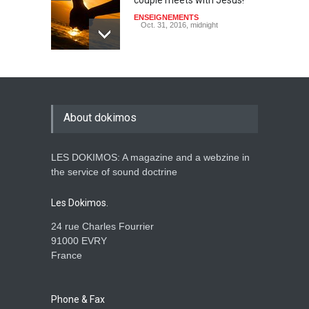
couple meets with Jesus!
ENSEIGNEMENTS
Oct. 31, 2016, midnight
May God speak!
ENSEIGNEMENTS
Sept. 18, 2016, midnight
About dokimos
LES DOKIMOS: A magazine and a webzine in
Is the Lord really with me ?
the service of sound doctrine
ENSEIGNEMENTS
Aug. 28, 2016, midnight
Les Dokimos.
24 rue Charles Fourrier
91000 EVRY
France
Holy water - Dokimos 23
ENSEIGNEMENTS
June 26, 2016, midnight
Phone & Fax