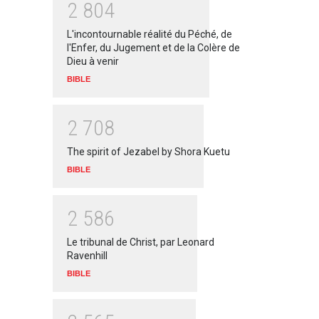
2
8
0
4
L'incontournable réalité du Péché, de
l'Enfer, du Jugement et de la Colère de
Dieu à venir
BIBLE
2
7
0
8
The spirit of Jezabel by Shora Kuetu
BIBLE
2
5
8
6
Le tribunal de Christ, par Leonard
Ravenhill
BIBLE