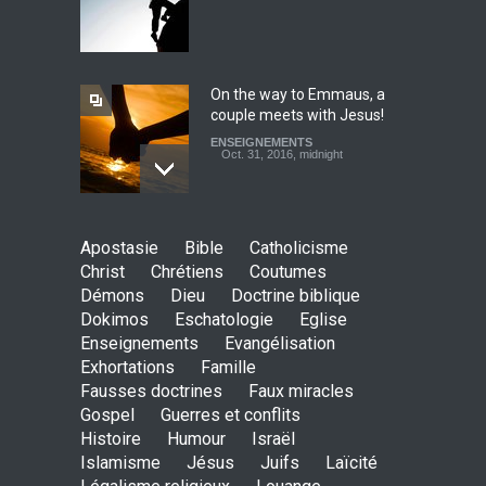
Christ's eyes (Dokimos 19)
ENSEIGNEMENTS
Jan. 24, 2016, midnight
On the way to Emmaus, a
couple meets with Jesus!
ENSEIGNEMENTS
Oct. 31, 2016, midnight
May God speak!
Apostasie
Bible
Catholicisme
ENSEIGNEMENTS
Christ
Chrétiens
Coutumes
Sept. 18, 2016, midnight
Démons
Dieu
Doctrine biblique
Dokimos
Eschatologie
Eglise
Enseignements
Evangélisation
Exhortations
Famille
Is the Lord really with me ?
Fausses doctrines
Faux miracles
ENSEIGNEMENTS
Gospel
Guerres et conflits
Aug. 28, 2016, midnight
Histoire
Humour
Israël
Islamisme
Jésus
Juifs
Laïcité