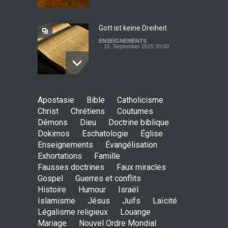
mein Leben machte!
ENSEIGNEMENTS
1. April 2014 00:00
Gott ist keine Dreiheit
ENSEIGNEMENTS
15. September 2015 00:00
Johannes paulus II, papst
Apostasie
Bible
Catholicisme
der heiligkeit ? - das auge
Christ
Chrétiens
Coutumes
der wache-Dokimos n°2
Démons
Dieu
Doctrine biblique
ENSEIGNEMENTS
Dokimos
Eschatologie
3. April 2014 00:00
Église
Enseignements
Évangélisation
Exhortations
Famille
Ein apokalyptisches Klima-
Fausses doctrines
Faux miracles
Dokimos n°2
Gospel
Guerres et conflits
ENSEIGNEMENTS
Histoire
Humour
Israël
3. April 2014 00:00
Islamisme
Jésus
Juifs
Laïcité
Légalisme religieux
Louange
Mariage
Nouvel Ordre Mondial
Der katholizismus in den