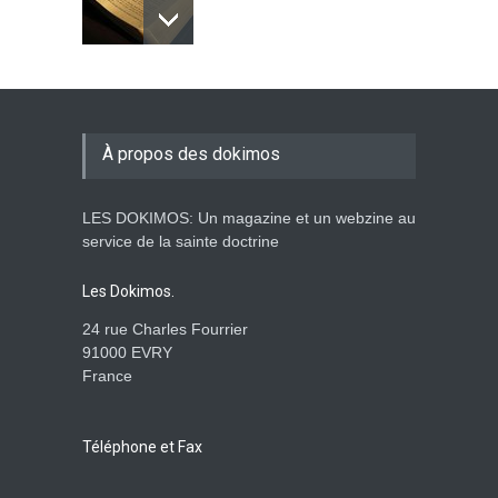
Johannes paulus II, papst
der heiligkeit ? - das auge
der wache-Dokimos n°2
À propos des dokimos
ENSEIGNEMENTS
3. April 2014 00:00
LES DOKIMOS: Un magazine et un webzine au
Ein apokalyptisches Klima-
service de la sainte doctrine
Dokimos n°2
ENSEIGNEMENTS
Les Dokimos.
3. April 2014 00:00
24 rue Charles Fourrier
91000 EVRY
France
Der katholizismus in den
kulissen- die wache-
Dokimos n°2
Téléphone et Fax
ENSEIGNEMENTS
2. April 2014 00:00