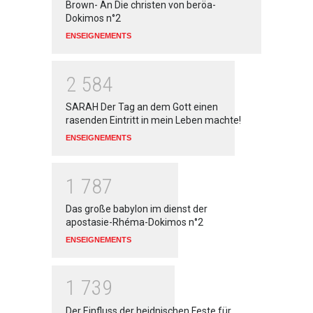
Brown- An Die christen von beröa-
Dokimos n°2
ENSEIGNEMENTS
2
5
8
4
SARAH Der Tag an dem Gott einen
rasenden Eintritt in mein Leben machte!
ENSEIGNEMENTS
1
7
8
7
Das große babylon im dienst der
apostasie-Rhéma-Dokimos n°2
ENSEIGNEMENTS
1
7
3
9
Der Einfluss der heidnischen Feste für