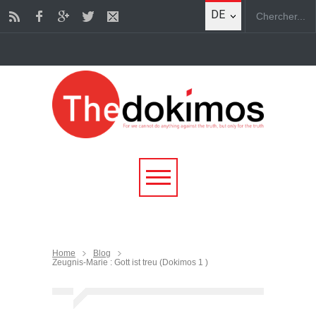
DE
Home
Blog
Zeugnis-Marie : Gott ist treu (Dokimos 1 )