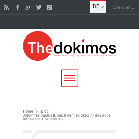
DE
Home
Blog
Johannes paulus II, papst der heiligkeit ? - das auge
der wache-Dokimos n°2