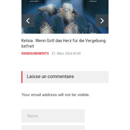
Ketsia : Wenn Gott das Herz für die Vergebung
ZEUGNI
befreit
wunder
ENSEIGNEMENTS
27. März 2014 00:00
ENSEIG
aucun commentaire
Laisse un commentaire
Your email address will not be visible.