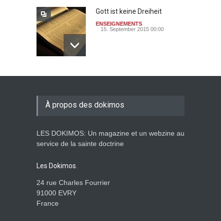
Gott ist keine Dreiheit
ENSEIGNEMENTS
15. September 2015 00:00
Johannes paulus II, papst
der heiligkeit ? - das auge
der wache-Dokimos n°2
À propos des dokimos
ENSEIGNEMENTS
3. April 2014 00:00
LES DOKIMOS: Un magazine et un webzine au
Ein apokalyptisches Klima-
service de la sainte doctrine
Dokimos n°2
ENSEIGNEMENTS
Les Dokimos.
3. April 2014 00:00
24 rue Charles Fourrier
91000 EVRY
France
Der katholizismus in den
kulissen- die wache-