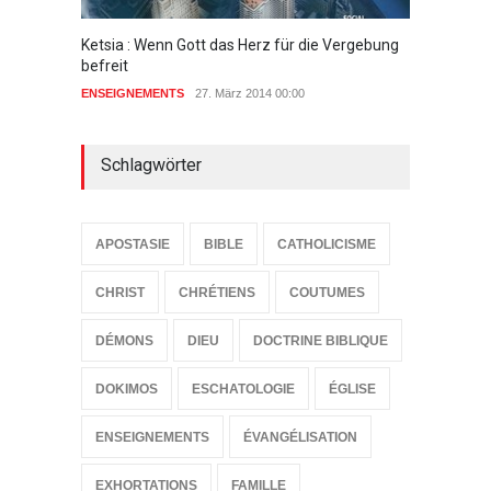
Ketsia : Wenn Gott das Herz für die Vergebung
Eine g
befreit
ENSEIG
ENSEIGNEMENTS
27. März 2014 00:00
Schlagwörter
APOSTASIE
BIBLE
CATHOLICISME
CHRIST
CHRÉTIENS
COUTUMES
DÉMONS
DIEU
DOCTRINE BIBLIQUE
DOKIMOS
ESCHATOLOGIE
ÉGLISE
ENSEIGNEMENTS
ÉVANGÉLISATION
EXHORTATIONS
FAMILLE