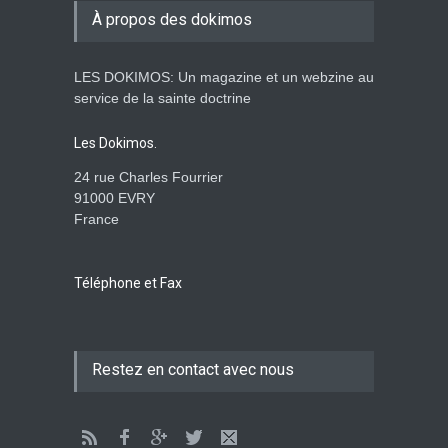
À propos des dokimos
ENSEIGNEMENTS
3. April 2014 00:00
LES DOKIMOS: Un magazine et un webzine au
Ein apokalyptisches Klima-
service de la sainte doctrine
Dokimos n°2
ENSEIGNEMENTS
Les Dokimos.
3. April 2014 00:00
24 rue Charles Fourrier
91000 EVRY
France
Der katholizismus in den
kulissen- die wache-
Dokimos n°2
Téléphone et Fax
ENSEIGNEMENTS
2. April 2014 00:00
Das große babylon im dienst
Restez en contact avec nous
der apostasie-Rhéma-
Dokimos n°2
ENSEIGNEMENTS
2. April 2014 00:00