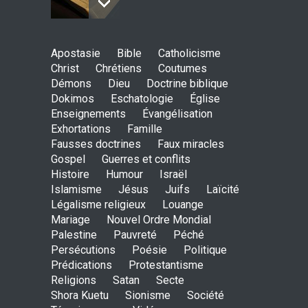
Johannes paulus II, papst
Apostasie
Bible
Catholicisme
der heiligkeit ? - das auge
Christ
Chrétiens
Coutumes
der wache-Dokimos n°2
Démons
Dieu
Doctrine biblique
ENSEIGNEMENTS
Dokimos
Eschatologie
3. April 2014 00:00
Église
Enseignements
Évangélisation
Exhortations
Famille
Ein apokalyptisches Klima-
Fausses doctrines
Faux miracles
Dokimos n°2
Gospel
Guerres et conflits
ENSEIGNEMENTS
Histoire
Humour
Israël
3. April 2014 00:00
Islamisme
Jésus
Juifs
Laïcité
Légalisme religieux
Louange
Mariage
Nouvel Ordre Mondial
Der katholizismus in den
Palestine
Pauvreté
Péché
kulissen- die wache-
Persécutions
Poésie
Politique
Dokimos n°2
Prédications
Protestantisme
ENSEIGNEMENTS
2. April 2014 00:00
Religions
Satan
Secte
Shora Kuetu
Sionisme
Société