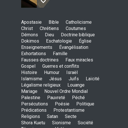
Johannes paulus II, papst
Apostasie
Bible
Catholicisme
der heiligkeit ? - das auge
Christ
Chrétiens
Coutumes
der wache-Dokimos n°2
Démons
Dieu
Doctrine biblique
ENSEIGNEMENTS
Dokimos
Eschatologie
3. April 2014 00:00
Église
Enseignements
Évangélisation
Exhortations
Famille
Ein apokalyptisches Klima-
Fausses doctrines
Faux miracles
Dokimos n°2
Gospel
Guerres et conflits
ENSEIGNEMENTS
Histoire
Humour
Israël
3. April 2014 00:00
Islamisme
Jésus
Juifs
Laïcité
Légalisme religieux
Louange
Mariage
Nouvel Ordre Mondial
Der katholizismus in den
Palestine
Pauvreté
Péché
kulissen- die wache-
Persécutions
Poésie
Politique
Dokimos n°2
Prédications
Protestantisme
ENSEIGNEMENTS
2. April 2014 00:00
Religions
Satan
Secte
Shora Kuetu
Sionisme
Société