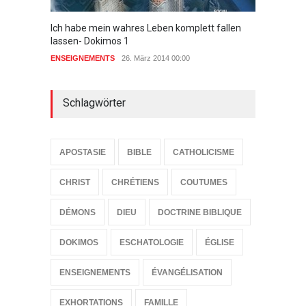
Ich habe mein wahres Leben komplett fallen
Ketsia
lassen- Dokimos 1
befreit
ENSEIGNEMENTS
26. März 2014 00:00
ENSEIG
Schlagwörter
APOSTASIE
BIBLE
CATHOLICISME
CHRIST
CHRÉTIENS
COUTUMES
DÉMONS
DIEU
DOCTRINE BIBLIQUE
DOKIMOS
ESCHATOLOGIE
ÉGLISE
ENSEIGNEMENTS
ÉVANGÉLISATION
EXHORTATIONS
FAMILLE