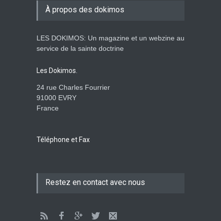
À propos des dokimos
ENSEIGNEMENTS
3. April 2014 00:00
LES DOKIMOS: Un magazine et un webzine au
Ein apokalyptisches Klima-
service de la sainte doctrine
Dokimos n°2
ENSEIGNEMENTS
Les Dokimos.
3. April 2014 00:00
24 rue Charles Fourrier
91000 EVRY
France
Der katholizismus in den
kulissen- die wache-
Dokimos n°2
Téléphone et Fax
ENSEIGNEMENTS
2. April 2014 00:00
Das große babylon im dienst
Restez en contact avec nous
der apostasie-Rhéma-
Dokimos n°2
ENSEIGNEMENTS
2. April 2014 00:00