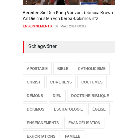
Bereiten Sie Den Krieg Vor von Rebecca Brown-
Ich ha
An Die christen von beröa-Dokimos n°2
lassen
ENSEIGNEMENTS
31. März 2014 00:00
ENSEIG
Schlagwörter
APOSTASIE
BIBLE
CATHOLICISME
CHRIST
CHRÉTIENS
COUTUMES
DÉMONS
DIEU
DOCTRINE BIBLIQUE
DOKIMOS
ESCHATOLOGIE
ÉGLISE
ENSEIGNEMENTS
ÉVANGÉLISATION
EXHORTATIONS
FAMILLE