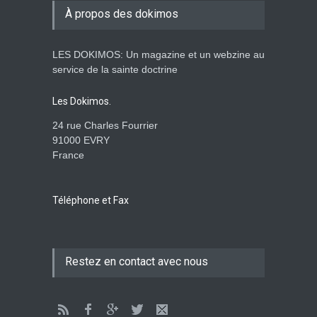
À propos des dokimos
ENSEIGNEMENTS
3. April 2014 00:00
LES DOKIMOS: Un magazine et un webzine au
Ein apokalyptisches Klima-
service de la sainte doctrine
Dokimos n°2
ENSEIGNEMENTS
Les Dokimos.
3. April 2014 00:00
24 rue Charles Fourrier
91000 EVRY
France
Der katholizismus in den
kulissen- die wache-
Dokimos n°2
Téléphone et Fax
ENSEIGNEMENTS
2. April 2014 00:00
Das große babylon im dienst
Restez en contact avec nous
der apostasie-Rhéma-
Dokimos n°2
ENSEIGNEMENTS
2. April 2014 00:00