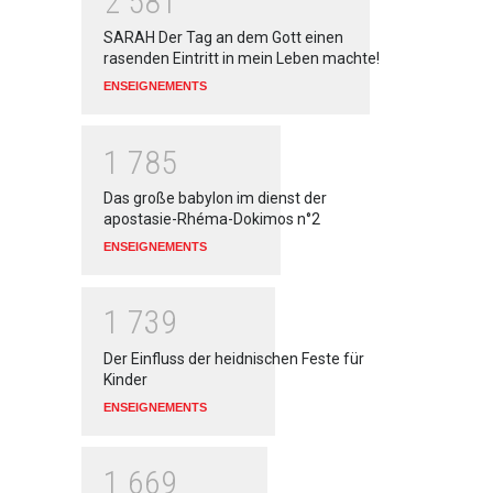
2
5
8
1
SARAH Der Tag an dem Gott einen
rasenden Eintritt in mein Leben machte!
ENSEIGNEMENTS
1
7
8
5
Das große babylon im dienst der
apostasie-Rhéma-Dokimos n°2
ENSEIGNEMENTS
1
7
3
9
Der Einfluss der heidnischen Feste für
Kinder
ENSEIGNEMENTS
1
6
6
9