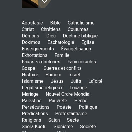
Johannes paulus II, papst
Apostasie
Bible
Catholicisme
der heiligkeit ? - das auge
Christ
Chrétiens
Coutumes
der wache-Dokimos n°2
Démons
Dieu
Doctrine biblique
ENSEIGNEMENTS
Dokimos
Eschatologie
3. April 2014 00:00
Église
Enseignements
Évangélisation
Exhortations
Famille
Ein apokalyptisches Klima-
Fausses doctrines
Faux miracles
Dokimos n°2
Gospel
Guerres et conflits
ENSEIGNEMENTS
Histoire
Humour
Israël
3. April 2014 00:00
Islamisme
Jésus
Juifs
Laïcité
Légalisme religieux
Louange
Mariage
Nouvel Ordre Mondial
Der katholizismus in den
Palestine
Pauvreté
Péché
kulissen- die wache-
Persécutions
Poésie
Politique
Dokimos n°2
Prédications
Protestantisme
ENSEIGNEMENTS
2. April 2014 00:00
Religions
Satan
Secte
Shora Kuetu
Sionisme
Société