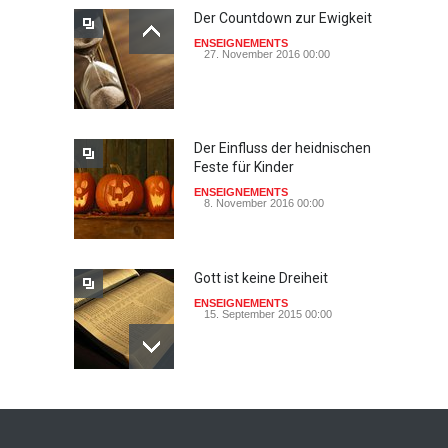
Der Countdown zur Ewigkeit
ENSEIGNEMENTS
27. November 2016 00:00
Der Einfluss der heidnischen
Feste für Kinder
ENSEIGNEMENTS
8. November 2016 00:00
Gott ist keine Dreiheit
ENSEIGNEMENTS
15. September 2015 00:00
Johannes paulus II, papst
der heiligkeit ? - das auge
der wache-Dokimos n°2