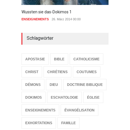
Wussten sie das-Dokimos 1
Die 7 
Rhéma
ENSEIGNEMENTS
26. März 2014 00:00
EGLISE
Schlagwörter
APOSTASIE
BIBLE
CATHOLICISME
CHRIST
CHRÉTIENS
COUTUMES
DÉMONS
DIEU
DOCTRINE BIBLIQUE
DOKIMOS
ESCHATOLOGIE
ÉGLISE
ENSEIGNEMENTS
ÉVANGÉLISATION
EXHORTATIONS
FAMILLE