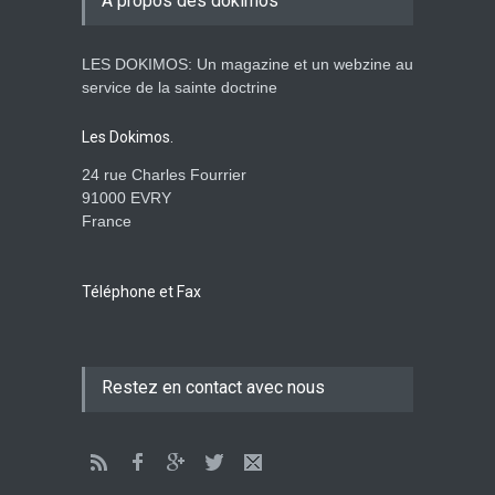
À propos des dokimos
ENSEIGNEMENTS
3. April 2014 00:00
LES DOKIMOS: Un magazine et un webzine au
Ein apokalyptisches Klima-
service de la sainte doctrine
Dokimos n°2
ENSEIGNEMENTS
Les Dokimos.
3. April 2014 00:00
24 rue Charles Fourrier
91000 EVRY
France
Der katholizismus in den
kulissen- die wache-
Dokimos n°2
Téléphone et Fax
ENSEIGNEMENTS
2. April 2014 00:00
Das große babylon im dienst
Restez en contact avec nous
der apostasie-Rhéma-
Dokimos n°2
ENSEIGNEMENTS
2. April 2014 00:00