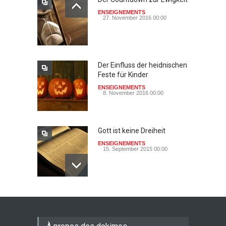
ENSEIGNEMENTS
27. November 2016 00:00
Der Einfluss der heidnischen
Feste für Kinder
ENSEIGNEMENTS
8. November 2016 00:00
Gott ist keine Dreiheit
ENSEIGNEMENTS
15. September 2015 00:00
Johannes paulus II, papst
der heiligkeit ? - das auge
der wache-Dokimos n°2