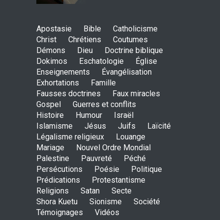
Johannes paulus II, papst
Apostasie
Bible
Catholicisme
der heiligkeit ? - das auge
Christ
Chrétiens
Coutumes
der wache-Dokimos n°2
Démons
Dieu
Doctrine biblique
ENSEIGNEMENTS
Dokimos
Eschatologie
3. April 2014 00:00
Église
Enseignements
Évangélisation
Exhortations
Famille
Ein apokalyptisches Klima-
Fausses doctrines
Faux miracles
Dokimos n°2
Gospel
Guerres et conflits
ENSEIGNEMENTS
Histoire
Humour
Israël
3. April 2014 00:00
Islamisme
Jésus
Juifs
Laïcité
Légalisme religieux
Louange
Mariage
Nouvel Ordre Mondial
Der katholizismus in den
Palestine
Pauvreté
Péché
kulissen- die wache-
Persécutions
Poésie
Politique
Dokimos n°2
Prédications
Protestantisme
ENSEIGNEMENTS
2. April 2014 00:00
Religions
Satan
Secte
Shora Kuetu
Sionisme
Société
Témoignages
Vidéos
Das große babylon im dienst