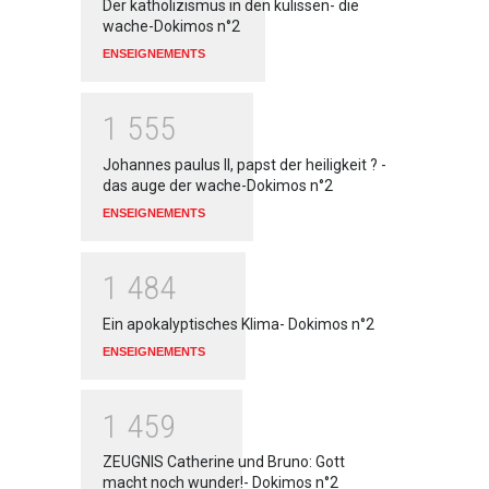
Der katholizismus in den kulissen- die
wache-Dokimos n°2
ENSEIGNEMENTS
1
5
5
5
Johannes paulus II, papst der heiligkeit ? -
das auge der wache-Dokimos n°2
ENSEIGNEMENTS
1
4
8
4
Ein apokalyptisches Klima- Dokimos n°2
ENSEIGNEMENTS
1
4
5
9
ZEUGNIS Catherine und Bruno: Gott
macht noch wunder!- Dokimos n°2