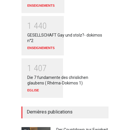
ENSEIGNEMENTS
1
4
4
0
GESELLSCHAFT Gay und stolz?- dokimos
n°2
ENSEIGNEMENTS
1
4
0
7
Die 7 fundamente des chrislichen
glaubens ( Rhéma-Dokimos 1)
EGLISE
Dernières publications
Der Countdown zur Ewigkeit