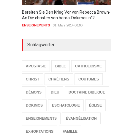
Bereiten Sie Den Krieg Vor von Rebecca Brown-
Zeugnis
An Die christen von beröa-Dokimos n°2
ENSEIG
ENSEIGNEMENTS
31. März 2014 00:00
Schlagwörter
APOSTASIE
BIBLE
CATHOLICISME
CHRIST
CHRÉTIENS
COUTUMES
DÉMONS
DIEU
DOCTRINE BIBLIQUE
DOKIMOS
ESCHATOLOGIE
ÉGLISE
ENSEIGNEMENTS
ÉVANGÉLISATION
EXHORTATIONS
FAMILLE