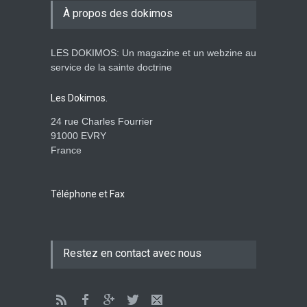
À propos des dokimos
ENSEIGNEMENTS
3. April 2014 00:00
LES DOKIMOS: Un magazine et un webzine au
Ein apokalyptisches Klima-
service de la sainte doctrine
Dokimos n°2
ENSEIGNEMENTS
Les Dokimos.
3. April 2014 00:00
24 rue Charles Fourrier
91000 EVRY
France
Der katholizismus in den
kulissen- die wache-
Dokimos n°2
Téléphone et Fax
ENSEIGNEMENTS
2. April 2014 00:00
Das große babylon im dienst
Restez en contact avec nous
der apostasie-Rhéma-
Dokimos n°2
ENSEIGNEMENTS
2. April 2014 00:00