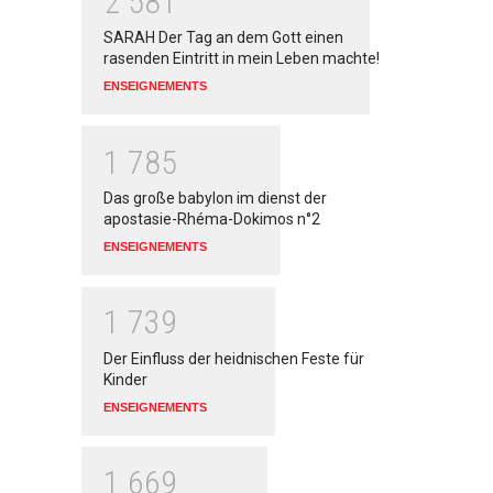
2
5
8
1
SARAH Der Tag an dem Gott einen
rasenden Eintritt in mein Leben machte!
ENSEIGNEMENTS
1
7
8
5
Das große babylon im dienst der
apostasie-Rhéma-Dokimos n°2
ENSEIGNEMENTS
1
7
3
9
Der Einfluss der heidnischen Feste für
Kinder
ENSEIGNEMENTS
1
6
6
9