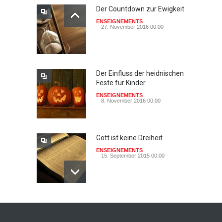
Der Countdown zur Ewigkeit
ENSEIGNEMENTS
27. November 2016 00:00
Der Einfluss der heidnischen
Feste für Kinder
ENSEIGNEMENTS
8. November 2016 00:00
Gott ist keine Dreiheit
ENSEIGNEMENTS
15. September 2015 00:00
Johannes paulus II, papst
der heiligkeit ? - das auge
der wache-Dokimos n°2