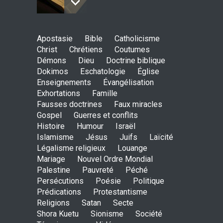
Johannes paulus II, papst
Apostasie
Bible
Catholicisme
der heiligkeit ? - das auge
Christ
Chrétiens
Coutumes
der wache-Dokimos n°2
Démons
Dieu
Doctrine biblique
ENSEIGNEMENTS
Dokimos
Eschatologie
3. April 2014 00:00
Église
Enseignements
Évangélisation
Exhortations
Famille
Ein apokalyptisches Klima-
Fausses doctrines
Faux miracles
Dokimos n°2
Gospel
Guerres et conflits
ENSEIGNEMENTS
Histoire
Humour
Israël
3. April 2014 00:00
Islamisme
Jésus
Juifs
Laïcité
Légalisme religieux
Louange
Mariage
Nouvel Ordre Mondial
Der katholizismus in den
Palestine
Pauvreté
Péché
kulissen- die wache-
Persécutions
Poésie
Politique
Dokimos n°2
Prédications
Protestantisme
ENSEIGNEMENTS
2. April 2014 00:00
Religions
Satan
Secte
Shora Kuetu
Sionisme
Société