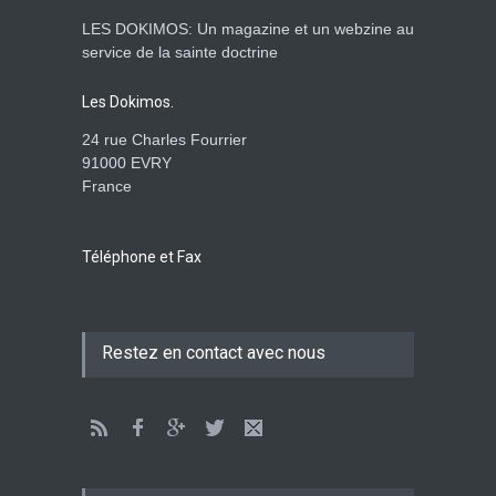
LES DOKIMOS: Un magazine et un webzine au
Ein apokalyptisches Klima-
service de la sainte doctrine
Dokimos n°2
ENSEIGNEMENTS
Les Dokimos.
3. April 2014 00:00
24 rue Charles Fourrier
91000 EVRY
France
Der katholizismus in den
kulissen- die wache-
Dokimos n°2
Téléphone et Fax
ENSEIGNEMENTS
2. April 2014 00:00
Das große babylon im dienst
Restez en contact avec nous
der apostasie-Rhéma-
Dokimos n°2
ENSEIGNEMENTS
2. April 2014 00:00
GESELLSCHAFT Gay und