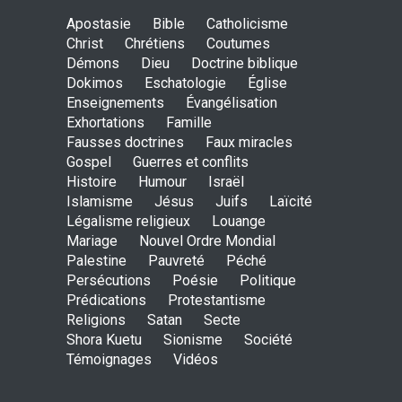
Johannes paulus II, papst
Apostasie
Bible
Catholicisme
der heiligkeit ? - das auge
Christ
Chrétiens
Coutumes
der wache-Dokimos n°2
Démons
Dieu
Doctrine biblique
ENSEIGNEMENTS
Dokimos
Eschatologie
3. April 2014 00:00
Église
Enseignements
Évangélisation
Exhortations
Famille
Ein apokalyptisches Klima-
Fausses doctrines
Faux miracles
Dokimos n°2
Gospel
Guerres et conflits
ENSEIGNEMENTS
Histoire
Humour
Israël
3. April 2014 00:00
Islamisme
Jésus
Juifs
Laïcité
Légalisme religieux
Louange
Mariage
Nouvel Ordre Mondial
Der katholizismus in den
Palestine
Pauvreté
Péché
kulissen- die wache-
Persécutions
Poésie
Politique
Dokimos n°2
Prédications
Protestantisme
ENSEIGNEMENTS
2. April 2014 00:00
Religions
Satan
Secte
Shora Kuetu
Sionisme
Société
Témoignages
Vidéos
Das große babylon im dienst
der apostasie-Rhéma-
Dokimos n°2