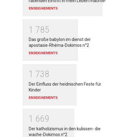
rasenden Eintritt in mein Leben machte!
ENSEIGNEMENTS
1
7
8
5
Das große babylon im dienst der
apostasie-Rhéma-Dokimos n°2
ENSEIGNEMENTS
1
7
3
8
Der Einfluss der heidnischen Feste für
Kinder
ENSEIGNEMENTS
1
6
6
9
Der katholizismus in den kulissen- die
wache-Dokimos n°2