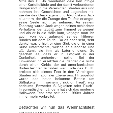
Mitte des 19. Jh. wanderten viele Iren infolge
einer Kartoffelfäule und der damit verbundenen
Hungersnot in die Vereinigten Staaten aus und
nahmen ihre Geschichten und Legenden mit,
wie die des Geizkragens und Alkoholikers Jack
o’Lantern, der die Zusage des Teufels erlangte,
seine Seele nicht zu nehmen. An seinem
Todestag wurde Jack wegen seines schlechten
Verhaltens der Zutritt zum Himmel verweigert
und als er in die Hölle kam, verjagte man ihn
auch von dort aufgrund seines früheren
Bundes mit dem Teufel. Da es aber sehr, sehr
dunkel war, erhielt er eine Glut, die er in einer
Rübe unterbrachte, welche er aushöhlte und
aß, damit sie ihm als Laterne diene. So
geschah es, dass er in Ewigkeit in der
Dunkelheit umherirren sollte. Bei der
Einwanderung ersetzten die Irländer die Rübe
durch einen Kürbis, der auf amerikanischem
Boden leichter zu finden war. Ende des 19.Jh.
breitete sich dieses Fest in den Vereinigten
Staaten auf nationaler Ebene aus. Hinzugefügt
wurde das heute bekannte Betteln um
Süßigkeiten mit seinem „Trick or Treat“, was
bedeutet „Entweder Süßigkeiten oder Fluch“.
In europäischen Ländern hat sich das moderne
Halloween-Fest erst seit den 1990er Jahren
immer mehr verbreitet.
Betrachten wir nun das Weihnachtsfest