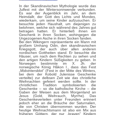
In der Skandinavischen Mythologie wurde das
Julfest mit der Wintersonnwende verbunden.
Es war der Augenblick im Jahr, an dem
Heimdallr, der Gott des Lichts und Mondes,
wiederkam, um seine Kinder aufzusuchen. Er
besuchte jeden Haushalt, um diejenigen zu
belohnen, welche sich während des Jahres gut
betragen hatten. Er hinterließ ihnen ein
Geschenk in ihren Socken, wohingegen die
Ungezogenen Asche in ihren Socken fanden.
Bei den Wikingern repräsentierte ein Mann mit
großem Umhang Odin, den skandinavischen
Kriegsgott, der auch über allen anderen
nordischen Gottheiten stand. Er besuchte die
Häuser, um nach dem Rechten zu sehen und
den artigen Kindern Süßigkeiten zu geben. In
Norwegen bestimmte im X. Jh. der
norwegische König Håkon I., dass das Fest
„Midvintersblot“ (Fest in der Mitte des Winters,
bei dem der Kobold Julenisse Geschenke
verteilte) zur delbsen Zeit wie das christliche
Weihnachten gefeiert werden sollte. In der
christlichen Tradition symbolisierten die
Geschenke – so die katholische Kirche – die
Gaben der Weisen aus dem Morgenland an
Jesus (Gold, Weihrauch, Myrrhe). Das
Geschenkeverteilen unter Freunden erinnert
jedoch eher an die Bräuche der Saturnalien,
die von Christen übernommen wurden. Der
heutige Weihnachtsmann ist also ein Mix aus
früheren Göttern, der nur „braven“ Kindern