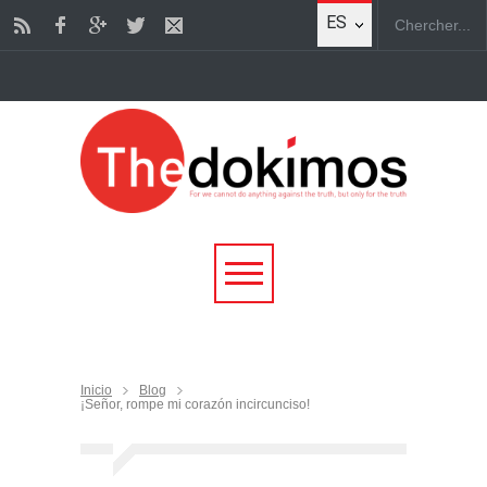
ES
Inicio
Blog
¡Señor, rompe mi corazón incircunciso!