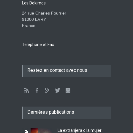
Les Dokimos.
ENSEIGNEMENTS
26 de Junio de 2016 a las 00:00
24 rue Charles Fourrier
91000 EVRY
France
¡Ve lo que Dios hizo!-
Extracto del Dokimos 27
ENSEIGNEMENTS
1 de Mayo de 2016 a las 00:00
Téléphone et Fax
Mirar a su projimo segun
Restez en contact avec nous
Cristo - Extracto del
Dokimos 19
ENSEIGNEMENTS
27 de Marzo de 2016 a las 00:00
Babilonia la grande
ENSEIGNEMENTS
Dernières publications
29 de Febrero de 2016 a las 00:00
La extranjera o la mujer