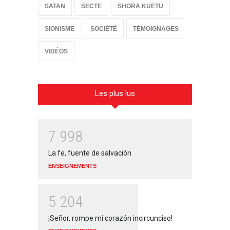
SATAN
SECTE
SHORA KUETU
SIONISME
SOCIÉTÉ
TÉMOIGNAGES
VIDÉOS
Les plus lus
7
9
9
8
La fe, fuente de salvación
ENSEIGNEMENTS
5
2
0
4
¡Señor, rompe mi corazón incircunciso!