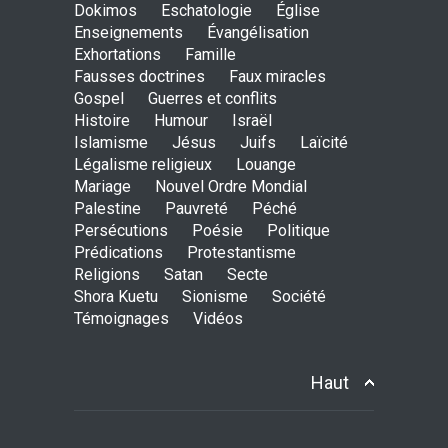
Dokimos
Eschatologie
28 de Agosto de 2016 a las 00:00
Église
Enseignements
Évangélisation
Exhortations
Famille
Este Jesus de quien la gente
Fausses doctrines
Faux miracles
habla - Extracto del Dokimos
Gospel
Guerres et conflits
25
Histoire
Humour
Israël
ENSEIGNEMENTS
26 de Junio de 2016 a las 00:00
Islamisme
Jésus
Juifs
Laïcité
Légalisme religieux
Louange
Mariage
Nouvel Ordre Mondial
¡Ve lo que Dios hizo!-
Palestine
Pauvreté
Péché
Extracto del Dokimos 27
Persécutions
Poésie
Politique
ENSEIGNEMENTS
1 de Mayo de 2016 a las 00:00
Prédications
Protestantisme
Religions
Satan
Secte
Shora Kuetu
Sionisme
Société
Témoignages
Vidéos
Mirar a su projimo segun
Cristo - Extracto del
Dokimos 19
Haut
ENSEIGNEMENTS
27 de Marzo de 2016 a las 00:00