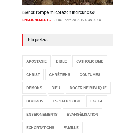
¡Señor, rompe mi corazón incircunciso!
Maneja
ENSEIGNEMENTS
24 de Enero de 2016 a las 00:00
ENSEIG
Etiquetas
APOSTASIE
BIBLE
CATHOLICISME
CHRIST
CHRÉTIENS
COUTUMES
DÉMONS
DIEU
DOCTRINE BIBLIQUE
DOKIMOS
ESCHATOLOGIE
ÉGLISE
ENSEIGNEMENTS
ÉVANGÉLISATION
EXHORTATIONS
FAMILLE