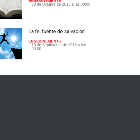
ENSEIGNEMENTS
30 de Octubre de 2016 a las 00:00
La fe, fuente de salvación
ENSEIGNEMENTS
18 de Septiembre de 2016 a las
00:00
¡Despertamos, el Esposo
está en la puerta ! - Extracto
del Dokimos 24
ENSEIGNEMENTS
28 de Agosto de 2016 a las 00:00
Este Jesus de quien la gente
habla - Extracto del Dokimos
25
ENSEIGNEMENTS