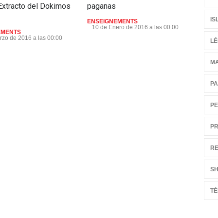
 Extracto del Dokimos
paganas
ENS
30 
IS
ENSEIGNEMENTS
10 de Enero de 2016 a las 00:00
EMENTS
rzo de 2016 a las 00:00
LÉ
M
PA
PE
PR
RE
S
T