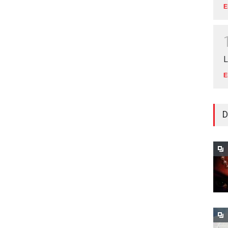
E
L
E
D