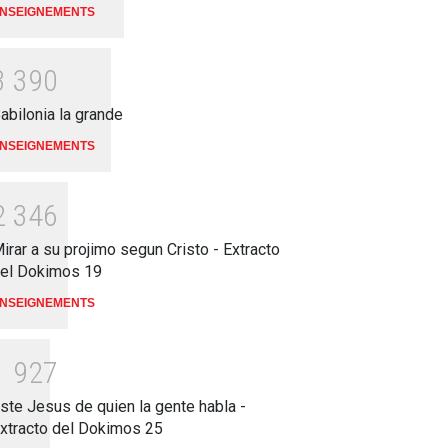
NSEIGNEMENTS
3
3
9
0
abilonia la grande
NSEIGNEMENTS
2
3
4
6
irar a su projimo segun Cristo - Extracto
el Dokimos 19
NSEIGNEMENTS
1
9
2
7
ste Jesus de quien la gente habla -
xtracto del Dokimos 25