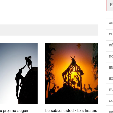
E
AP
CH
D
D
EN
EX
FA
G
su projimo segun
Lo sabias usted - Las fiestas
Man
HI