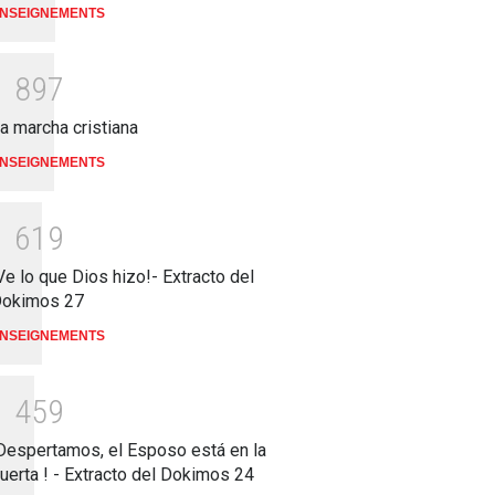
NSEIGNEMENTS
1
8
9
7
a marcha cristiana
NSEIGNEMENTS
1
6
1
9
Ve lo que Dios hizo!- Extracto del
okimos 27
NSEIGNEMENTS
1
4
5
9
Despertamos, el Esposo está en la
uerta ! - Extracto del Dokimos 24