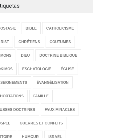
tiquetas
OSTASIE
BIBLE
CATHOLICISME
RIST
CHRÉTIENS
COUTUMES
ÉMONS
DIEU
DOCTRINE BIBLIQUE
OKIMOS
ESCHATOLOGIE
ÉGLISE
SEIGNEMENTS
ÉVANGÉLISATION
HORTATIONS
FAMILLE
USSES DOCTRINES
FAUX MIRACLES
OSPEL
GUERRES ET CONFLITS
eja la espada
La marcha cristiana
STOIRE
HUMOUR
ISRAËL