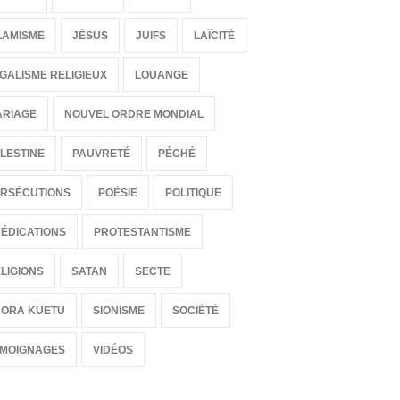
EIGNEMENTS
ENSEIGNEMENTS
de Octubre de 2016 a las 00:00
10 de Enero de 2016 a las 00:00
LAMISME
JÉSUS
JUIFS
LAÏCITÉ
GALISME RELIGIEUX
LOUANGE
ARIAGE
NOUVEL ORDRE MONDIAL
LESTINE
PAUVRETÉ
PÉCHÉ
RSÉCUTIONS
POÉSIE
POLITIQUE
ÉDICATIONS
PROTESTANTISME
LIGIONS
SATAN
SECTE
HORA KUETU
SIONISME
SOCIÉTÉ
ÉMOIGNAGES
VIDÉOS