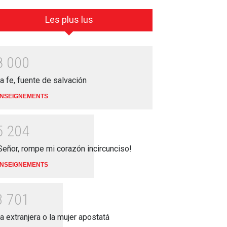
Les plus lus
8
0
0
0
a fe, fuente de salvación
NSEIGNEMENTS
5
2
0
4
Señor, rompe mi corazón incircunciso!
NSEIGNEMENTS
3
7
0
1
a extranjera o la mujer apostatá