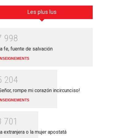
Les plus lus
7
9
9
8
a fe, fuente de salvación
NSEIGNEMENTS
5
2
0
4
Señor, rompe mi corazón incircunciso!
NSEIGNEMENTS
3
7
0
1
a extranjera o la mujer apostatá