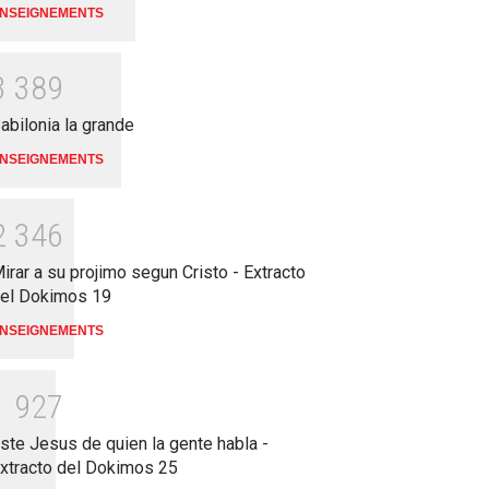
NSEIGNEMENTS
3
3
8
9
abilonia la grande
NSEIGNEMENTS
2
3
4
6
irar a su projimo segun Cristo - Extracto
el Dokimos 19
NSEIGNEMENTS
1
9
2
7
ste Jesus de quien la gente habla -
xtracto del Dokimos 25