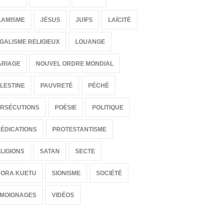
está en la puerta ! - Extracto
EIGNEMENTS
del Dokimos 24
de Septiembre de 2016 a las
LAMISME
JÉSUS
JUIFS
LAÏCITÉ
00
ENSEIGNEMENTS
28 de Agosto de 2016 a las 00:00
GALISME RELIGIEUX
LOUANGE
ARIAGE
NOUVEL ORDRE MONDIAL
LESTINE
PAUVRETÉ
PÉCHÉ
RSÉCUTIONS
POÉSIE
POLITIQUE
ÉDICATIONS
PROTESTANTISME
LIGIONS
SATAN
SECTE
HORA KUETU
SIONISME
SOCIÉTÉ
ÉMOIGNAGES
VIDÉOS