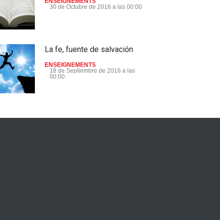
ENSEIGNEMENTS
30 de Octubre de 2016 a las 00:00
La fe, fuente de salvación
ENSEIGNEMENTS
18 de Septiembre de 2016 a las
00:00
¡Despertamos, el Esposo
está en la puerta ! - Extracto
del Dokimos 24
ENSEIGNEMENTS
28 de Agosto de 2016 a las 00:00
Este Jesus de quien la gente
habla - Extracto del Dokimos
25
ENSEIGNEMENTS