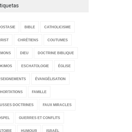
tiquetas
OSTASIE
BIBLE
CATHOLICISME
RIST
CHRÉTIENS
COUTUMES
ÉMONS
DIEU
DOCTRINE BIBLIQUE
OKIMOS
ESCHATOLOGIE
ÉGLISE
SEIGNEMENTS
ÉVANGÉLISATION
HORTATIONS
FAMILLE
USSES DOCTRINES
FAUX MIRACLES
OSPEL
GUERRES ET CONFLITS
e, fuente de salvación
¡Despertamos, el Esposo
STOIRE
HUMOUR
ISRAËL