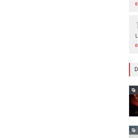
E
L
E
D