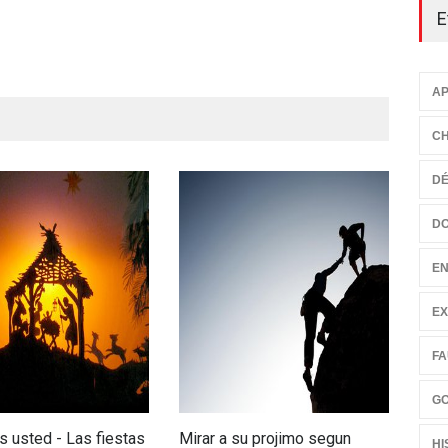
E
AP
CH
D
D
EN
EX
FA
G
s usted - Las fiestas
Mirar a su projimo segun
La f
HI