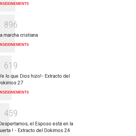
NSEIGNEMENTS
1
8
9
6
a marcha cristiana
NSEIGNEMENTS
1
6
1
9
Ve lo que Dios hizo!- Extracto del
okimos 27
NSEIGNEMENTS
1
4
5
9
Despertamos, el Esposo está en la
uerta ! - Extracto del Dokimos 24