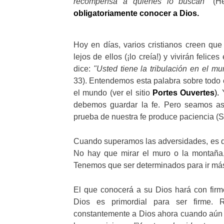
recompensa a quienes lo buscan
"(He
obligatoriamente conocer a Dios.
Hoy en días, varios cristianos creen qu
lejos de ellos (¡lo creía!) y vivirán felic
dice:
"Usted tiene la tribulación en el m
33). Entendemos esta palabra sobre todo
el mundo (ver el sitio
Portes Ouvertes
).
Y
debemos guardar la fe. Pero seamos as
prueba de nuestra fe produce paciencia (S
Cuando superamos las adversidades, es q
No hay que mirar el muro o la montaña,
Tenemos que ser determinados para ir más 
El que conocerá a su Dios hará con firme
Dios es primordial para ser firme.
constantemente a Dios ahora cuando aún q