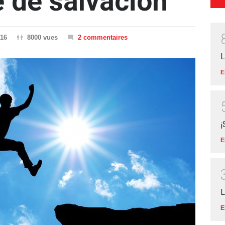
e de salvación
016
8000 vues
2 commentaires
L
E
¡
E
L
E