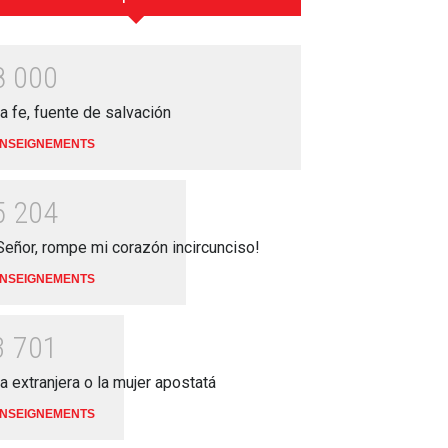
8
0
0
0
a fe, fuente de salvación
NSEIGNEMENTS
5
2
0
4
Señor, rompe mi corazón incircunciso!
NSEIGNEMENTS
3
7
0
1
a extranjera o la mujer apostatá
NSEIGNEMENTS