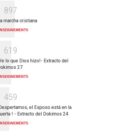
1
8
9
7
a marcha cristiana
NSEIGNEMENTS
1
6
1
9
Ve lo que Dios hizo!- Extracto del
okimos 27
NSEIGNEMENTS
1
4
5
9
Despertamos, el Esposo está en la
uerta ! - Extracto del Dokimos 24
NSEIGNEMENTS