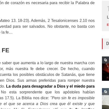
 de corazón es necesaria para recibir la Palabra de
L
Mateo 13. 18-23). Además, 2 Tesalonicenses 2.10 nos
E
 verdad para ser salvados. No obstante, no basta con
e la fe…
D
 FE
ue saber que aumenta a lo largo de nuestra marcha con
r, más nuestra fe debe crecer. De hecho, cuando
uenta los posibles obstáculos de Satanás, que tiene
e en Dios. Sus armas preferidas para romper nuestra
edo.
La duda para desagradar a Dios y el miedo para
No esta sorprendente que los apóstoles habían
s 17.5). La Biblia nos dice:
"Pero sin fe es imposible
e el que se acerca a Dios crea que él existe y que