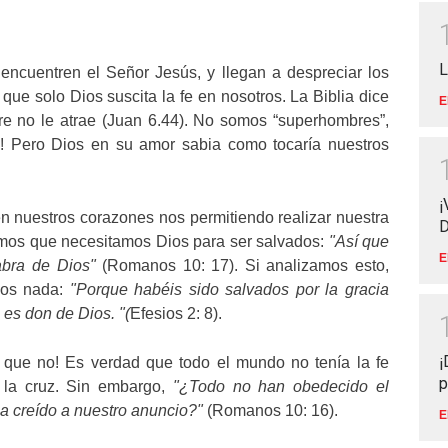
L
 encuentren el Señor Jesús, y llegan a despreciar los
e solo Dios suscita la fe en nosotros. La Biblia dice
E
re no le atrae (Juan 6.44). No somos “superhombres”,
! Pero Dios en su amor sabia como tocaría nuestros
¡
n nuestros corazones nos permitiendo realizar nuestra
D
mos que necesitamos Dios para ser salvados:
"Así que
E
labra de Dios"
(Romanos 10: 17). Si analizamos esto,
mos nada:
"Porque habéis sido salvados por la gracia
 es don de Dios. "(
Efesios 2: 8).
¡
o que no! Es verdad que todo el mundo no tenía la fe
p
 la cruz. Sin embargo,
"¿Todo no han obedecido el
ha creído a nuestro anuncio?"
(Romanos 10: 16).
E