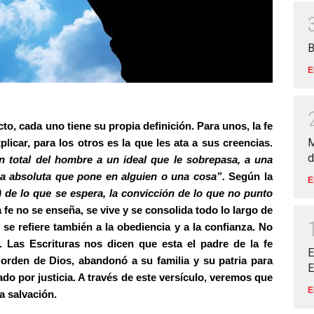
B
E
to, cada uno tiene su propia definición. Para unos, la fe
M
icar, para los otros es la que les ata a sus creencias.
d
n total del hombre a un ideal que le sobrepasa, a una
nza absoluta que pone en alguien o una cosa”.
Según la
E
 de lo que se espera, la convicción de lo que no punto
a fe no se enseña, se vive y se consolida todo lo largo de
 se refiere también a la obediencia y a la confianza. No
 Las Escrituras nos dicen que esta el padre de la fe
E
orden de Dios, abandonó a su familia y su patria para
E
ado por justicia. A través de este versículo, veremos que
E
a salvación.