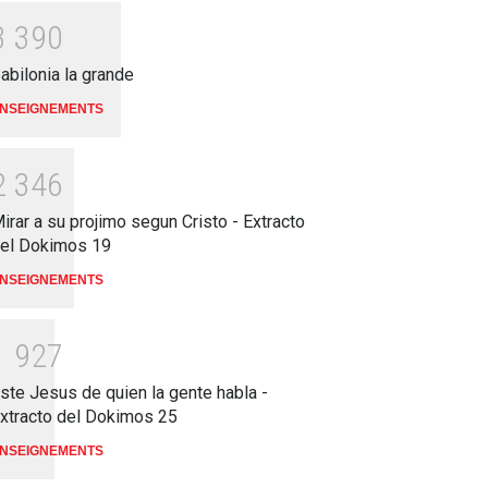
3
3
9
0
abilonia la grande
NSEIGNEMENTS
2
3
4
6
irar a su projimo segun Cristo - Extracto
el Dokimos 19
NSEIGNEMENTS
1
9
2
7
ste Jesus de quien la gente habla -
xtracto del Dokimos 25
NSEIGNEMENTS