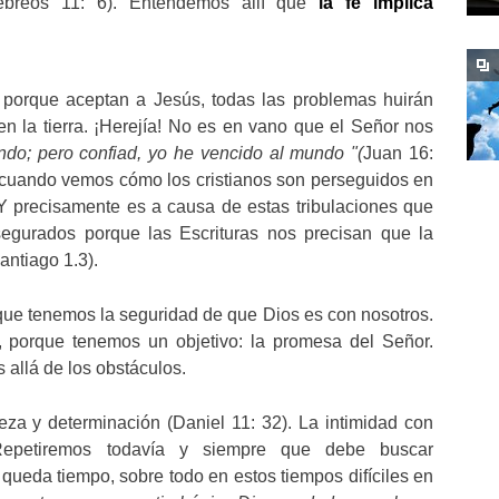
breos 11: 6). Entendemos allí que
la fe implica
e porque aceptan a Jesús, todas las problemas huirán
es en la tierra. ¡Herejía! No es en vano que el Señor nos
undo; pero confiad, yo he vencido al mundo "(
Juan 16:
 cuando vemos cómo los cristianos son perseguidos en
 precisamente es a causa de estas tribulaciones que
egurados porque las Escrituras nos precisan que la
antiago 1.3).
ue tenemos la seguridad de que Dios es con nosotros.
 porque tenemos un objetivo: la promesa del Señor.
allá de los obstáculos.
za y determinación (Daniel 11: 32). La intimidad con
 Repetiremos todavía y siempre que debe buscar
ueda tiempo, sobre todo en estos tiempos difíciles en