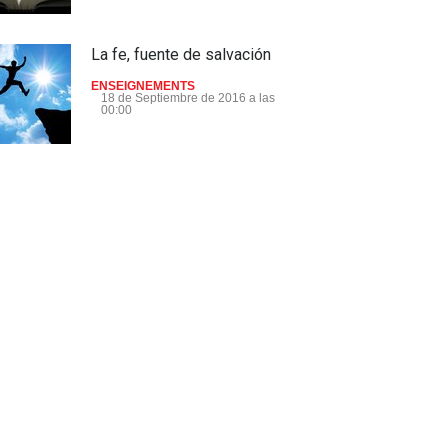
La fe, fuente de salvación
ENSEIGNEMENTS
18 de Septiembre de 2016 a las
00:00
¡Despertamos, el Esposo
está en la puerta ! - Extracto
del Dokimos 24
ENSEIGNEMENTS
28 de Agosto de 2016 a las 00:00
Este Jesus de quien la gente
habla - Extracto del Dokimos
25
ENSEIGNEMENTS
26 de Junio de 2016 a las 00:00