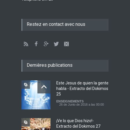
La marcha cristiana
Restez en contact avec nous
ENSEIGNEMENTS
10 de Enero de 2016 a las 00:00
Dernières publications
Este Jesus de quien la gente
habla - Extracto del Dokimos
25
ENSEIGNEMENTS
26 de Junio de 2016 a las 00:00
¡Ve lo que Dios hizo!-
Extracto del Dokimos 27