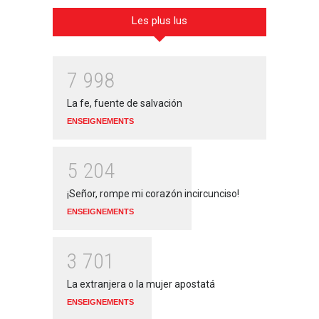
Les plus lus
7
9
9
8
La fe, fuente de salvación
ENSEIGNEMENTS
5
2
0
4
¡Señor, rompe mi corazón incircunciso!
ENSEIGNEMENTS
3
7
0
1
La extranjera o la mujer apostatá
ENSEIGNEMENTS