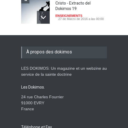
Cristo - Extracto del
Dokimos 19
ENSEIGNEMENTS
27 de Marzo de 2016 a las 00:00
Babilonia la grande
ENSEIGNEMENTS
29 de Febrero de 2016 a las 00:00
À propos des dokimos
LES DOKIMOS: Un magazine et un webzine au
¡Señor, rompe mi corazón
service de la sainte doctrine
incircunciso!
ENSEIGNEMENTS
Les Dokimos.
24 de Enero de 2016 a las 00:00
24 rue Charles Fourrier
91000 EVRY
France
Lo sabias usted - Las fiestas
paganas
ENSEIGNEMENTS
10 de Enero de 2016 a las 00:00
Téléphone et Fax