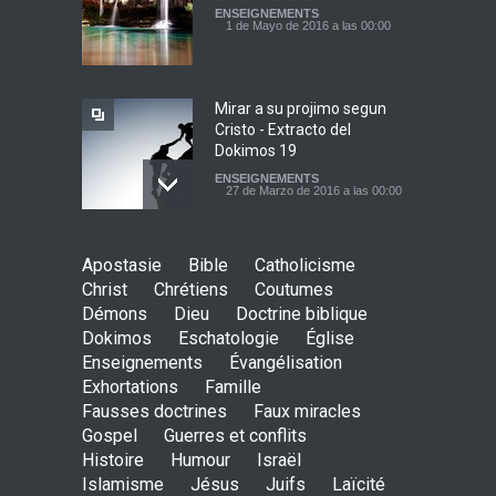
ENSEIGNEMENTS
1 de Mayo de 2016 a las 00:00
Mirar a su projimo segun
Cristo - Extracto del
Dokimos 19
ENSEIGNEMENTS
27 de Marzo de 2016 a las 00:00
Babilonia la grande
Apostasie
Bible
Catholicisme
ENSEIGNEMENTS
Christ
Chrétiens
Coutumes
29 de Febrero de 2016 a las 00:00
Démons
Dieu
Doctrine biblique
Dokimos
Eschatologie
Église
Enseignements
Évangélisation
Exhortations
Famille
¡Señor, rompe mi corazón
Fausses doctrines
Faux miracles
incircunciso!
Gospel
Guerres et conflits
ENSEIGNEMENTS
Histoire
Humour
Israël
24 de Enero de 2016 a las 00:00
Islamisme
Jésus
Juifs
Laïcité