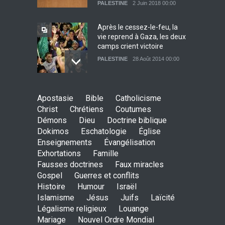
PALESTINE
2 Juin 2018 00:00
Après le cessez-le-feu, la
vie reprend à Gaza, les deux
camps crient victoire
PALESTINE
28 Août 2014 00:00
Apostasie
Bible
Catholicisme
Christ
Chrétiens
Coutumes
Démons
Dieu
Doctrine biblique
Dokimos
Eschatologie
Église
Enseignements
Évangélisation
Exhortations
Famille
Fausses doctrines
Faux miracles
Gospel
Guerres et conflits
Histoire
Humour
Israël
Islamisme
Jésus
Juifs
Laïcité
Légalisme religieux
Louange
Mariage
Nouvel Ordre Mondial