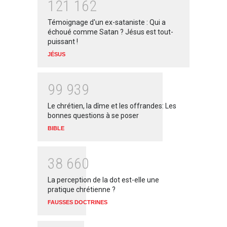
1
2
1
1
6
2
Témoignage d'un ex-sataniste : Qui a
échoué comme Satan ? Jésus est tout-
puissant !
JÉSUS
9
9
9
3
9
Le chrétien, la dîme et les offrandes: Les
bonnes questions à se poser
BIBLE
3
8
6
6
0
La perception de la dot est-elle une
pratique chrétienne ?
FAUSSES DOCTRINES