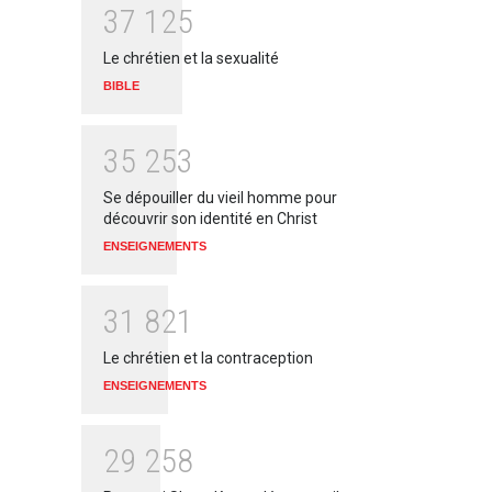
3
7
1
2
5
Le chrétien et la sexualité
BIBLE
3
5
2
5
3
Se dépouiller du vieil homme pour
découvrir son identité en Christ
ENSEIGNEMENTS
3
1
8
2
1
Le chrétien et la contraception
ENSEIGNEMENTS
2
9
2
5
8