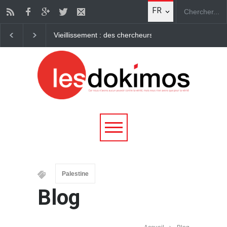
FR
Vieillissement : des chercheurs parviennent à "rajeunir" des c
Palestine
Blog