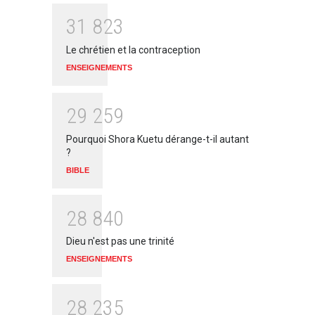
3
1
8
2
3
Le chrétien et la contraception
ENSEIGNEMENTS
2
9
2
5
9
Pourquoi Shora Kuetu dérange-t-il autant
?
BIBLE
2
8
8
4
0
Dieu n'est pas une trinité
ENSEIGNEMENTS
2
8
2
3
5