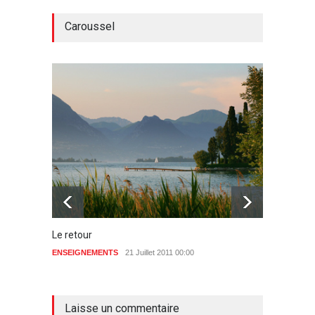
Caroussel
Le retour
La visi
ENSEIGNEMENTS
21 Juillet 2011 00:00
ENSEIG
aucun commentaire
Laisse un commentaire