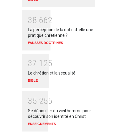
3
8
6
6
2
La perception de la dot est-elle une
pratique chrétienne ?
FAUSSES DOCTRINES
3
7
1
2
5
Le chrétien et la sexualité
BIBLE
3
5
2
5
5
Se dépouiller du vieil homme pour
découvrir son identité en Christ
ENSEIGNEMENTS