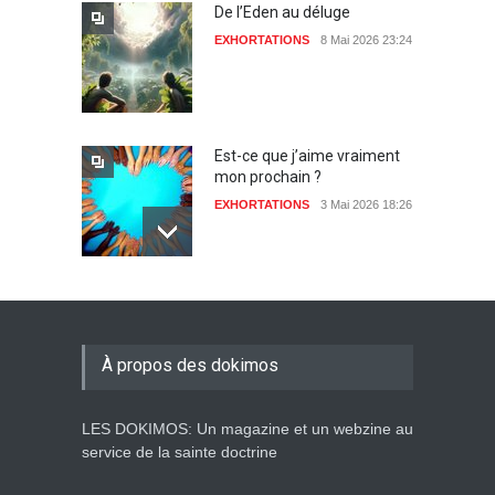
De l’Eden au déluge
EXHORTATIONS
8 Mai 2026 23:24
Est-ce que j’aime vraiment
mon prochain ?
EXHORTATIONS
3 Mai 2026 18:26
De l'Eden au déluge
27 Avril 2026 02:55
À propos des dokimos
LES DOKIMOS: Un magazine et un webzine au
Avant la fondation du
service de la sainte doctrine
monde : la pensée de la
croix