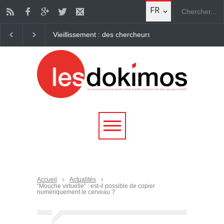
FR
 : des chercheurs parviennent à "rajeunir" des cellules humaines Des ch
Accueil
Actualités
“Mouche virtuelle” : est-il possible de copier
numériquement le cerveau ?