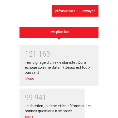
Les plus lus
1
2
1
1
6
3
Témoignage d'un ex-sataniste : Qui a
échoué comme Satan ? Jésus est tout-
puissant !
JÉSUS
9
9
9
4
1
Le chrétien, la dîme et les offrandes: Les
bonnes questions à se poser
BIBLE