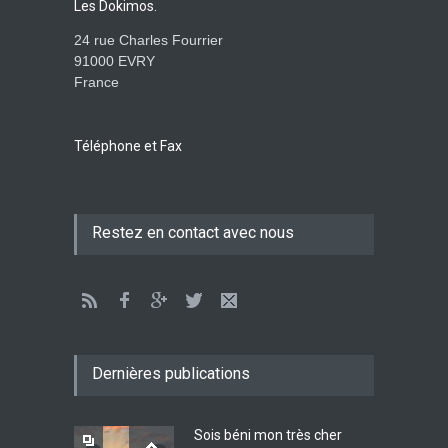
Les Dokimos.
AMOUR
8 Février 2026 20:10
24 rue Charles Fourrier
91000 EVRY
France
L’être humain, cet appui
fragile et incertain
SAGESSE
23 Février 2025 11:16
Téléphone et Fax
Tenir ferme en Mashiah
Restez en contact avec nous
dans un monde à l’agonie
JÉSUS
9 Janvier 2022 01:58
Être sobre et modéré
EXHORTATIONS
Dernières publications
26 Décembre 2021 16:48
Sois béni mon très cher