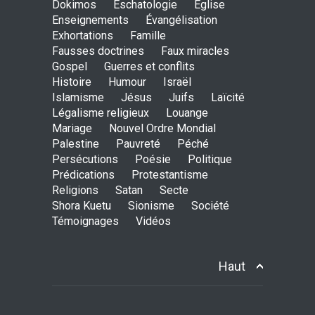
Dokimos
Eschatologie
Église
Enseignements
Évangélisation
Exhortations
Famille
Avant la fondation du
Fausses doctrines
Faux miracles
monde : la pensée de la
Gospel
Guerres et conflits
croix
Histoire
Humour
Israël
AMOUR
8 Février 2026 20:10
Islamisme
Jésus
Juifs
Laïcité
Légalisme religieux
Louange
Mariage
Nouvel Ordre Mondial
L’être humain, cet appui
Palestine
Pauvreté
Péché
fragile et incertain
Persécutions
Poésie
Politique
SAGESSE
23 Février 2025 11:16
Prédications
Protestantisme
Religions
Satan
Secte
Shora Kuetu
Sionisme
Société
Témoignages
Vidéos
Tenir ferme en Mashiah
dans un monde à l’agonie
JÉSUS
9 Janvier 2022 01:58
Haut