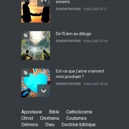
ennemi
Lettre ouverte aux religieux
EXHORTATIONS
9 Mai 2026 15:27
EXHORTATIONS
26 Décembre 2021 14:28
De l’Eden au déluge
EXHORTATIONS
8 Mai 2026 23:24
Témoignage : Libérée de
l’impudicité
EXHORTATIONS
26 Décembre 2021 13:17
Est-ce que j’aime vraiment
mon prochain ?
EXHORTATIONS
3 Mai 2026 18:26
De l'Eden au déluge
Apostasie
Bible
Catholicisme
27 Avril 2026 02:55
Christ
Chrétiens
Coutumes
Démons
Dieu
Doctrine biblique