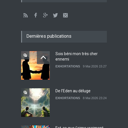
JÉSUS
9 Janvier 2022 01:58
Être sobre et modéré
EXHORTATIONS
Dernières publications
26 Décembre 2021 16:48
Sois béni mon très cher
ennemi
Lettre ouverte aux religieux
EXHORTATIONS
9 Mai 2026 15:27
EXHORTATIONS
26 Décembre 2021 14:28
De l’Eden au déluge
EXHORTATIONS
8 Mai 2026 23:24
Témoignage : Libérée de
l’impudicité
EXHORTATIONS
26 Décembre 2021 13:17