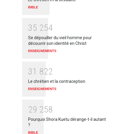
BIBLE
3
5
2
5
4
Se dépouiller du vieil homme pour
découvrir son identité en Christ
ENSEIGNEMENTS
3
1
8
2
2
Le chrétien et la contraception
ENSEIGNEMENTS
2
9
2
5
8
Pourquoi Shora Kuetu dérange-t-il autant
?
BIBLE