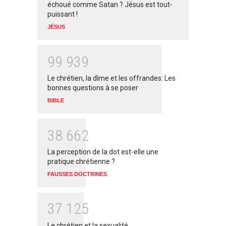
échoué comme Satan ? Jésus est tout-
puissant !
JÉSUS
9
9
9
3
9
Le chrétien, la dîme et les offrandes: Les
bonnes questions à se poser
BIBLE
3
8
6
6
2
La perception de la dot est-elle une
pratique chrétienne ?
FAUSSES DOCTRINES
3
7
1
2
5
Le chrétien et la sexualité