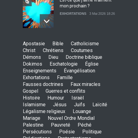
Est-ce que j’aime vraiment
mon prochain ?
EXHORTATIONS
3 Mai 2026 18:26
De l'Eden au déluge
Apostasie
Bible
Catholicisme
27 Avril 2026 02:55
Christ
Chrétiens
Coutumes
Démons
Dieu
Doctrine biblique
Dokimos
Eschatologie
Église
Enseignements
Évangélisation
Exhortations
Famille
Avant la fondation du
Fausses doctrines
Faux miracles
monde : la pensée de la
Gospel
Guerres et conflits
croix
Histoire
Humour
Israël
AMOUR
8 Février 2026 20:10
Islamisme
Jésus
Juifs
Laïcité
Légalisme religieux
Louange
Mariage
Nouvel Ordre Mondial
L’être humain, cet appui
Palestine
Pauvreté
Péché
fragile et incertain
Persécutions
Poésie
Politique
SAGESSE
23 Février 2025 11:16