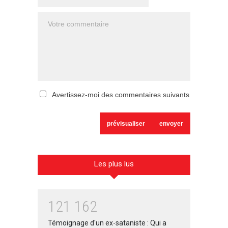
Avertissez-moi des commentaires suivants
Les plus lus
1
2
1
1
6
2
Témoignage d'un ex-sataniste : Qui a