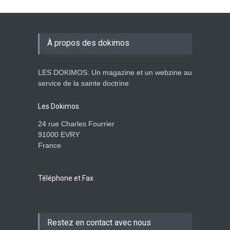
De l'Eden au déluge
27 Avril 2026 02:55
À propos des dokimos
LES DOKIMOS: Un magazine et un webzine au
Avant la fondation du
service de la sainte doctrine
monde : la pensée de la
croix
Les Dokimos.
AMOUR
8 Février 2026 20:10
24 rue Charles Fourrier
91000 EVRY
France
L’être humain, cet appui
fragile et incertain
SAGESSE
23 Février 2025 11:16
Téléphone et Fax
Tenir ferme en Mashiah
Restez en contact avec nous
dans un monde à l’agonie