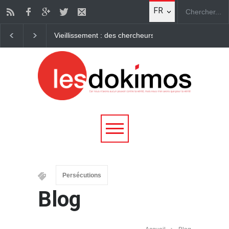
FR
Vieillissement : des chercheurs parviennent à "rajeuni
Persécutions
Blog