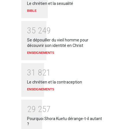
Le chrétien et la sexualité
BIBLE
3
5
2
4
9
Se dépouiller du vieil homme pour
découvrir son identité en Christ
ENSEIGNEMENTS
3
1
8
2
1
Le chrétien et la contraception
ENSEIGNEMENTS
2
9
2
5
7
Pourquoi Shora Kuetu dérange-t-il autant
?