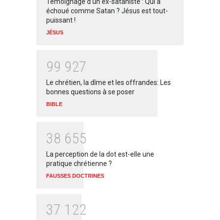
Témoignage d'un ex-sataniste : Qui a
échoué comme Satan ? Jésus est tout-
puissant !
JÉSUS
9
9
9
2
7
Le chrétien, la dîme et les offrandes: Les
bonnes questions à se poser
BIBLE
3
8
6
5
5
La perception de la dot est-elle une
pratique chrétienne ?
FAUSSES DOCTRINES
3
7
1
2
2