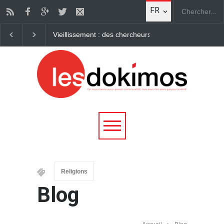
FR
Vieillissement : des chercheurs parviennent à "rajeuni
Religions
Blog