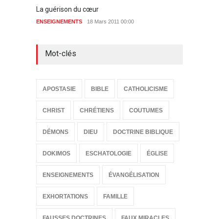
La guérison du cœur
Soutie
ENSEIGNEMENTS
18 Mars 2011 00:00
29 Déc
Mot-clés
APOSTASIE
BIBLE
CATHOLICISME
CHRIST
CHRÉTIENS
COUTUMES
DÉMONS
DIEU
DOCTRINE BIBLIQUE
DOKIMOS
ESCHATOLOGIE
ÉGLISE
ENSEIGNEMENTS
ÉVANGÉLISATION
EXHORTATIONS
FAMILLE
FAUSSES DOCTRINES
FAUX MIRACLES