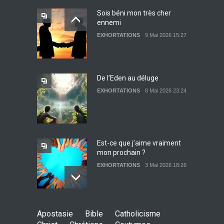
Sois béni mon très cher
ennemi
Lettre ouverte aux religieux
EXHORTATIONS
9 Mai 2026 15:27
EXHORTATIONS
26 Décembre 2021 14:28
De l’Eden au déluge
EXHORTATIONS
8 Mai 2026 23:24
Témoignage : Libérée de
l’impudicité
EXHORTATIONS
26 Décembre 2021 13:17
Est-ce que j’aime vraiment
mon prochain ?
EXHORTATIONS
3 Mai 2026 18:26
De l'Eden au déluge
Apostasie
Bible
Catholicisme
27 Avril 2026 02:55