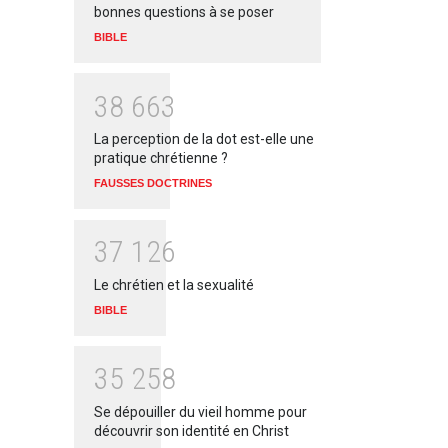
bonnes questions à se poser
BIBLE
3
8
6
6
3
La perception de la dot est-elle une
pratique chrétienne ?
FAUSSES DOCTRINES
3
7
1
2
6
Le chrétien et la sexualité
BIBLE
3
5
2
5
8
Se dépouiller du vieil homme pour
découvrir son identité en Christ