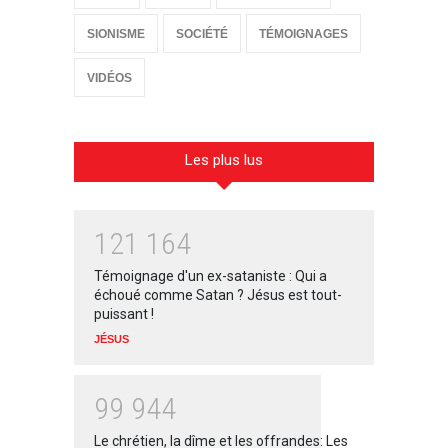
SIONISME
SOCIÉTÉ
TÉMOIGNAGES
VIDÉOS
Les plus lus
1
2
1
1
6
4
Témoignage d'un ex-sataniste : Qui a
échoué comme Satan ? Jésus est tout-
puissant !
JÉSUS
9
9
9
4
4
Le chrétien, la dîme et les offrandes: Les