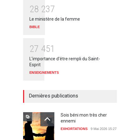
2
8
2
3
7
Le ministère de la femme
BIBLE
2
7
4
5
1
L'importance d'être rempli du Saint-
Esprit
ENSEIGNEMENTS
Dernières publications
Sois béni mon très cher
ennemi
EXHORTATIONS
9 Mai 2026 15:27