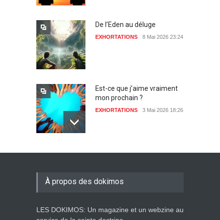
De l’Eden au déluge
EXHORTATIONS
8 Mai 2026 23:24
Est-ce que j’aime vraiment
mon prochain ?
EXHORTATIONS
3 Mai 2026 18:26
De l'Eden au déluge
27 Avril 2026 02:55
À propos des dokimos
LES DOKIMOS: Un magazine et un webzine au
Avant la fondation du