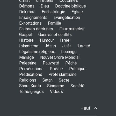
Christ
Chrétiens
Coutumes
Démons
Dieu
Doctrine biblique
Dokimos
Eschatologie
Église
Enseignements
Évangélisation
Exhortations
Famille
Avant la fondation du
Fausses doctrines
Faux miracles
monde : la pensée de la
Gospel
Guerres et conflits
croix
Histoire
Humour
Israël
AMOUR
8 Février 2026 20:10
Islamisme
Jésus
Juifs
Laïcité
Légalisme religieux
Louange
Mariage
Nouvel Ordre Mondial
L’être humain, cet appui
Palestine
Pauvreté
Péché
fragile et incertain
Persécutions
Poésie
Politique
SAGESSE
23 Février 2025 11:16
Prédications
Protestantisme
Religions
Satan
Secte
Shora Kuetu
Sionisme
Société
Témoignages
Vidéos
Tenir ferme en Mashiah
dans un monde à l’agonie
JÉSUS
9 Janvier 2022 01:58
Haut