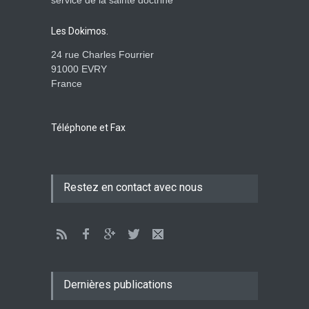
service de la sainte doctrine
monde : la pensée de la
croix
Les Dokimos.
AMOUR
8 Février 2026 20:10
24 rue Charles Fourrier
91000 EVRY
France
L’être humain, cet appui
fragile et incertain
SAGESSE
23 Février 2025 11:16
Téléphone et Fax
Tenir ferme en Mashiah
Restez en contact avec nous
dans un monde à l’agonie
JÉSUS
9 Janvier 2022 01:58
Être sobre et modéré
EXHORTATIONS
Dernières publications
26 Décembre 2021 16:48