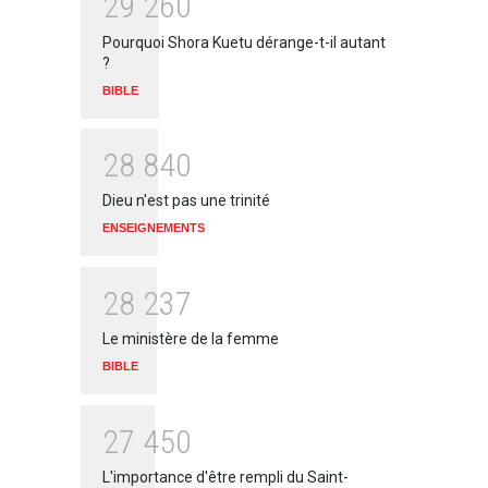
2
9
2
6
0
Pourquoi Shora Kuetu dérange-t-il autant
?
BIBLE
2
8
8
4
0
Dieu n'est pas une trinité
ENSEIGNEMENTS
2
8
2
3
7
Le ministère de la femme
BIBLE
2
7
4
5
0
L'importance d'être rempli du Saint-