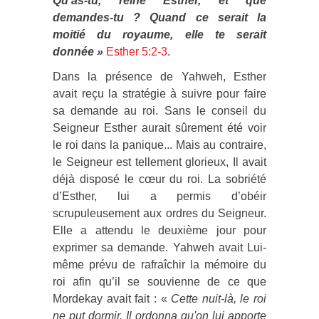
Qu'as-tu, reine Esther, et que
demandes-tu ? Quand ce serait la
moitié du royaume, elle te serait
donnée »
Esther 5:2-3
.
Dans la présence de Yahweh, Esther
avait reçu la stratégie à suivre pour faire
sa demande au roi. Sans le conseil du
Seigneur Esther aurait sûrement été voir
le roi dans la panique... Mais au contraire,
le Seigneur est tellement glorieux, Il avait
déjà disposé le cœur du roi. La sobriété
d’Esther, lui a permis d’obéir
scrupuleusement aux ordres du Seigneur.
Elle a attendu le deuxième jour pour
exprimer sa demande. Yahweh avait Lui-
même prévu de rafraîchir la mémoire du
roi afin qu’il se souvienne de ce que
Mordekay avait fait : «
Cette nuit-là, le roi
ne put dormir. Il ordonna qu'on lui apporte