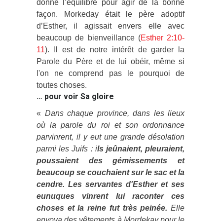
donne l’équilibre pour agir de la bonne
façon. Morkeday était le père adoptif
d’Esther, il agissait envers elle avec
beaucoup de bienveillance (
Esther 2:10-
11
). Il est de notre intérêt de garder la
Parole du Père et de lui obéir, même si
l'on ne comprend pas le pourquoi de
toutes choses.
… pour voir Sa gloire
«
Dans chaque province, dans les lieux
où la parole du roi et son ordonnance
parvinrent, il y eut une grande désolation
parmi les Juifs : i
ls jeûnaient, pleuraient,
poussaient des gémissements et
beaucoup se couchaient sur le sac et la
cendre.
Les servantes d'Esther et ses
eunuques vinrent lui raconter ces
choses et la reine fut très peinée.
Elle
envoya des vêtements à Mordekay pour le