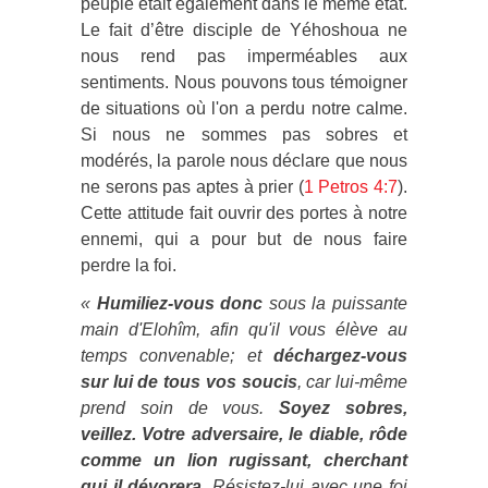
peuple était également dans le même état.
Le fait d’être disciple de Yéhoshoua ne
nous rend pas imperméables aux
sentiments. Nous pouvons tous témoigner
de situations où l'on a perdu notre calme.
Si nous ne sommes pas sobres et
modérés, la parole nous déclare que nous
ne serons pas aptes à prier (
1 Petros 4:7
).
Cette attitude fait ouvrir des portes à notre
ennemi, qui a pour but de nous faire
perdre la foi.
«
Humiliez-vous donc
sous la puissante
main d'Elohîm, afin qu'il vous élève au
temps convenable; et
déchargez-vous
sur lui de tous vos soucis
, car lui-même
prend soin de vous.
Soyez sobres,
veillez. Votre adversaire, le diable, rôde
comme un lion rugissant, cherchant
qui il dévorera
. Résistez-lui avec une foi