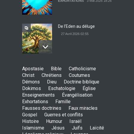
EXHORTATIONS
3 Mai 2026 18:26
ennemi
EXHORTATIONS
9 Mai 2026 15:27
De l'Eden au déluge
27 Avril 2026 02:55
Avant la fondation du
Apostasie
Bible
Catholicisme
monde : la pensée de la
Christ
Chrétiens
Coutumes
croix
Démons
Dieu
Doctrine biblique
AMOUR
8 Février 2026 20:10
Dokimos
Eschatologie
Église
Enseignements
Évangélisation
Exhortations
Famille
L’être humain, cet appui
Fausses doctrines
Faux miracles
fragile et incertain
Gospel
Guerres et conflits
SAGESSE
23 Février 2025 11:16
Histoire
Humour
Israël
Islamisme
Jésus
Juifs
Laïcité