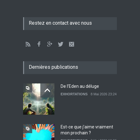
Être sobre et modéré
Restez en contact avec nous
EXHORTATIONS
26 Décembre 2021 16:48
Lettre ouverte aux religieux
EXHORTATIONS
Dernières publications
26 Décembre 2021 14:28
De l’Eden au déluge
EXHORTATIONS
8 Mai 2026 23:24
Témoignage : Libérée de
l’impudicité
EXHORTATIONS
26 Décembre 2021 13:17
Est-ce que j’aime vraiment
mon prochain ?
Sois béni mon très cher