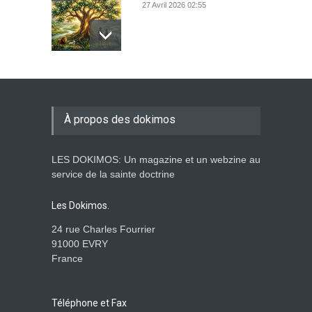
27 Avril 2026 02:55
Avant la fondation du
monde : la pensée de la
croix
À propos des dokimos
AMOUR
8 Février 2026 20:10
LES DOKIMOS: Un magazine et un webzine au
L’être humain, cet appui
service de la sainte doctrine
fragile et incertain
SAGESSE
23 Février 2025 11:16
Les Dokimos.
24 rue Charles Fourrier
91000 EVRY
France
Tenir ferme en Mashiah
dans un monde à l’agonie
JÉSUS
9 Janvier 2022 01:58
Téléphone et Fax