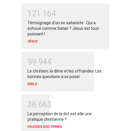
1
2
1
1
6
4
Témoignage d'un ex-sataniste : Qui a
échoué comme Satan ? Jésus est tout-
puissant !
JÉSUS
9
9
9
4
4
Le chrétien, la dîme et les offrandes: Les
bonnes questions à se poser
BIBLE
3
8
6
6
3
La perception de la dot est-elle une
pratique chrétienne ?
FAUSSES DOCTRINES