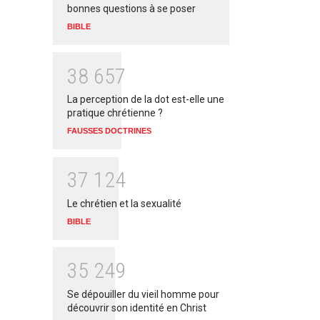
bonnes questions à se poser
BIBLE
3
8
6
5
7
La perception de la dot est-elle une
pratique chrétienne ?
FAUSSES DOCTRINES
3
7
1
2
4
Le chrétien et la sexualité
BIBLE
3
5
2
4
9
Se dépouiller du vieil homme pour
découvrir son identité en Christ