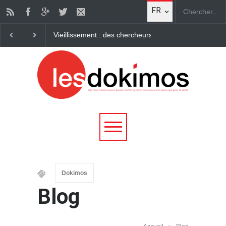
FR
Vieillissement : des chercheurs parviennent à "rajeuni
Dokimos
Blog