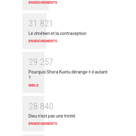
ENSEIGNEMENTS
3
1
8
2
1
Le chrétien et la contraception
ENSEIGNEMENTS
2
9
2
5
7
Pourquoi Shora Kuetu dérange-t-il autant
?
BIBLE
2
8
8
4
0
Dieu n'est pas une trinité
ENSEIGNEMENTS