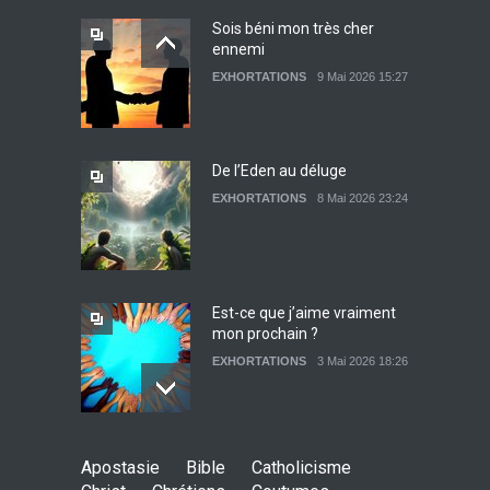
Sois béni mon très cher
ennemi
Lettre ouverte aux religieux
EXHORTATIONS
9 Mai 2026 15:27
EXHORTATIONS
26 Décembre 2021 14:28
De l’Eden au déluge
EXHORTATIONS
8 Mai 2026 23:24
Témoignage : Libérée de
l’impudicité
EXHORTATIONS
26 Décembre 2021 13:17
Est-ce que j’aime vraiment
mon prochain ?
EXHORTATIONS
3 Mai 2026 18:26
De l'Eden au déluge
Apostasie
Bible
Catholicisme
27 Avril 2026 02:55