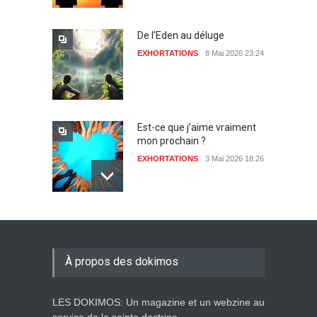
De l’Eden au déluge
EXHORTATIONS
8 Mai 2026 23:24
Est-ce que j’aime vraiment
mon prochain ?
EXHORTATIONS
3 Mai 2026 18:26
De l'Eden au déluge
27 Avril 2026 02:55
À propos des dokimos
LES DOKIMOS: Un magazine et un webzine au
Avant la fondation du