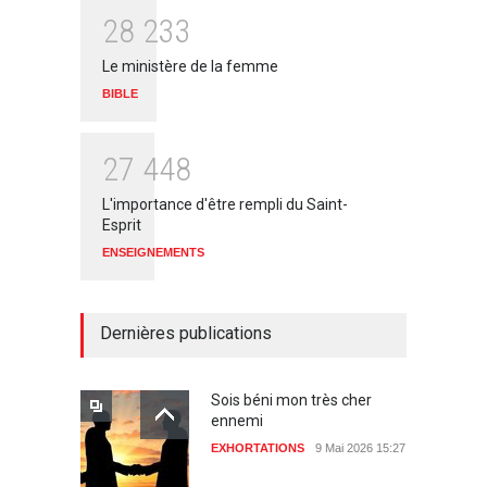
2
8
2
3
3
Le ministère de la femme
BIBLE
2
7
4
4
8
L'importance d'être rempli du Saint-
Esprit
ENSEIGNEMENTS
Dernières publications
Sois béni mon très cher
ennemi
EXHORTATIONS
9 Mai 2026 15:27