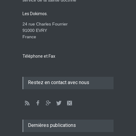
service de la sainte doctrine
monde : la pensée de la
croix
Les Dokimos.
AMOUR
8 Février 2026 20:10
24 rue Charles Fourrier
91000 EVRY
France
L’être humain, cet appui
fragile et incertain
SAGESSE
23 Février 2025 11:16
Téléphone et Fax
Tenir ferme en Mashiah
Restez en contact avec nous
dans un monde à l’agonie
JÉSUS
9 Janvier 2022 01:58
Être sobre et modéré
EXHORTATIONS
Dernières publications
26 Décembre 2021 16:48