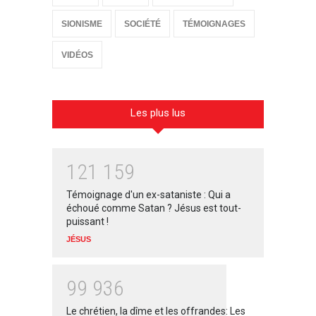
SIONISME
SOCIÉTÉ
TÉMOIGNAGES
VIDÉOS
Les plus lus
1
2
1
1
5
9
Témoignage d'un ex-sataniste : Qui a
échoué comme Satan ? Jésus est tout-
puissant !
JÉSUS
9
9
9
3
6
Le chrétien, la dîme et les offrandes: Les