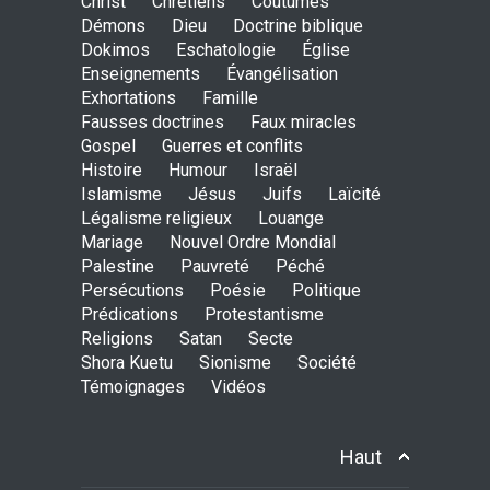
Christ
Chrétiens
Coutumes
Démons
Dieu
Doctrine biblique
Dokimos
Eschatologie
Église
Enseignements
Évangélisation
Exhortations
Famille
Avant la fondation du
Fausses doctrines
Faux miracles
monde : la pensée de la
Gospel
Guerres et conflits
croix
Histoire
Humour
Israël
AMOUR
8 Février 2026 20:10
Islamisme
Jésus
Juifs
Laïcité
Légalisme religieux
Louange
Mariage
Nouvel Ordre Mondial
L’être humain, cet appui
Palestine
Pauvreté
Péché
fragile et incertain
Persécutions
Poésie
Politique
SAGESSE
23 Février 2025 11:16
Prédications
Protestantisme
Religions
Satan
Secte
Shora Kuetu
Sionisme
Société
Témoignages
Vidéos
Tenir ferme en Mashiah
dans un monde à l’agonie
JÉSUS
9 Janvier 2022 01:58
Haut