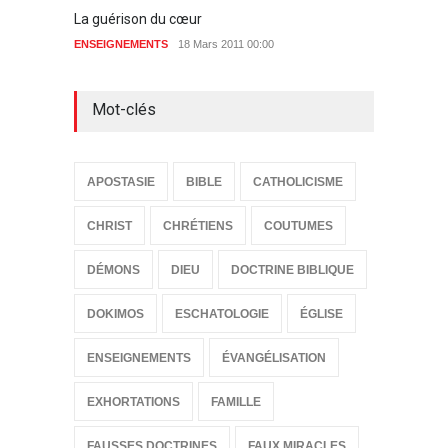
La guérison du cœur
Soutie
ENSEIGNEMENTS
18 Mars 2011 00:00
29 Déc
Mot-clés
APOSTASIE
BIBLE
CATHOLICISME
CHRIST
CHRÉTIENS
COUTUMES
DÉMONS
DIEU
DOCTRINE BIBLIQUE
DOKIMOS
ESCHATOLOGIE
ÉGLISE
ENSEIGNEMENTS
ÉVANGÉLISATION
EXHORTATIONS
FAMILLE
FAUSSES DOCTRINES
FAUX MIRACLES