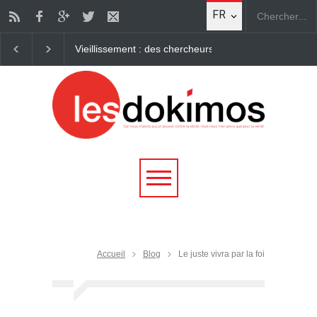
FR
Comment la Marche pour Jésus est devenue la premièr
Accueil
Blog
Le juste vivra par la foi