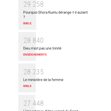
2
9
2
5
8
Pourquoi Shora Kuetu dérange-t-il autant
?
BIBLE
2
8
8
4
0
Dieu n'est pas une trinité
ENSEIGNEMENTS
2
8
2
3
5
Le ministère de la femme
BIBLE
2
7
4
4
8