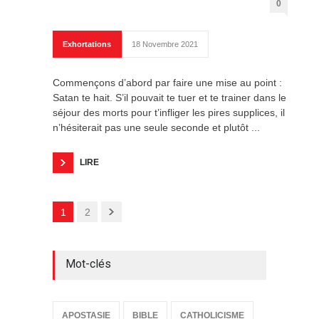
0
Exhortations
18 Novembre 2021
Commençons d’abord par faire une mise au point :
Satan te hait. S’il pouvait te tuer et te trainer dans le
séjour des morts pour t’infliger les pires supplices, il
n’hésiterait pas une seule seconde et plutôt ...
LIRE
1
2
Mot-clés
APOSTASIE
BIBLE
CATHOLICISME