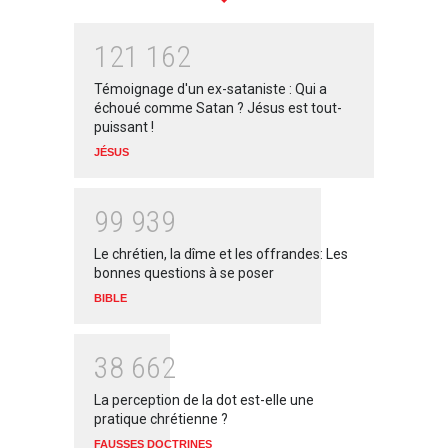
1
2
1
1
6
2
Témoignage d'un ex-sataniste : Qui a
échoué comme Satan ? Jésus est tout-
puissant !
JÉSUS
9
9
9
3
9
Le chrétien, la dîme et les offrandes: Les
bonnes questions à se poser
BIBLE
3
8
6
6
2
La perception de la dot est-elle une
pratique chrétienne ?
FAUSSES DOCTRINES