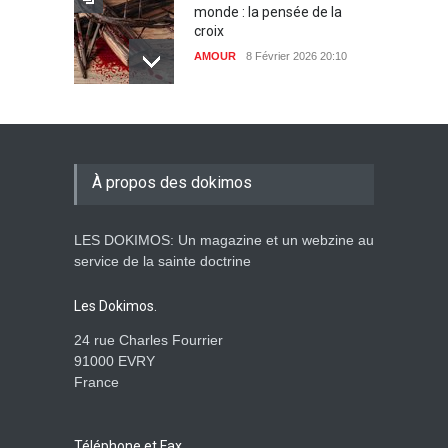
monde : la pensée de la
croix
AMOUR
8 Février 2026 20:10
L’être humain, cet appui
fragile et incertain
SAGESSE
23 Février 2025 11:16
À propos des dokimos
LES DOKIMOS: Un magazine et un webzine au
Tenir ferme en Mashiah
service de la sainte doctrine
dans un monde à l’agonie
JÉSUS
9 Janvier 2022 01:58
Les Dokimos.
24 rue Charles Fourrier
91000 EVRY
France
Être sobre et modéré
EXHORTATIONS
26 Décembre 2021 16:48
Téléphone et Fax