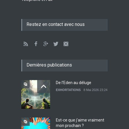
Lettre ouverte aux religieux
Restez en contact avec nous
EXHORTATIONS
26 Décembre 2021 14:28
Témoignage : Libérée de
l’impudicité
Dernières publications
EXHORTATIONS
26 Décembre 2021 13:17
De l’Eden au déluge
EXHORTATIONS
8 Mai 2026 23:24
Quand Satan t’apporte
malgré lui un message qui
te donne la paix
EXHORTATIONS
18 Novembre 2021 22:59
Est-ce que j’aime vraiment
mon prochain ?