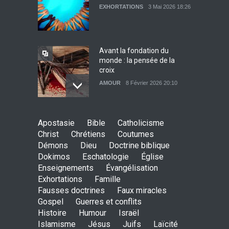
Sois béni mon très cher
EXHORTATIONS
3 Mai 2026 18:26
ennemi
EXHORTATIONS
9 Mai 2026 15:27
Avant la fondation du
monde : la pensée de la
croix
AMOUR
8 Février 2026 20:10
L’être humain, cet appui
Apostasie
Bible
Catholicisme
fragile et incertain
Christ
Chrétiens
Coutumes
SAGESSE
23 Février 2025 11:16
Démons
Dieu
Doctrine biblique
Dokimos
Eschatologie
Église
Enseignements
Évangélisation
Exhortations
Famille
Tenir ferme en Mashiah
Fausses doctrines
Faux miracles
dans un monde à l’agonie
Gospel
Guerres et conflits
JÉSUS
9 Janvier 2022 01:58
Histoire
Humour
Israël
Islamisme
Jésus
Juifs
Laïcité