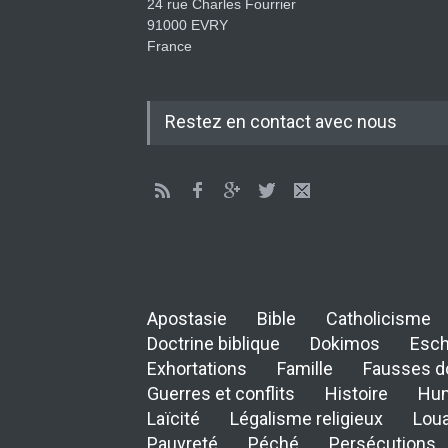
24 rue Charles Fourrier
91000 EVRY
France
Restez en contact avec nous
Apostasie
Bible
Catholicisme
Doctrine biblique
Dokimos
Esch
Exhortations
Famille
Fausses d
Guerres et conflits
Histoire
Hu
Laïcité
Légalisme religieux
Lou
Pauvreté
Péché
Persécutions