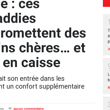
 : ces
addies
romettent des
T
é
p
ns chères… et
J
 en caisse
L
ait son entrée dans les
b
t un confort supplémentaire
B
ues
aucun commentaire