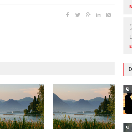
B
L
E
D