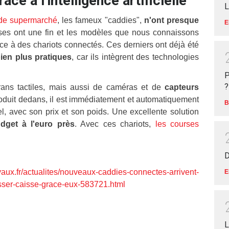
ce à l'intelligence artificielle
L
de supermarché
, les fameux "caddies",
n'ont presque
E
ses ont une fin et les modèles que nous connaissons
ace à des chariots connectés. Ces derniers ont déjà été
bien plus pratiques
, car ils intègrent des technologies
P
?
ans tactiles, mais aussi de caméras et de
capteurs
roduit dedans, il est immédiatement et automatiquement
B
éel, avec son prix et son poids. Une excellente solution
udget à l'euro près
. Avec ces chariots,
les courses
D
/actualites/nouveaux-caddies-connectes-arrivent-
E
ser-caisse-grace-eux-583721.html
L