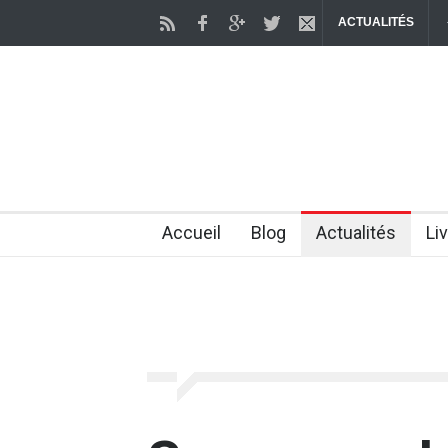
ACTUALITÉS
Vieillissement : des chercheurs parviennent à
2 months ago
Accueil
Blog
Actualités
Li