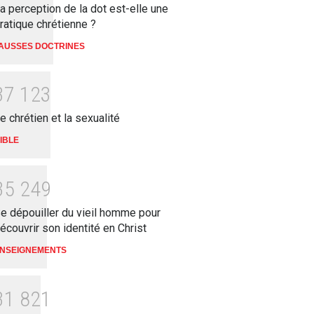
a perception de la dot est-elle une
ratique chrétienne ?
AUSSES DOCTRINES
3
7
1
2
3
e chrétien et la sexualité
IBLE
3
5
2
4
9
e dépouiller du vieil homme pour
écouvrir son identité en Christ
NSEIGNEMENTS
3
1
8
2
1