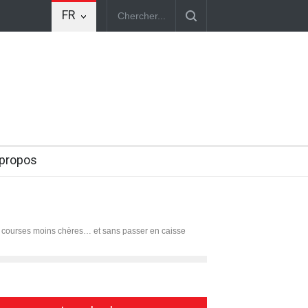
FR
sur des thérapies capables de "rajeunir" certaines cellules humaines. U
 propos
 courses moins chères… et sans passer en caisse