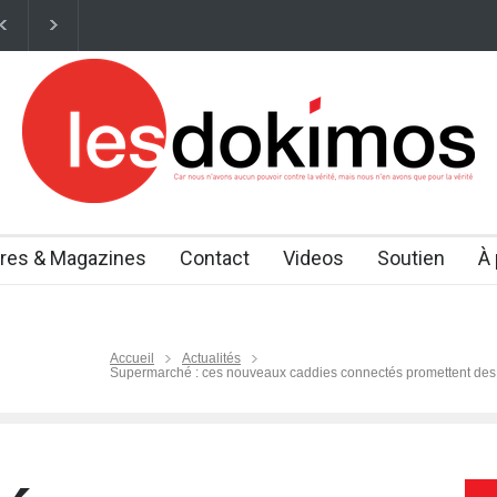
 "rajeunir" des cellules humaines Des chercheurs travaillent désormais 
vres & Magazines
Contact
Videos
Soutien
À
Accueil
Actualités
Supermarché : ces nouveaux caddies connectés promettent des