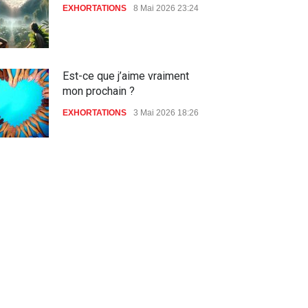
EXHORTATIONS
8 Mai 2026 23:24
langage de Dieu
EIGNEMENTS
Juillet 2011 00:00
Grande-Bretagne : la
Est-ce que j’aime vraiment
scientologie reconnue
mon prochain ?
comme religion
EXHORTATIONS
3 Mai 2026 18:26
28 Décembre 2013 00:00
De l'Eden au déluge
27 Avril 2026 02:55
Avant la fondation du monde :
la pensée de la croix
AMOUR
8 Février 2026 20:10