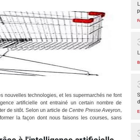
L
p
F
L
B
S
 nouvelles technologies, et les supermarchés ne font
d
ligence artificielle ont entrainé un certain nombre de
er de sitôt. Selon un article de
Centre Presse Aveyron
,
E
nsformer la façon dont nous faisons les courses, sans