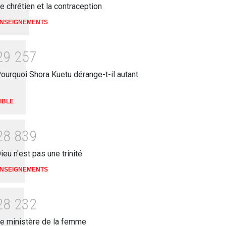
e chrétien et la contraception
NSEIGNEMENTS
2
9
2
5
7
ourquoi Shora Kuetu dérange-t-il autant
IBLE
2
8
8
3
9
ieu n'est pas une trinité
NSEIGNEMENTS
2
8
2
3
2
e ministère de la femme