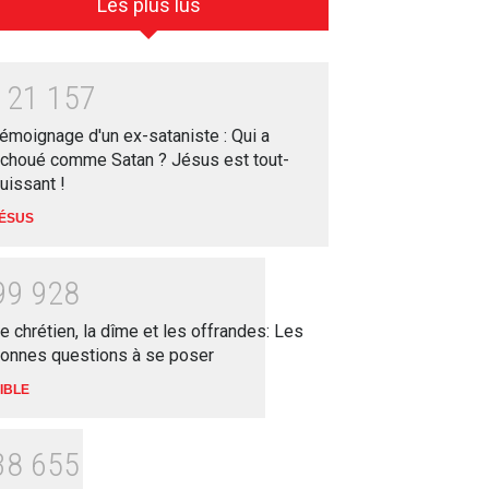
Les plus lus
1
2
1
1
5
7
émoignage d'un ex-sataniste : Qui a
choué comme Satan ? Jésus est tout-
uissant !
ÉSUS
9
9
9
2
8
e chrétien, la dîme et les offrandes: Les
onnes questions à se poser
IBLE
3
8
6
5
5