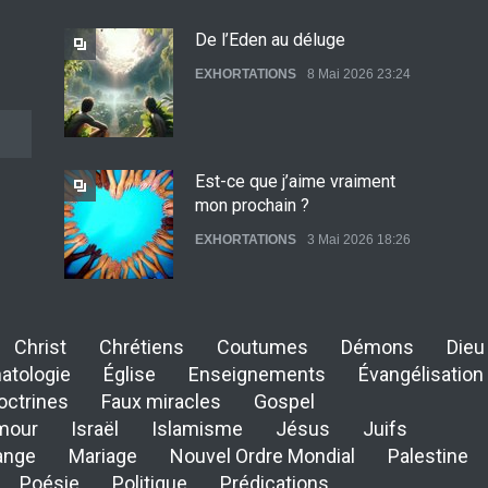
De l’Eden au déluge
EXHORTATIONS
8 Mai 2026 23:24
Est-ce que j’aime vraiment
mon prochain ?
EXHORTATIONS
3 Mai 2026 18:26
De l'Eden au déluge
Christ
Chrétiens
Coutumes
Démons
Dieu
27 Avril 2026 02:55
atologie
Église
Enseignements
Évangélisation
octrines
Faux miracles
Gospel
mour
Israël
Islamisme
Jésus
Juifs
ange
Mariage
Nouvel Ordre Mondial
Palestine
Avant la fondation du monde :
Poésie
Politique
Prédications