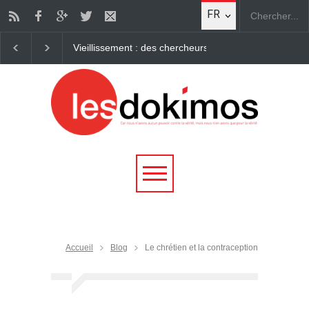
FR
Comment la Marche pour Jésus est devenue la premièr
Accueil
Blog
Le chrétien et la contraception