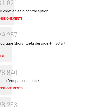
3
1
8
2
1
e chrétien et la contraception
NSEIGNEMENTS
2
9
2
5
7
ourquoi Shora Kuetu dérange-t-il autant
IBLE
2
8
8
4
0
ieu n'est pas une trinité
NSEIGNEMENTS
2
8
2
3
3