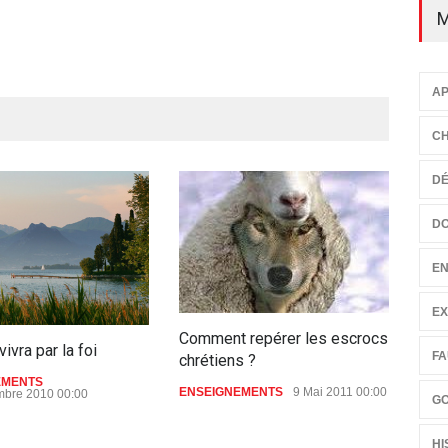
M
AP
CH
D
D
EN
EX
Comment repérer les escrocs
vivra par la foi
La 
FA
chrétiens ?
EMENTS
ENS
ENSEIGNEMENTS
9 Mai 2011 00:00
bre 2010 00:00
18 
G
HI