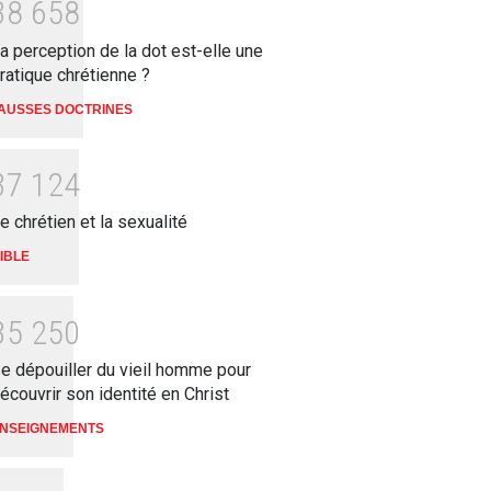
3
8
6
5
8
a perception de la dot est-elle une
ratique chrétienne ?
AUSSES DOCTRINES
3
7
1
2
4
e chrétien et la sexualité
IBLE
3
5
2
5
0
e dépouiller du vieil homme pour
écouvrir son identité en Christ
NSEIGNEMENTS