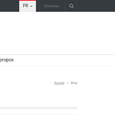
FR
eme
Comment la Marche pour Jésus est devenue la première processio
 propos
Accueil
Blog