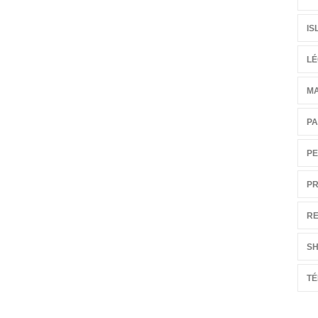
IS
LÉ
M
PA
PE
PR
RE
S
T