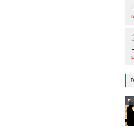
L
B
L
E
D