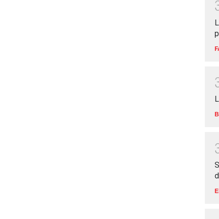
L
p
F
L
B
S
d
E