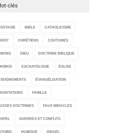
ot-clés
OSTASIE
BIBLE
CATHOLICISME
RIST
CHRÉTIENS
COUTUMES
ÉMONS
DIEU
DOCTRINE BIBLIQUE
OKIMOS
ESCHATOLOGIE
ÉGLISE
SEIGNEMENTS
ÉVANGÉLISATION
HORTATIONS
FAMILLE
guérison du cœur
USSES DOCTRINES
FAUX MIRACLES
EIGNEMENTS
Mars 2011 00:00
OSPEL
GUERRES ET CONFLITS
Seigneur, brise mon cœur
STOIRE
HUMOUR
ISRAËL