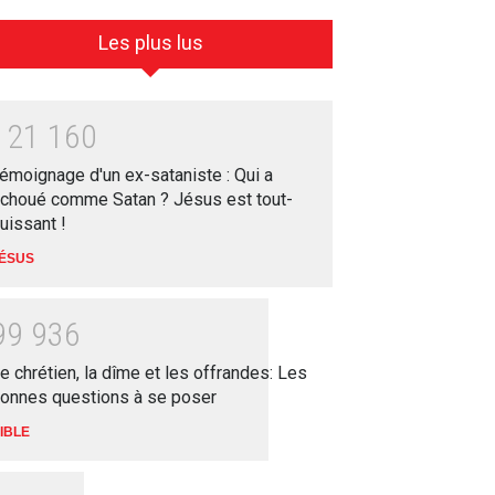
Les plus lus
1
2
1
1
6
0
émoignage d'un ex-sataniste : Qui a
choué comme Satan ? Jésus est tout-
uissant !
ÉSUS
9
9
9
3
6
e chrétien, la dîme et les offrandes: Les
onnes questions à se poser
IBLE