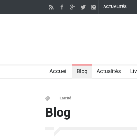
ACTUALITÉS
avancée scientifique encore expérimentale, mais qui pourrait, à terme, 
2 months ago
Accueil
Blog
Actualités
Li
Laïcité
Blog