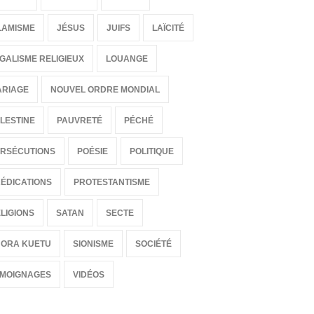
incirconcis !
LAMISME
JÉSUS
JUIFS
LAÏCITÉ
ENSEIGNEMENTS
20 Juillet 2010 00:00
GALISME RELIGIEUX
LOUANGE
ARIAGE
NOUVEL ORDRE MONDIAL
LESTINE
PAUVRETÉ
PÉCHÉ
RSÉCUTIONS
POÉSIE
POLITIQUE
ÉDICATIONS
PROTESTANTISME
LIGIONS
SATAN
SECTE
HORA KUETU
SIONISME
SOCIÉTÉ
ÉMOIGNAGES
VIDÉOS