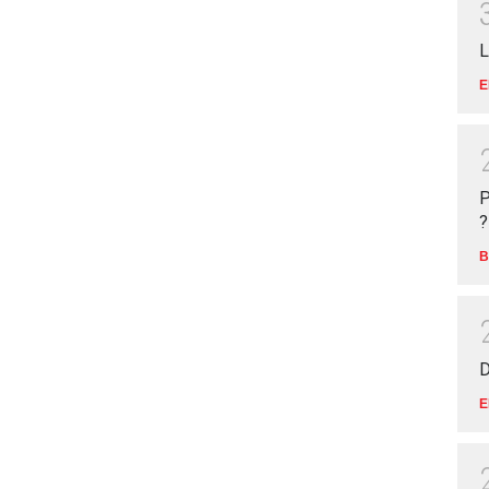
L
E
P
?
B
D
E