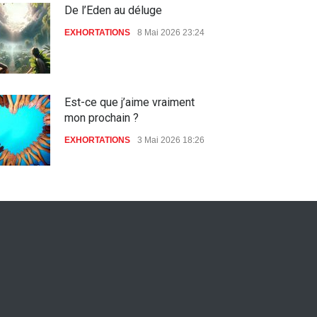
De l’Eden au déluge
EXHORTATIONS
8 Mai 2026 23:24
Est-ce que j’aime vraiment
mon prochain ?
EXHORTATIONS
3 Mai 2026 18:26
De l'Eden au déluge
27 Avril 2026 02:55
Avant la fondation du monde :
la pensée de la croix