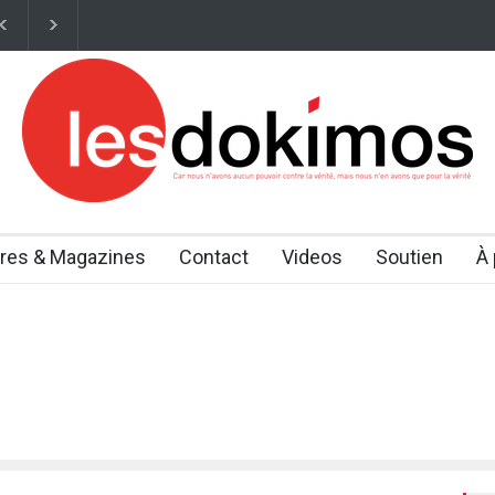
permettre de restaurer certaines fonctions du corps liées au vieilliss
vres & Magazines
Contact
Videos
Soutien
À