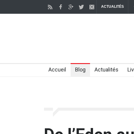
ACTUALITÉS
s du corps liées au vieillisseme
Comment la Marche pour Jésus est d
2 months ago
Accueil
Blog
Actualités
Li