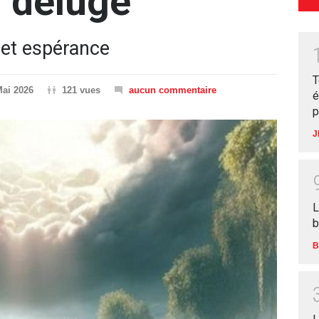
u déluge
 et espérance
T
Mai 2026
121 vues
aucun commentaire
é
p
J
L
b
B