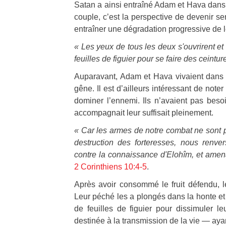
Satan a ainsi entraîné Adam et Hava dans s
couple, c’est la perspective de devenir s
entraîner une dégradation progressive de l
« Les yeux de tous les deux s'ouvrirent et 
feuilles de figuier pour se faire des ceintur
Auparavant, Adam et Hava vivaient dans l
gêne. Il est d’ailleurs intéressant de noter
dominer l’ennemi. Ils n’avaient pas beso
accompagnait leur suffisait pleinement.
« Car les armes de notre combat ne sont p
destruction des forteresses,
nous renver
contre la connaissance d'Elohîm, et amen
2 Corinthiens 10:4-5
.
Après avoir consommé le fruit défendu, le
Leur péché les a plongés dans la honte et 
de feuilles de figuier pour dissimuler le
destinée à la transmission de la vie — ayan