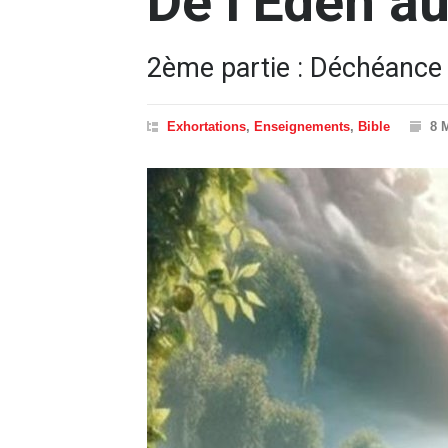
De l’Eden a
2ème partie : Déchéance
Exhortations
,
Enseignements
,
Bible
8 