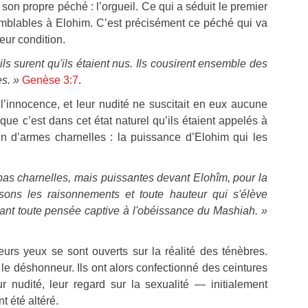
on propre péché : l’orgueil. Ce qui a séduit le premier
emblables à Elohim. C’est précisément ce péché qui va
eur condition.
ils surent qu'ils étaient nus. Ils cousirent ensemble des
es. »
Genèse 3:7
.
’innocence, et leur nudité ne suscitait en eux aucune
 que c’est dans cet état naturel qu’ils étaient appelés à
in d’armes charnelles : la puissance d’Elohim qui les
as charnelles, mais puissantes devant Elohîm, pour la
sons les raisonnements et toute hauteur qui s'élève
ant toute pensée captive à l'obéissance du Mashiah. »
urs yeux se sont ouverts sur la réalité des ténèbres.
le déshonneur. Ils ont alors confectionné des ceintures
ur nudité, leur regard sur la sexualité — initialement
t été altéré.