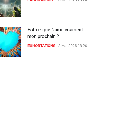
Est-ce que j’aime vraiment
mon prochain ?
EXHORTATIONS
3 Mai 2026 18:26
De l'Eden au déluge
27 Avril 2026 02:55
Avant la fondation du monde :
la pensée de la croix
AMOUR
8 Février 2026 20:10