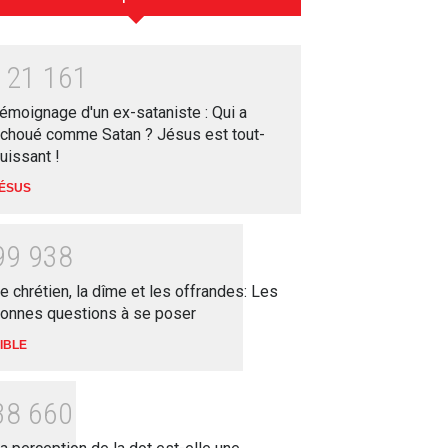
1
2
1
1
6
1
émoignage d'un ex-sataniste : Qui a
choué comme Satan ? Jésus est tout-
uissant !
ÉSUS
9
9
9
3
8
e chrétien, la dîme et les offrandes: Les
onnes questions à se poser
IBLE
3
8
6
6
0