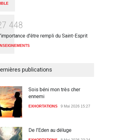
IBLE
2
7
4
4
8
'importance d'être rempli du Saint-Esprit
NSEIGNEMENTS
ernières publications
Sois béni mon très cher
ennemi
EXHORTATIONS
9 Mai 2026 15:27
De l’Eden au déluge
EXHORTATIONS
8 Mai 2026 23:24