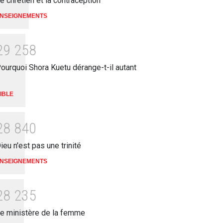
e chrétien et la contraception
NSEIGNEMENTS
2
9
2
5
8
ourquoi Shora Kuetu dérange-t-il autant
IBLE
2
8
8
4
0
ieu n'est pas une trinité
NSEIGNEMENTS
2
8
2
3
5
e ministère de la femme