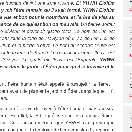
L
être humain devint une âme vivante.
Et YHWH Elohîm
E
il y mit l'être humain qu'il avait formé. YHWH Elohîm
la vue et bon pour la nourriture, et l'arbre de vies au
issance de ce qui est bon ou mauvais.
Un fleuve sortait
se divisait et devenait quatre têtes.
Le nom de l'un est
ant toute la terre de Haviylah où il y a de l’or. L'or de
P
llium et la pierre d'onyx.
Le nom du second fleuve est
?
toute la terre de Koush.
Le nom du troisième fleuve est
B
 l'Assyrie. Le quatrième fleuve est l'Euphrate.
YHWH
oser dans le jardin d'Éden pour qu’il le travaille et le
t l’être humain était appelé à assujettir la Terre. Il
D
 avant de planter le jardin d’Éden, dans lequel il fit
E
iers.
cation à servir de foyer à l’être humain mais aussi à
rre. En effet, la Bible précise que les champs étaient
le sol. Cela laisse entendre que YHWH avait prévu que
L
 une conquête du territoire de l’ennemi afin d’y répandre