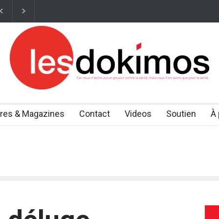
evenue la première procession œcuménique en France Des dizaines de m
vres & Magazines
Contact
Videos
Soutien
À