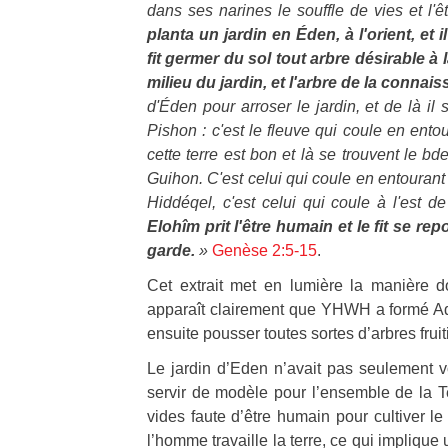
dans ses narines le souffle de vies et l'
planta un jardin en Éden, à l'orient, et 
fit germer du sol tout arbre désirable à 
milieu du jardin, et l'arbre de la conna
d'Éden pour arroser le jardin, et de là il 
Pishon : c'est le fleuve qui coule en entour
cette terre est bon et là se trouvent le bde
Guihon. C'est celui qui coule en entourant 
Hiddéqel, c'est celui qui coule à l'est de
Elohîm prit l'être humain et le fit se rep
garde.
»
Genèse 2:5-15
.
Cet extrait met en lumière la manière don
apparaît clairement que YHWH a formé Adam
ensuite pousser toutes sortes d’arbres fruit
Le jardin d’Eden n’avait pas seulement vo
servir de modèle pour l’ensemble de la Te
vides faute d’être humain pour cultiver 
l’homme travaille la terre, ce qui implique