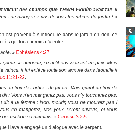
out vivant des champs que YHWH Elohîm avait fait
. Il
 Vous ne mangerez pas de tous les arbres du jardin !
»
n est parvenu à s’introduire dans le jardin d’Éden, ce
ccès qui lui a permis d’y entrer.
able. »
Ephésiens 4:27
.
garde sa bergerie, ce qu'il possède est en paix.
Mais
'a vaincu, il lui enlève toute son armure dans laquelle il
uc 11:21-22
.
 du fruit des arbres du jardin. Mais quant au fruit de
 a dit : Vous n'en mangerez pas, vous n’y toucherez pas,
 dit à la femme : Non, mourir, vous ne mourrez pas !
 vous en mangerez, vos yeux seront ouverts, et vous
qui est bon ou mauvais. »
Genèse 3:2-5
.
 que Hava a engagé un dialogue avec le serpent.