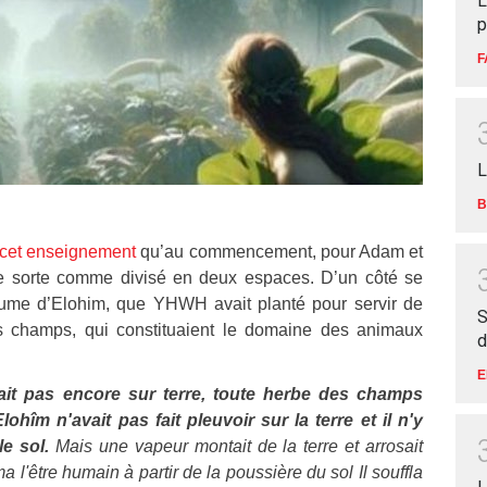
L
p
F
L
B
e cet enseignement
qu’au commencement, pour Adam et
e sorte comme divisé en deux espaces. D’un côté se
aume d’Elohim, que YHWH avait planté pour servir de
S
es champs, qui constituaient le domaine des animaux
d
E
ait pas encore sur terre, toute herbe des champs
îm n'avait pas fait pleuvoir sur la terre et il n'y
le sol.
Mais une vapeur montait de la terre et arrosait
l'être humain à partir de la poussière du sol Il souffla