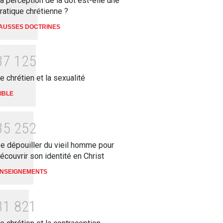
a perception de la dot est-elle une
ratique chrétienne ?
AUSSES DOCTRINES
3
7
1
2
5
e chrétien et la sexualité
IBLE
3
5
2
5
2
e dépouiller du vieil homme pour
écouvrir son identité en Christ
NSEIGNEMENTS
3
1
8
2
1