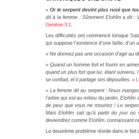
«
Or le serpent devint plus rusé que t
dit à la femme : Sûrement Elohîm a dit :
Genèse 3:1
.
Les difficultés ont commencé lorsque Sata
qui suppose l’existence d’une faille, d’un a
« Ne donnez pas une occasion d'agir au di
« Quand un homme fort et fourni en armes 
quand un plus fort que lui, étant survenu, l
se confiait, et il partage ses dépouilles. »
L
« La femme dit au serpent : Nous mangeons
l'arbre qui est au milieu du jardin, Elohîm
de peur que vous ne mouriez ! Le serpent
Mais Elohîm sait qu'à partir du jour où
deviendrez comme Elohîm, connaissant ce 
Le deuxième problème réside dans le fait