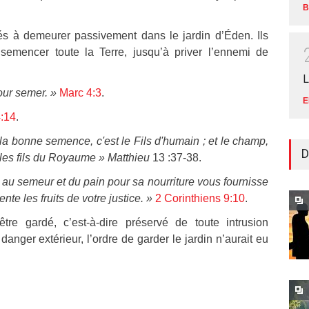
B
s à demeurer passivement dans le jardin d’Éden. Ils
nsemencer toute la Terre, jusqu’à priver l’ennemi de
L
our semer. »
Marc 4:3
.
E
:14
.
e la bonne semence, c'est le Fils d'humain ; et le champ,
D
les fils du Royaume » Matthieu
13 :37-38.
 au semeur et du pain pour sa nourriture vous fournisse
nte les fruits de votre justice. »
2 Corinthiens 9:10
.
tre gardé, c’est-à-dire préservé de toute intrusion
e danger extérieur, l’ordre de garder le jardin n’aurait eu