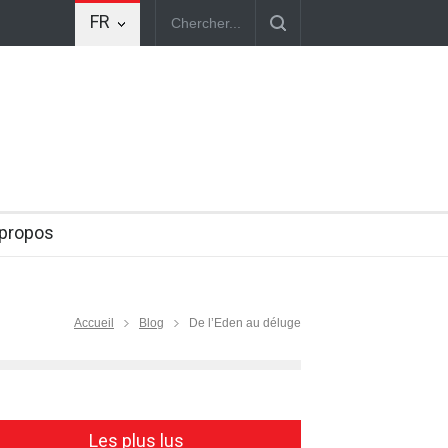
FR
illiers de chrétiens s’apprêtent à défiler les 30 mai et 6 juin pour
 propos
Accueil
Blog
De l’Eden au déluge
Les plus lus