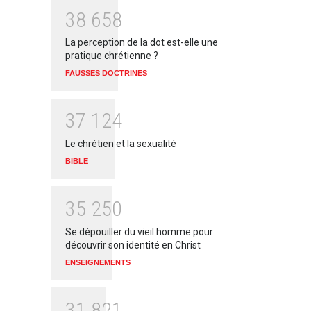
3
8
6
5
8
La perception de la dot est-elle une
pratique chrétienne ?
FAUSSES DOCTRINES
3
7
1
2
4
Le chrétien et la sexualité
BIBLE
3
5
2
5
0
Se dépouiller du vieil homme pour
découvrir son identité en Christ
ENSEIGNEMENTS
3
1
8
2
1