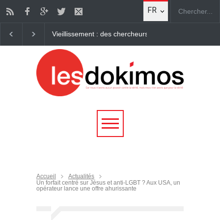
FR
Vieillissement : des chercheurs parviennent à "rajeunir" des c
Accueil
Actualités
Un forfait centré sur Jésus et anti-LGBT ? Aux USA, un
opérateur lance une offre ahurissante