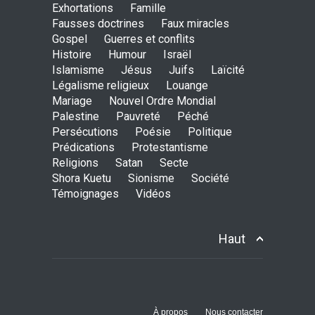
Exhortations
Famille
Avant la fondation du
Fausses doctrines
Faux miracles
monde : la pensée de la
Gospel
Guerres et conflits
croix
Histoire
Humour
Israël
AMOUR
8 Février 2026 20:10
Islamisme
Jésus
Juifs
Laïcité
Légalisme religieux
Louange
Mariage
Nouvel Ordre Mondial
L’être humain, cet appui
Palestine
Pauvreté
Péché
fragile et incertain
Persécutions
Poésie
Politique
SAGESSE
23 Février 2025 11:16
Prédications
Protestantisme
Religions
Satan
Secte
Shora Kuetu
Sionisme
Société
Témoignages
Vidéos
Tenir ferme en Mashiah
dans un monde à l’agonie
JÉSUS
9 Janvier 2022 01:58
Haut
Être sobre et modéré
EXHORTATIONS
À propos
Nous contacter
26 Décembre 2021 16:48