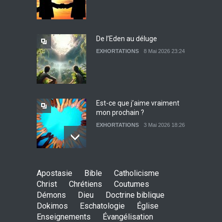
EXHORTATIONS
26 Décembre 2021 14:28
De l’Eden au déluge
EXHORTATIONS
8 Mai 2026 23:24
Témoignage : Libérée de
l’impudicité
EXHORTATIONS
26 Décembre 2021 13:17
Est-ce que j’aime vraiment
mon prochain ?
EXHORTATIONS
3 Mai 2026 18:26
De l'Eden au déluge
Apostasie
Bible
Catholicisme
27 Avril 2026 02:55
Christ
Chrétiens
Coutumes
Démons
Dieu
Doctrine biblique
Dokimos
Eschatologie
Église
Enseignements
Évangélisation