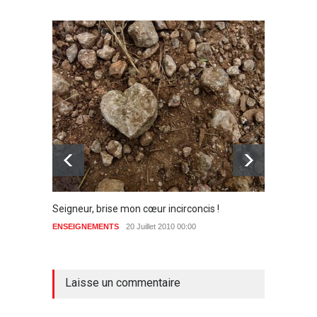
Seigneur, brise mon cœur incirconcis !
L’homm
identif
ENSEIGNEMENTS
20 Juillet 2010 00:00
aucun commentaire
JÉSUS
Laisse un commentaire