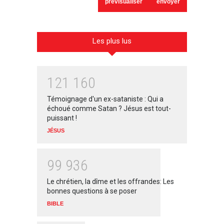
Les plus lus
1
2
1
1
6
0
Témoignage d'un ex-sataniste : Qui a
échoué comme Satan ? Jésus est tout-
puissant !
JÉSUS
9
9
9
3
6
Le chrétien, la dîme et les offrandes: Les
bonnes questions à se poser
BIBLE