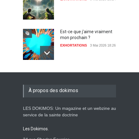
Est-ce que j’aime vraiment
mon prochain ?
EXHORTATIONS
3 Mai 2026 18:26
De l'Eden au déluge
27 Avril 2026 02:55
À propos des dokimos
LES DOKIMOS: Un magazine et un webzine au
Avant la fondation du
service de la sainte doctrine
monde : la pensée de la
croix
Les Dokimos.
AMOUR
8 Février 2026 20:10