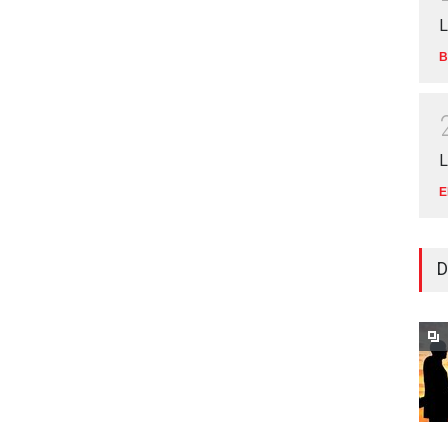
L
B
L
E
D