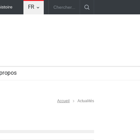
FR
Massacres au Congo
10 years ago
 propos
Accueil
Actualités