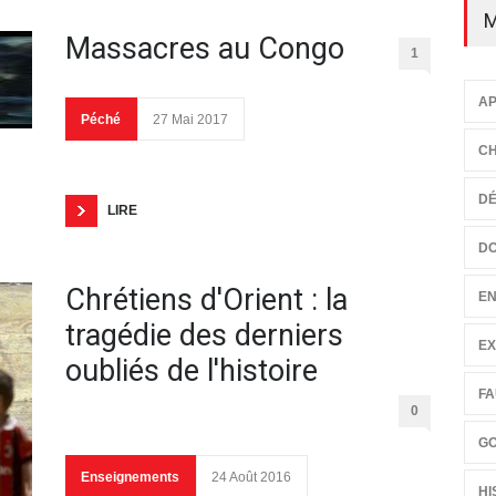
M
Massacres au Congo
1
AP
Péché
27 Mai 2017
CH
D
LIRE
D
Chrétiens d'Orient : la
EN
tragédie des derniers
EX
oubliés de l'histoire
FA
0
G
Enseignements
24 Août 2016
HI