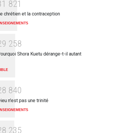
3
1
8
2
1
e chrétien et la contraception
NSEIGNEMENTS
2
9
2
5
8
ourquoi Shora Kuetu dérange-t-il autant
IBLE
2
8
8
4
0
ieu n'est pas une trinité
NSEIGNEMENTS
2
8
2
3
5