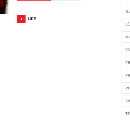
IS
LIRE
LÉ
M
PA
PE
PR
RE
S
T