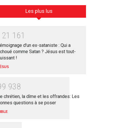
Les plus lus
1
2
1
1
6
1
émoignage d'un ex-sataniste : Qui a
choué comme Satan ? Jésus est tout-
uissant !
ÉSUS
9
9
9
3
8
e chrétien, la dîme et les offrandes: Les
onnes questions à se poser
IBLE