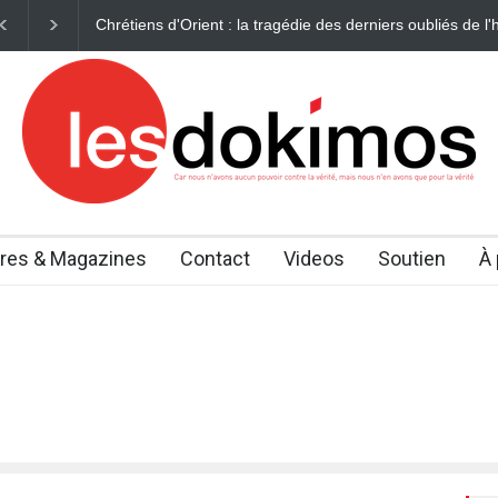
Chrétiens d'Orient : la tragédie des derniers oubliés de l'histoire
vres & Magazines
Contact
Videos
Soutien
À