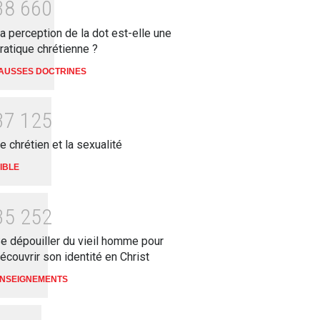
3
8
6
6
0
a perception de la dot est-elle une
ratique chrétienne ?
AUSSES DOCTRINES
3
7
1
2
5
e chrétien et la sexualité
IBLE
3
5
2
5
2
e dépouiller du vieil homme pour
écouvrir son identité en Christ
NSEIGNEMENTS