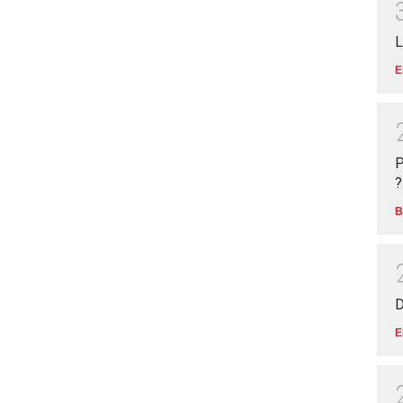
L
E
P
?
B
D
E