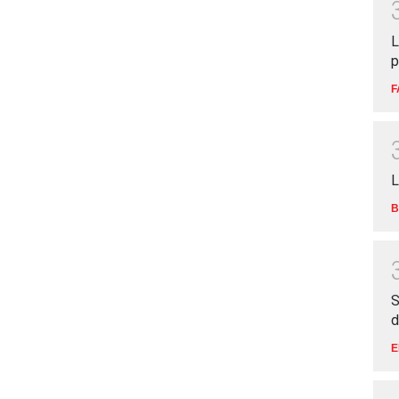
L
p
F
L
B
S
d
E