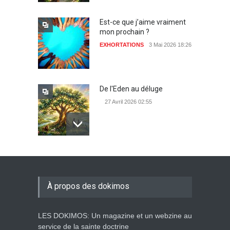
Est-ce que j’aime vraiment
mon prochain ?
EXHORTATIONS
3 Mai 2026 18:26
De l'Eden au déluge
27 Avril 2026 02:55
Avant la fondation du
monde : la pensée de la
croix
À propos des dokimos
AMOUR
8 Février 2026 20:10
LES DOKIMOS: Un magazine et un webzine au
L’être humain, cet appui
service de la sainte doctrine