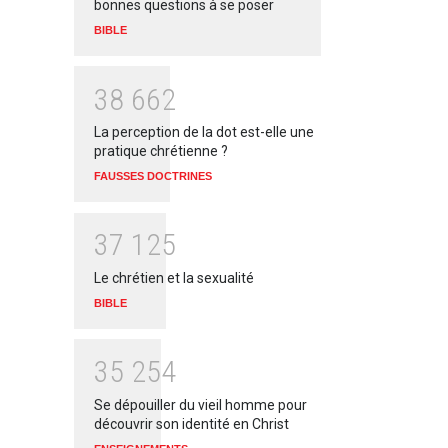
bonnes questions à se poser
BIBLE
3
8
6
6
2
La perception de la dot est-elle une
pratique chrétienne ?
FAUSSES DOCTRINES
3
7
1
2
5
Le chrétien et la sexualité
BIBLE
3
5
2
5
4
Se dépouiller du vieil homme pour
découvrir son identité en Christ