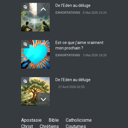
De l’Eden au déluge
EXHORTATIONS
8 Mai 2026 23:24
Témoignage : Libérée de
l’impudicité
EXHORTATIONS
26 Décembre 2021 13:17
Est-ce que j’aime vraiment
mon prochain ?
Sois béni mon très cher
EXHORTATIONS
3 Mai 2026 18:26
ennemi
EXHORTATIONS
9 Mai 2026 15:27
De l'Eden au déluge
27 Avril 2026 02:55
Avant la fondation du
Apostasie
Bible
Catholicisme
monde : la pensée de la
Christ
Chrétiens
Coutumes
croix