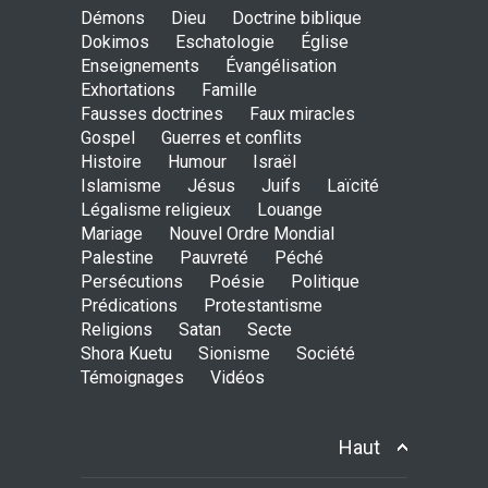
Démons
Dieu
Doctrine biblique
AMOUR
8 Février 2026 20:10
Dokimos
Eschatologie
Église
Enseignements
Évangélisation
Exhortations
Famille
L’être humain, cet appui
Fausses doctrines
Faux miracles
fragile et incertain
Gospel
Guerres et conflits
SAGESSE
23 Février 2025 11:16
Histoire
Humour
Israël
Islamisme
Jésus
Juifs
Laïcité
Légalisme religieux
Louange
Mariage
Nouvel Ordre Mondial
Tenir ferme en Mashiah
Palestine
Pauvreté
Péché
dans un monde à l’agonie
Persécutions
Poésie
Politique
JÉSUS
9 Janvier 2022 01:58
Prédications
Protestantisme
Religions
Satan
Secte
Shora Kuetu
Sionisme
Société
Témoignages
Vidéos
Être sobre et modéré
EXHORTATIONS
26 Décembre 2021 16:48
Haut