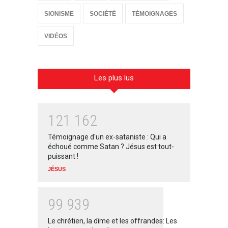
SIONISME
SOCIÉTÉ
TÉMOIGNAGES
VIDÉOS
Les plus lus
1
2
1
1
6
2
Témoignage d'un ex-sataniste : Qui a
échoué comme Satan ? Jésus est tout-
puissant !
JÉSUS
9
9
9
3
9
Le chrétien, la dîme et les offrandes: Les