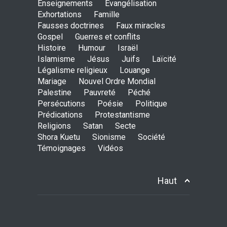
Enseignements
Évangélisation
Exhortations
Famille
L’être humain, cet appui
Fausses doctrines
Faux miracles
fragile et incertain
Gospel
Guerres et conflits
SAGESSE
23 Février 2025 11:16
Histoire
Humour
Israël
Islamisme
Jésus
Juifs
Laïcité
Légalisme religieux
Louange
Mariage
Nouvel Ordre Mondial
Tenir ferme en Mashiah
Palestine
Pauvreté
Péché
dans un monde à l’agonie
Persécutions
Poésie
Politique
JÉSUS
9 Janvier 2022 01:58
Prédications
Protestantisme
Religions
Satan
Secte
Shora Kuetu
Sionisme
Société
Témoignages
Vidéos
Être sobre et modéré
EXHORTATIONS
26 Décembre 2021 16:48
Haut
Lettre ouverte aux religieux