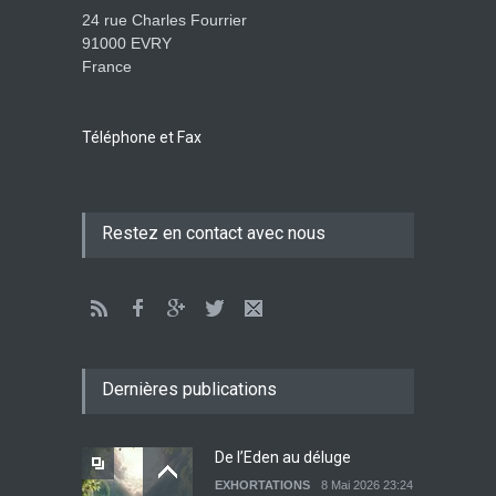
24 rue Charles Fourrier
91000 EVRY
France
Tenir ferme en Mashiah
dans un monde à l’agonie
JÉSUS
9 Janvier 2022 01:58
Téléphone et Fax
Être sobre et modéré
Restez en contact avec nous
EXHORTATIONS
26 Décembre 2021 16:48
Lettre ouverte aux religieux
EXHORTATIONS
Dernières publications
26 Décembre 2021 14:28
De l’Eden au déluge
EXHORTATIONS
8 Mai 2026 23:24