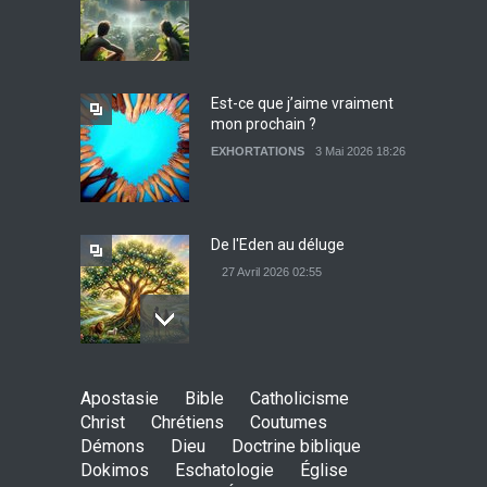
Témoignage : Libérée de
l’impudicité
EXHORTATIONS
26 Décembre 2021 13:17
Est-ce que j’aime vraiment
mon prochain ?
Sois béni mon très cher
EXHORTATIONS
3 Mai 2026 18:26
ennemi
EXHORTATIONS
9 Mai 2026 15:27
De l'Eden au déluge
27 Avril 2026 02:55
Avant la fondation du
Apostasie
Bible
Catholicisme
monde : la pensée de la
Christ
Chrétiens
Coutumes
croix
Démons
Dieu
Doctrine biblique
AMOUR
8 Février 2026 20:10
Dokimos
Eschatologie
Église