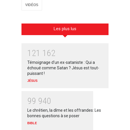
VIDÉOS
Les plus lus
1
2
1
1
6
2
Témoignage d'un ex-sataniste : Qui a
échoué comme Satan ? Jésus est tout-
puissant !
JÉSUS
9
9
9
4
0
Le chrétien, la dîme et les offrandes: Les
bonnes questions à se poser
BIBLE