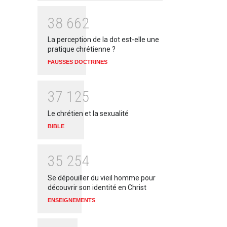
3
8
6
6
2
La perception de la dot est-elle une
pratique chrétienne ?
FAUSSES DOCTRINES
3
7
1
2
5
Le chrétien et la sexualité
BIBLE
3
5
2
5
4
Se dépouiller du vieil homme pour
découvrir son identité en Christ
ENSEIGNEMENTS